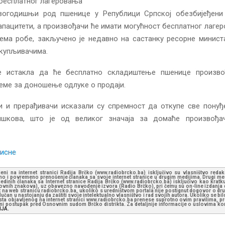
 бесплатног лагеровања
вогодишњи род пшенице у Републици Српској обезбијеђен
пацитети, а произвођачи ће имати могућност бесплатног лаге
јема робе, закључено је недавно на састанку ресорне минист
ткупљивачима.
е истакла да ће бесплатно складиштење пшенице произв
еме за доношење одлуке о продаји.
и и прерађивачи исказали су спремност да откупе све понуђ
шкова, што је од великог значаја за домаће произвођач
исне
jeni na internet stranici Radija Brčko (www.radiobrcko.ba) isključivo su vlasništvo reda
o i povremeno prenošenje članaka sa svoje internet stranice u drugim medijima. Drugi medi
jedinih članaka sa Internet stranice Radija Brčko (www.radiobrcko.ba) isključivo kao kratku
slovnih znakova), uz obavezno navođenje izvora (Radio Brčko), pri čemu su on-line izdanja d
st na web stranicu radiobrcko.ba, ukoliko s uredništvom portala nije postignut dogovor o dr
učan u nastojanju da zaštiti svoje intelektualno vlasništvo i rad svojih autora. Ukoliko se bilo 
ksta objavljenog na internet stranici www.radiobrcko.ba prenese suprotno ovim pravilima, pr
vni postupak pred Osnovnim sudom Brčko distrikta. Za detaljnije informacije o uslovima kori
NJA.