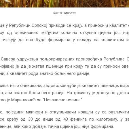
Фото: Архива
е у Републици Српској приводи се крају, а приноси и квалите
у од очекиваних, међутим коначна откупна цијена још ниј
 очекују да она буде формирана у складу са квалитетом 
 Савеза удружења пољопривредних произвођача Републике С
зјавио је да је жетва пшенице при крају те да су приноси ов
ни, а квалитет рода знатно бољи него раније.
више него очекивани, задовољавајући је квалитет пшенице, шар
а, али знатно бољи него раније. На тржишту је доступно доста
као је Маринковић за “Независне новине”
ео, поједини млинови и откупљивачи изашли су са различит
е се крећу од 30 до више од 40 фенинга по килограму, у з
енице, али како додаје, тачна цијена још није формирана.