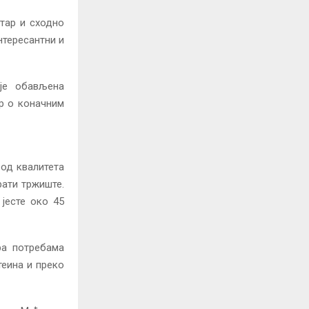
тар и сходно
нтересантни и
је обављена
ор о коначним
 од квалитета
рати тржиште.
јесте око 45
ра потребама
теина и преко