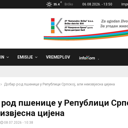
C
Brčko
06.08.2026. - 13:50
Imp
35.4
IN
EMISIJE
VREMEPLOV
˼
Добар род пшенице у Републици Српској, али неизвјесна цијена
 род пшенице у Републици Српс
извјесна цијена
08.07.2026 - 10:38