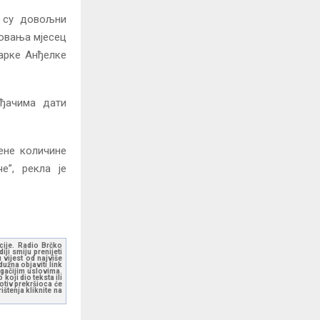
и су довољни
ровања мјесец
арке Анђелке
ођачима дати
ене количине
е”, рекла је
kcije. Radio Brčko
ji smiju prenijeti
 vijest od najviše
užna objaviti link
ugačijim uslovima.
koji dio teksta ili
otiv prekršioca će
štenja kliknite na