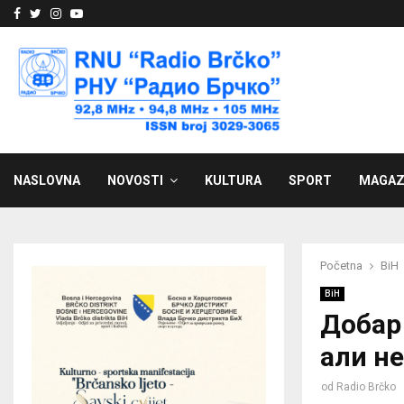
Facebook
Twitter
Instagram
Youtube
NASLOVNA
NOVOSTI
KULTURA
SPORT
MAGAZ
Početna
BiH
BiH
Добар
али не
od
Radio Brčko