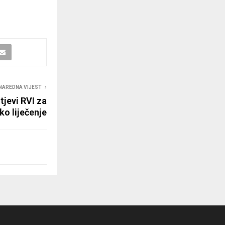
NAREDNA VIJEST
tjevi RVI za
ko liječenje