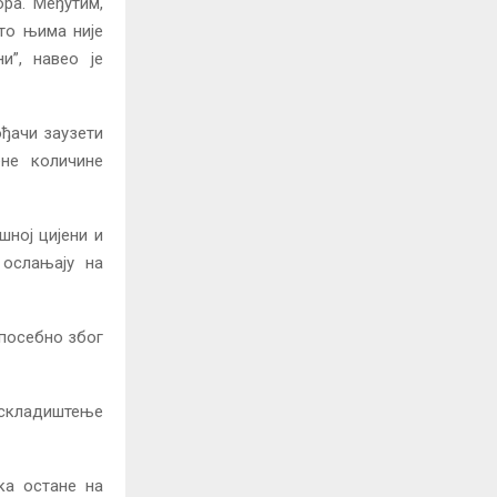
ра. Међутим,
што њима није
и”, навео је
ођачи заузети
не количине
шној цијени и
 ослањају на
 посебно због
 складиштење
ка остане на