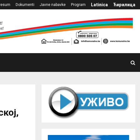
Latinica
Ћирилица
resum
Dokumenti
Javne nabavke
Program
кој,