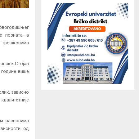
т овогодишњег
е позната, а
и трошковима
рпске Стојан
е године више
олик, зависно
 квалитетније
им распонима
ависности од