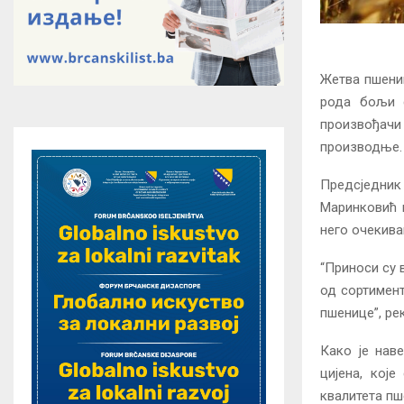
Жетва пшениц
рода бољи с
произвођачи
производње.
Предсједник
Маринковић и
него очекива
“Приноси су 
од сортимент
пшенице”, ре
Како је нав
цијена, кој
квалитета пш