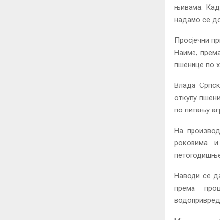
њивама. Када
надамо се до
Просјечни пр
Наиме, према
пшенице по х
Влада Српск
откупу пшени
по питању аг
На производ
роковима и
петогодишњег
Наводи се да
према проц
водопривред