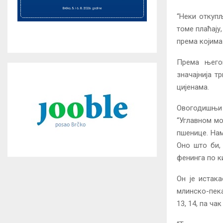
“Неки откуп
томе плаћају
према којима
Према њего
значајнија т
цијенама.
Овогодишњи 
“Углавном мо
пшенице. Нам
Оно што би,
фенинга по к
Он је истак
млинско-пека
13, 14, па чак