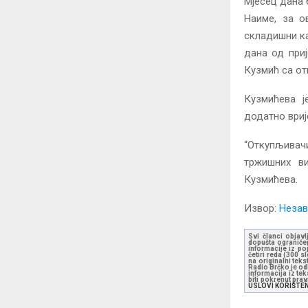
Мјесец дана
Наиме, за о
складишни ка
дана од при
Кузмић са о
Кузмићева ј
додатно вриј
“Откупљивач
тржишних ви
Кузмићева.
Извор:
Незав
Svi članci objavl
dopušta ograničen
informacije iz po
četiri reda (300 
na originalni tek
Radio Brčko je odl
informacija iz te
biti pokrenut pra
USLOVI KORIŠTE