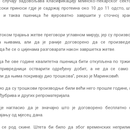
м случају задовољава класификацију млинско-пекарског секто
соки приноси гдје је садржај протеина око 10 до 11 одсто, 
о и таква пшеница ће вјероватно завршити у сточној хран
током трајања жетве преговори углавном мирују, јер су произв
а њивама, али да је раније договорено да се произведе
да ће се о цијенама разговарати након завршетка жетве.
а ће ове године квалитетна пшеница бити откупљена по тржи
ривредници остварити одређену добит, а не да се само
ли да њима покривају дио трошкова”, рекао је Маринковић.
тио да су трошкови производње били већи него прошле године,
 ђубрива и других репроматеријала.
је нагласио да је значајно што је договорено бесплатно
ајању од мјесец дана.
а се род скине. Штета би било да због временских неприли