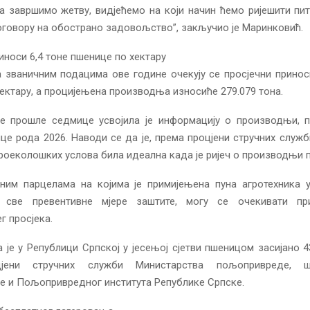
 завршимо жетву, видјећемо на који начин ћемо ријешити пи
говору на обострано задовољство”, закључио је Маринковић.
иноси 6,4 тоне пшенице по хектару
 званичним подацима ове године очекују се просјечни принос
ектару, а процијењена производња износиће 279.079 тона.
е прошле седмице усвојила је информацију о производњи, 
це рода 2026. Наводи се да је, према процјени стручних служб
роеколошких услова била идеална када је ријеч о производњи 
ним парцелама на којима је примијењена пуна агротехника 
 све превентивне мјере заштите, могу се очекивати пр
 просјека.
 је у Републици Српској у јесењој сјетви пшеницом засијано 4
јени стручних служби Министарства пољопривреде, 
е и Пољопривредног института Републике Српске.