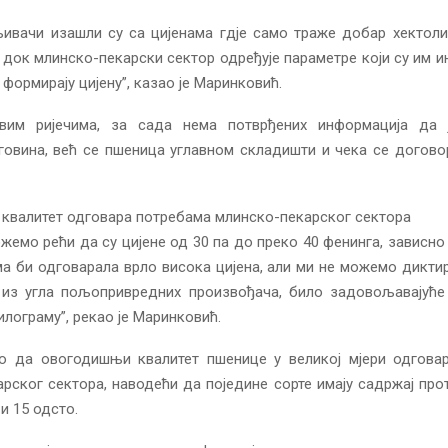
љивачи изашли су са цијенама гдје само траже добар хектоли
, док млинско-пекарски сектор одређује параметре који су им и
 формирају цијену”, казао је Маринковић.
вим ријечима, за сада нема потврђених информација да 
рговина, већ се пшеница углавном складишти и чека се догов
квалитет одговара потребама млинско-пекарског сектора
жемо рећи да су цијене од 30 па до преко 40 фенинга, зависно
а би одговарала врло висока цијена, али ми не можемо дикти
 из угла пољопривредних произвођача, било задовољавајуће 
илограму”, рекао је Маринковић.
ао да овогодишњи квалитет пшенице у великој мјери одгова
рског сектора, наводећи да поједине сорте имају садржај про
 и 15 одсто.