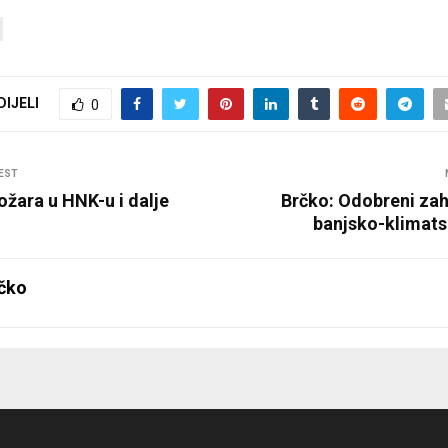
DIJELI
0
EST
požara u HNK-u i dalje
Brčko: Odobreni zah
banjsko-klimats
čko