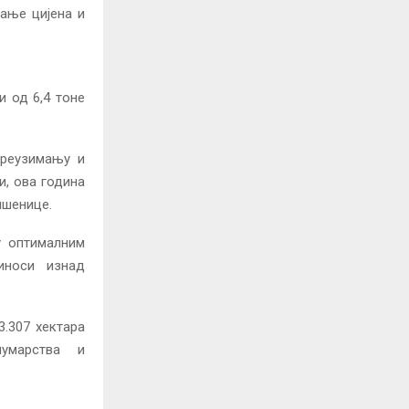
тање цијена и
и од 6,4 тоне
преузимању и
и, ова година
пшенице.
у оптималним
иноси изнад
3.307 хектара
шумарства и