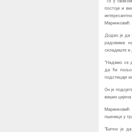
“То у свако
постоје и ви
интересантн
Маринковић.
Додао је да 
радовима н
складиште и 
“Надамо се д
да ће пољоп
подстицаје и
Он је подсје
виших цијена
Маринковић 
пшенице у тр
“Битно је д