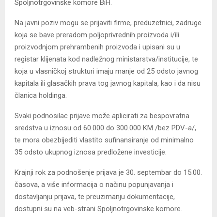
Spoljnotrgovinske komore BiH.
Na javni poziv mogu se prijaviti firme, preduzetnici, zadruge
koja se bave preradom poljoprivrednih proizvoda i/ili
proizvodnjom prehrambenih proizvoda i upisani su u
registar klijenata kod nadležnog ministarstva/institucije, te
koja u vlasničkoj strukturi imaju manje od 25 odsto javnog
kapitala ili glasačkih prava tog javnog kapitala, kao i da nisu
članica holdinga.
Svaki podnosilac prijave može aplicirati za bespovratna
sredstva u iznosu od 60.000 do 300.000 KM /bez PDV-a/,
te mora obezbijediti vlastito sufinansiranje od minimalno
35 odsto ukupnog iznosa predložene investicije.
Krajnji rok za podnošenje prijava je 30. septembar do 15.00.
časova, a više informacija o načinu popunjavanja i
dostavljanju prijava, te preuzimanju dokumentacije,
dostupni su na veb-strani Spoljnotrgovinske komore.