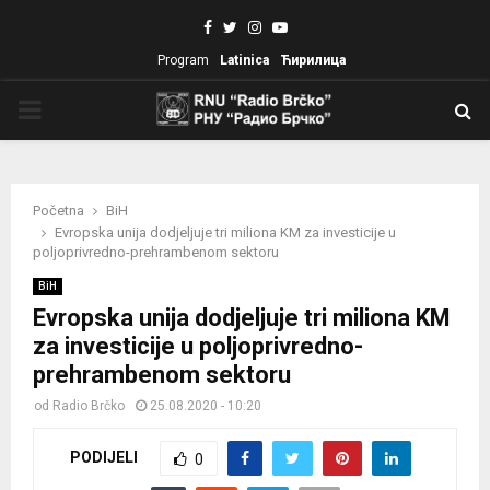
Facebook
Twitter
Instagram
Youtube
Program
Latinica
Ћирилица
PRIMARY
MENU
Početna
BiH
Evropska unija dodjeljuje tri miliona KM za investicije u
poljoprivredno-prehrambenom sektoru
BiH
Evropska unija dodjeljuje tri miliona KM
za investicije u poljoprivredno-
prehrambenom sektoru
od
Radio Brčko
25.08.2020 - 10:20
PODIJELI
0