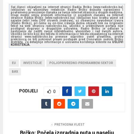
Svi članci objavljeni na internet stranici Radija Brčko (www.radiobrcko.ba)
isključivo su vlasništvo redakcije. Radio Brčko dopušta ograničeno i
povremeno prenošenje članaka sa svoje internet stranice u drugim medijima.
Drugi mediji smiju prenijeti informacije iz pojedinih članaka sa Internet
stranice Radija Brčko (www.radiobrcko.ba) isključivo kao kratku vijest od
najviše četiri reda (300 slovnih znakova), uz obavezno navođenje izvora
(Radio Brčko), pri čemu su on-line izdanja dužna objaviti link na originalni
tekst na web stranicu radiobrcko.ba, ukoliko s uredništvom portala nije
postignut dogovor o drugačijim uslovima. Radio Brčko je odlučan u
nastojanju da zaštiti svoje intelektualno vlasništvo i rad svojih autora.
Ukoliko se bilo koji dio teksta ili informacija iz teksta objavljenog na internet
stranici www.radiobrcko.ba prenese suprotno ovim pravilima, protiv
prekršioca će biti pokrenut pravni postupak pred Osnovnim sudom Brčko
distrikta. Za detaljnije informacije o uslovima korištenja kliknite na
USLOVI
KORIŠTENJA.
EU
INVESTICIJE
POLJOPRIVREDNO-PREHRAMBENI SEKTOR
БИХ
PODIJELI
0
PRETHODNA VIJEST
Brčko: Počela izgradnja puta u naselju