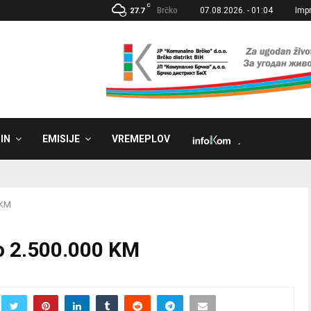
C
Brčko
07.08.2026. - 01:04
Imp
27.7
IN
EMISIJE
VREMEPLOV
˼
 KM
vo 2.500.000 KM