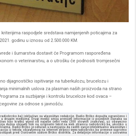
 kriterijima raspodjele sredstava namijenjenih poticajima za
 2021. godinu u iznosu od 2.500.000 KM.
rivrede i šumarstva dostavit će Programom raspoređena
konom o veterinarstvu, a o utrošku će podnositi tromjesečni
no dijagnostičko ispitivanje na tuberkulozu, brucelozu i
anja minimalnih uslova za plasman naših proizvoda na strano
ja Programa za suzbijanje i kontrolu bruceloze kod ovaca –
rcegovine za odnose s javnošću.
ww.radiobrcko.ba) isključivo su vlasništvo redakcije. Radio Brčko dopušta ograničeno i
u drugim medijima. Drugi mediji smiju prenijeti informacije iz pojedinih članaka sa
učivo kao kratku vijest od najviše četiri reda (300 slovnih znakova), uz obavezno
ja dužna objaviti link na originalni tekst na web stranicu radiobrcko.ba, ukoliko s
ovima. Radio Brčko je odlučan u nastojanju da zaštiti svoje intelektualno vlasništvo i
ormacija iz teksta objavljenog na internet stranici www.radiobrcko.ba prenese suprotno
 postupak pred Osnovnim sudom Brčko distrikta. Za detaljnije informacije o uslovima