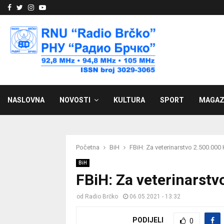
Facebook
Twitter
Instagram
Youtube
NASLOVNA
NOVOSTI
KULTURA
SPORT
MAGAZ
Početna
BiH
FBiH: Za veterinarstvo 2.500.000
BiH
FBiH: Za veterinarst
od
Radio Brčko
06.05.2021 - 13:32
PODIJELI
0