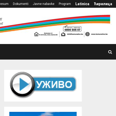
Latinica
Ћирилица
resum
Dokumenti
Javne nabavke
Program