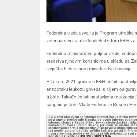
Federalna vlada usvojila je Program utroška s
veterinarstvo, a utvrđenih Budžetom FBiH za
Federalno ministarstvo poljoprivrede, vodop
sredstva njihovim korisnicima u skladu sa Za
izvještaj Federalnom ministarstvu finansija.
– Tokom 2021. godine u FBiH će biti nastavlje
enzootsku leukozu goveda, s ciljem osigurav
tržište. Takođe će biti nastavljena realizaci
saopćio je Ured Vlade Federacije Bosne i He
Svi članci objavljeni na internet stranici Radija Brčko (w
povremeno prenošenje članaka sa svoje internet stranice 
Internet stranice Radija Brčko (www.radiobrcko.ba) isklj
navođenje izvora (Radio Brčko), pri čemu su on-line izdan
uredništvom portala nije postignut dogovor o drugačijim usl
rad svojih autora. Ukoliko se bilo koji dio teksta ili inf
ovim pravilima, protiv prekršioca će biti pokrenut pravni
korištenja kliknite na
USLOVI KORIŠTENJA.