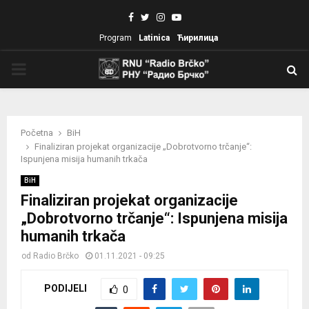
Facebook
Twitter
Instagram
Youtube
Program
Latinica
Ћирилица
PRIMARY
MENU
Početna
BiH
Finaliziran projekat organizacije „Dobrotvorno trčanje“:
Ispunjena misija humanih trkača
BiH
Finaliziran projekat organizacije
„Dobrotvorno trčanje“: Ispunjena misija
humanih trkača
od
Radio Brčko
01.11.2021 - 09:25
PODIJELI
0