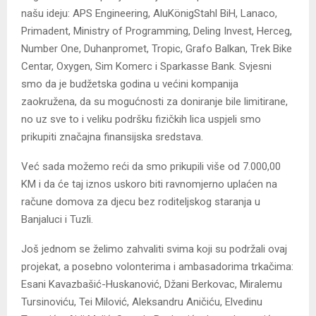
našu ideju: APS Engineering, AluKönigStahl BiH, Lanaco,
Primadent, Ministry of Programming, Deling Invest, Herceg,
Number One, Duhanpromet, Tropic, Grafo Balkan, Trek Bike
Centar, Oxygen, Sim Komerc i Sparkasse Bank. Svjesni
smo da je budžetska godina u većini kompanija
zaokružena, da su mogućnosti za doniranje bile limitirane,
no uz sve to i veliku podršku fizičkih lica uspjeli smo
prikupiti značajna finansijska sredstava.
Već sada možemo reći da smo prikupili više od 7.000,00
KM i da će taj iznos uskoro biti ravnomjerno uplaćen na
račune domova za djecu bez roditeljskog staranja u
Banjaluci i Tuzli.
Još jednom se želimo zahvaliti svima koji su podržali ovaj
projekat, a posebno volonterima i ambasadorima trkačima:
Esani Kavazbašić-Huskanović, Džani Berkovac, Miralemu
Tursinoviću, Tei Milović, Aleksandru Aničiću, Elvedinu