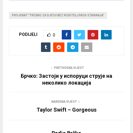
PROJEKAT "TRČIMO ZA DJECU BEZ RODITELJSKOG STARANJA"
PODIJELI
0
PRETHODNA VIJEST
Брчко: Застоји у испоруци струје на
неколико локација
NAREDNA VIJEST
Taylor Swift – Gorgeous