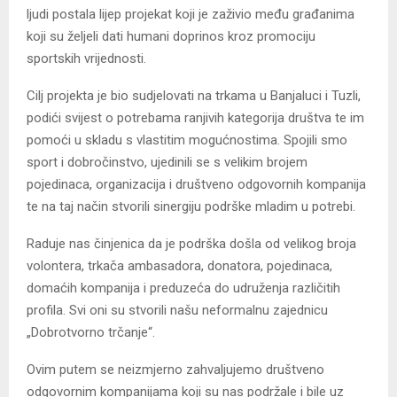
ljudi postala lijep projekat koji je zaživio među građanima
koji su željeli dati humani doprinos kroz promociju
sportskih vrijednosti.
Cilj projekta je bio sudjelovati na trkama u Banjaluci i Tuzli,
podići svijest o potrebama ranjivih kategorija društva te im
pomoći u skladu s vlastitim mogućnostima. Spojili smo
sport i dobročinstvo, ujedinili se s velikim brojem
pojedinaca, organizacija i društveno odgovornih kompanija
te na taj način stvorili sinergiju podrške mladim u potrebi.
Raduje nas činjenica da je podrška došla od velikog broja
volontera, trkača ambasadora, donatora, pojedinaca,
domaćih kompanija i preduzeća do udruženja različitih
profila. Svi oni su stvorili našu neformalnu zajednicu
„Dobrotvorno trčanje“.
Ovim putem se neizmjerno zahvaljujemo društveno
odgovornim kompanijama koji su nas podržale i bile uz