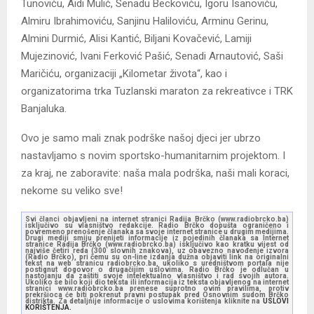
Tunoviću, Aidi Mulić, Senadu Beckoviću, Igoru Isanoviću,
Almiru Ibrahimoviću, Sanjinu Haliloviću, Arminu Gerinu,
Almini Durmić, Alisi Kantić, Biljani Kovačević, Lamiji
Mujezinović, Ivani Ferković Pašić, Senadi Arnautović, Saši
Maričiću, organizaciji „Kilometar života“, kao i
organizatorima trka Tuzlanski maraton za rekreativce i TRK
Banjaluka.
Ovo je samo mali znak podrške našoj djeci jer ubrzo
nastavljamo s novim sportsko-humanitarnim projektom. I
za kraj, ne zaboravite: naša mala podrška, naši mali koraci,
nekome su veliko sve!
Svi članci objavljeni na internet stranici Radija Brčko (www.radiobrcko.ba)
isključivo su vlasništvo redakcije. Radio Brčko dopušta ograničeno i
povremeno prenošenje članaka sa svoje internet stranice u drugim medijima.
Drugi mediji smiju prenijeti informacije iz pojedinih članaka sa Internet
stranice Radija Brčko (www.radiobrcko.ba) isključivo kao kratku vijest od
najviše četiri reda (300 slovnih znakova), uz obavezno navođenje izvora
(Radio Brčko), pri čemu su on-line izdanja dužna objaviti link na originalni
tekst na web stranicu radiobrcko.ba, ukoliko s uredništvom portala nije
postignut dogovor o drugačijim uslovima. Radio Brčko je odlučan u
nastojanju da zaštiti svoje intelektualno vlasništvo i rad svojih autora.
Ukoliko se bilo koji dio teksta ili informacija iz teksta objavljenog na internet
stranici www.radiobrcko.ba prenese suprotno ovim pravilima, protiv
prekršioca će biti pokrenut pravni postupak pred Osnovnim sudom Brčko
distrikta. Za detaljnije informacije o uslovima korištenja kliknite na
USLOVI
KORIŠTENJA.