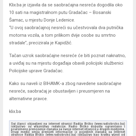
Klix.ba je izjavila da se saobraćajna nesreća dogodila oko
10 sati na magistralnom putu Gradačac – Bosanski
Šamac, u mjestu Donje Ledenice.
“U ovoj saobraćajnoj nesreći su učestvovala dva putnička
motorna vozila, a tom prilikom dvije osobe su smrtno
stradale”, precizirala je Kapidžić.
Tačan uzrok saobraćajne nesreće će biti poznat naknatno,
a uviđaj su na mjestu događaja obavili policijski službenici
Policijske uprave Gradačac.
Kako su naveli iz BIHAMK-a zbog navedene saobraćajne
nesreće, saobraćaj je obustavljen i preusmjeren na
alternativne pravce.
klix.ba
Svi članci objavljeni na internet stranici Radija Brčko (www.radiobrcko.ba)
isključivo su vlasništvo redakcije. Radio Brčko dopušta ograničeno i
povremeno prenošenje članaka sa svoje internet stranice u drugim medijima.
Drugi mediji smiju prenijeti informacije iz pojedinih članaka sa Internet
stranice Radija Brčko (www.radiobrcko.ba) isključivo kao kratku vijest od