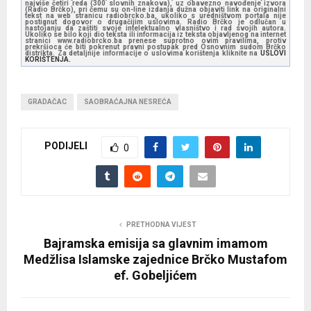
najviše četiri reda (300 slovnih znakova), uz obavezno navođenje izvora
(Radio Brčko), pri čemu su on-line izdanja dužna objaviti link na originalni
tekst na web stranicu radiobrcko.ba, ukoliko s uredništvom portala nije
postignut dogovor o drugačijim uslovima. Radio Brčko je odlučan u
nastojanju da zaštiti svoje intelektualno vlasništvo i rad svojih autora.
Ukoliko se bilo koji dio teksta ili informacija iz teksta objavljenog na internet
stranici www.radiobrcko.ba prenese suprotno ovim pravilima, protiv
prekršioca će biti pokrenut pravni postupak pred Osnovnim sudom Brčko
distrikta. Za detaljnije informacije o uslovima korištenja kliknite na
USLOVI
KORIŠTENJA.
GRADAČAC
SAOBRAĆAJNA NESREĆA
PODIJELI
0
PRETHODNA VIJEST
Bajramska emisija sa glavnim imamom
Medžlisa Islamske zajednice Brčko Mustafom
ef. Gobeljićem