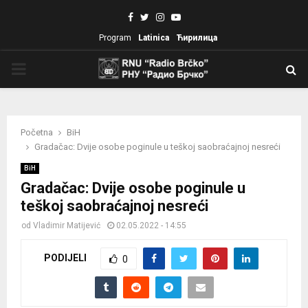
Facebook
Twitter
Instagram
Youtube
Program
Latinica
Ћирилица
PRIMARY
MENU
Početna
BiH
Gradačac: Dvije osobe poginule u teškoj saobraćajnoj nesreći
BiH
Gradačac: Dvije osobe poginule u
teškoj saobraćajnoj nesreći
od
Vladimir Matijević
02.05.2022 - 14:55
PODIJELI
0