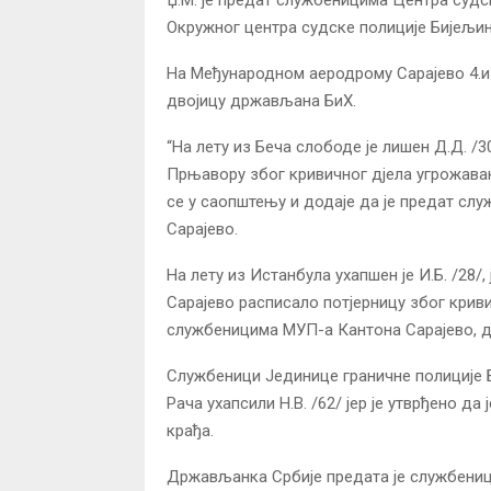
Окружног центра судске полиције Бијељин
На Међународном аеродрому Сарајево 4.и 
двојицу држављана БиХ.
“На лету из Беча слободе је лишен Д.Д. /3
Прњавору због кривичног дјела угрожавањ
се у саопштењу и додаје да је предат сл
Сарајево.
На лету из Истанбула ухапшен је И.Б. /28
Сарајево расписало потјерницу због крив
службеницима МУП-а Кантона Сарајево, д
Службеници Јединице граничне полиције Б
Рача ухапсили Н.В. /62/ јер је утврђено д
крађа.
Држављанка Србије предата је службениц