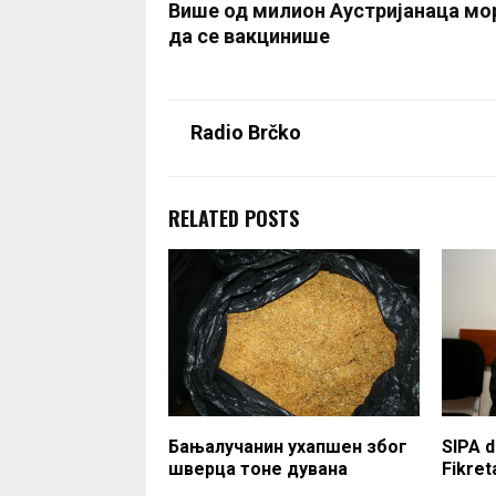
Више од милион Аустријанаца мо
да се вакцинише
Radio Brčko
RELATED POSTS
Бањалучанин ухапшен због
SIPA d
шверца тоне дувана
Fikret