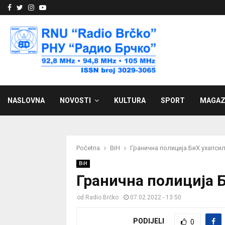
Facebook
Twitter
Instagram
Youtube
NASLOVNA
NOVOSTI
KULTURA
SPORT
MAGAZ
Početna
BiH
Гранична полиција БиХ ухапси
BiH
Гранична полиција 
od
Radio Brčko
07.02.2022 - 13:50
PODIJELI
0