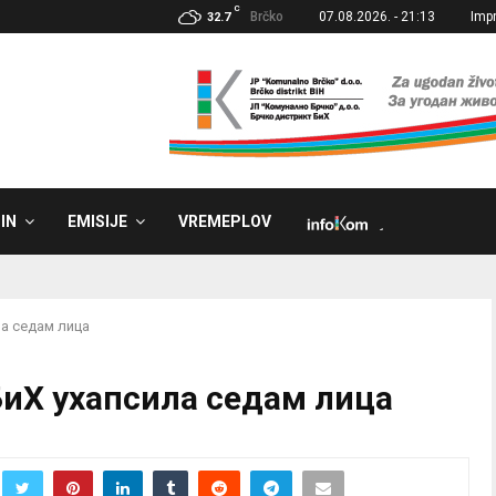
C
Brčko
07.08.2026. - 21:13
Imp
32.7
IN
EMISIJE
VREMEPLOV
˼
ла седам лица
БиХ ухапсила седам лица