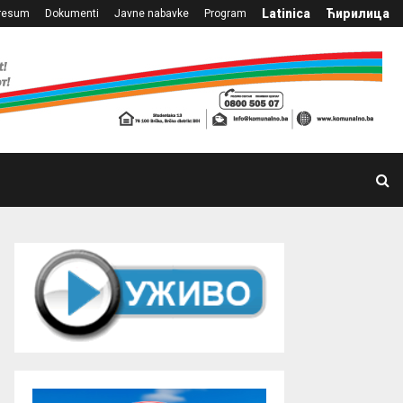
Latinica
Ћирилица
resum
Dokumenti
Javne nabavke
Program