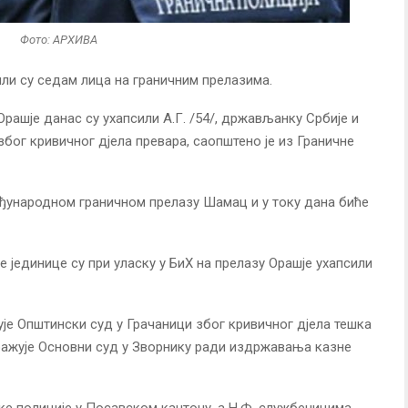
Фото: АРХИВА
ли су седам лица на граничним прелазима.
рашје данас су ухапсили А.Г. /54/, држављанку Србије и
због кривичног дјела превара, саопштено је из Граничне
међународном граничном прелазу Шамац и у току дана биће
е јединице су при уласку у БиХ на прелазу Орашје ухапсили
жује Општински суд у Грачаници због кривичног дјела тешка
отражује Основни суд у Зворнику ради издржавања казне
ке полиције у Посавском кантону, а Н.Ф. службеницима