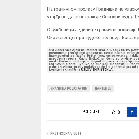
На граничном прелазу Градишка на уласку у
утврђено да је потражује Основни суд у 
Службеници Јединице граничне полиције
Окружног центра судске полиције Бањалу
Svi članci objavljeni na internet stranici Radija Brčko (w
povremeno prenošenje članaka sa svoje internet stranice 
Internet stranice Radija Brčko (www.radiobrcko.ba) isklj
navođenje izvora (Radio Brčko), pri čemu su on-line izdan
uredništvom portala nije postignut dogovor o drugačijim usl
rad svojih autora. Ukoliko se bilo koji dio teksta ili inf
ovim pravilima, protiv prekršioca će biti pokrenut pravni
korištenja kliknite na
USLOVI KORIŠTENJA.
GRANIČNA POLICIJA BIH
HAPŠENJE
PODIJELI
0
PRETHODNA VIJEST