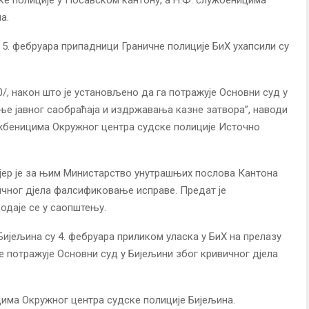
а.
5. фебруара припадници Граничне полиције БиХ ухапсили су
0/, након што је установљено да га потражује Основни суд у
е јавног саобраћаја и издржавања казне затвора”, наводи
ужбеницима Окружног центра судске полиције Источно
/, јер је за њим Министарство унутрашњих послова Кантона
ичног дјела фалсификовање исправе. Предат је
одаје се у саопштењу.
ијељина су 4. фебруара приликом уласка у БиХ на прелазу
а је потражује Основни суд у Бијељини због кривичног дјела
има Окружног центра судске полиције Бијељина.