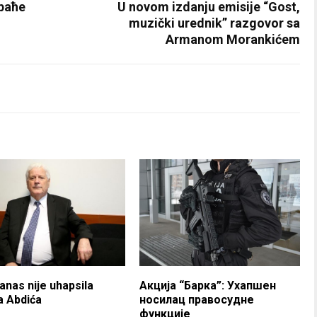
раће
U novom izdanju emisije “Gost,
muzički urednik” razgovor sa
Armanom Morankićem
anas nije uhapsila
Акција “Барка”: Ухапшен
a Abdića
носилац правосудне
функције