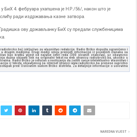
 БиХ 4. фебруара ухапшена је Н.Р./56/, након што је
Теслићу ради издржавања казне затвора.
 Градишка ову држављанку БиХ су предали службеницима
ка.
ww.radiobrcko.ba) isključivo su vlasništvo redakcije. Radio Brčko dopušta ograničeno i
u drugim medijima. Drugi mediji smiju prenijeti informacije iz pojedinih članaka sa
učivo kao kratku vijest od najviše četiri reda (300 slovnih znakova), uz obavezno
ja dužna objaviti link na originalni tekst na web stranicu radiobrcko.ba, ukoliko s
ovima. Radio Brčko je odlučan u nastojanju da zaštiti svoje intelektualno vlasništvo i
ormacija iz teksta objavljenog na internet stranici www.radiobrcko.ba prenese suprotno
 postupak pred Osnovnim sudom Brčko distrikta. Za detaljnije informacije o uslovima
NAREDNA VIJEST