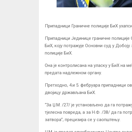
Припадници Граничне полиције БиХ ухапси
Припадници Јединице граничне полиције О
БиХ, коју потражује Основни суд у Добоју 
полиције БиХ.
Она је контролисана на уласку у БиХ на 
предата надлежном органу.
Претходно, 4.и 5. фебруара припадници ов
двојицу држављана БиХ.
“За Џ.М. /27/ је установљено да га потра
тјелесна повреда, а за Н.Ф. /38/ да га п
затвора”, прецизира се у саопштењу.
Џ.М. је предат службеницима Центра судс