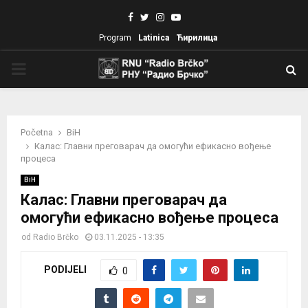
Facebook
Twitter
Instagram
Youtube
Program
Latinica
Ћирилица
PRIMARY
MENU
Početna
BiH
Калас: Главни преговарач да омогући ефикасно вођење
процеса
BiH
Калас: Главни преговарач да
омогући ефикасно вођење процеса
od
Radio Brčko
03.11.2025 - 13:35
PODIJELI
0