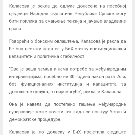
Каласова је рекла да одлуке донесене на посебној
сједници Народне скупштине Републике Српске могу
бити прилика за смањење тензија и јачање владавине
права.
Говорећи о бонским овлаштења, Каласова је рекла да
ће она нестати када се у БиХ стекну институционални
капацитети и политичка стабилност.
“Ово је ваша земља и нема потребе за међународним
интервенцијама, посебно не 30 година након рата. Али,
без функционалних институција и капацитета за
доношење одлука, то није могуће”, рекла је Каласова.
Она је навела да постепено гашење међународне
супервизије може почети тек када се поштују Устав и
демократске процедуре.
Каласова је по доласку у БиХ посјетила сједиште