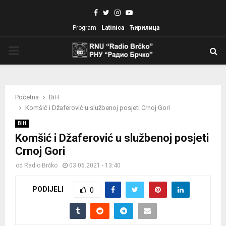
Facebook
Twitter
Instagram
Youtube
Program
Latinica
Ћирилица
PRIMARY
MENU
Početna
BiH
Komšić i Džaferović u službenoj posjeti Crnoj Gori
BiH
Komšić i Džaferović u službenoj posjeti
Crnoj Gori
od
Radio Brčko
03.06.2021 - 13:40
PODIJELI
0