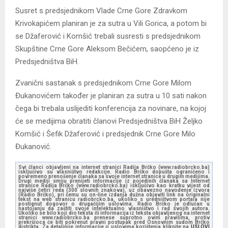
Susret s predsjednikom Vlade Crne Gore Zdravkom
Krivokapićem planiran je za sutra u Vili Gorica, a potom bi
se Džaferović i Komšić trebali susresti s predsjednikom
Skupštine Crne Gore Aleksom Bečićem, saopćeno je iz
Predsjedništva BiH.
Zvanični sastanak s predsjednikom Crne Gore Milom
Đukanovićem također je planiran za sutra u 10 sati nakon
čega bi trebala uslijediti konferencija za novinare, na kojoj
će se medijima obratiti članovi Predsjedništva BiH Željko
Komšić i Šefik Džaferović i predsjednik Crne Gore Milo
Đukanović.
Svi članci objavljeni na internet stranici Radija Brčko (www.radiobrcko.ba)
isključivo su vlasništvo redakcije. Radio Brčko dopušta ograničeno i
povremeno prenošenje članaka sa svoje internet stranice u drugim medijima.
Drugi mediji smiju prenijeti informacije iz pojedinih članaka sa Internet
stranice Radija Brčko (www.radiobrcko.ba) isključivo kao kratku vijest od
najviše četiri reda (300 slovnih znakova), uz obavezno navođenje izvora
(Radio Brčko), pri čemu su on-line izdanja dužna objaviti link na originalni
tekst na web stranicu radiobrcko.ba, ukoliko s uredništvom portala nije
postignut dogovor o drugačijim uslovima. Radio Brčko je odlučan u
nastojanju da zaštiti svoje intelektualno vlasništvo i rad svojih autora.
Ukoliko se bilo koji dio teksta ili informacija iz teksta objavljenog na internet
stranici www.radiobrcko.ba prenese suprotno ovim pravilima, protiv
prekršioca će biti pokrenut pravni postupak pred Osnovnim sudom Brčko
distrikta. Za detaljnije informacije o uslovima korištenja kliknite na
USLOVI