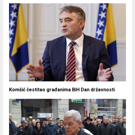
Komšić čestitao građanima BiH Dan državnosti