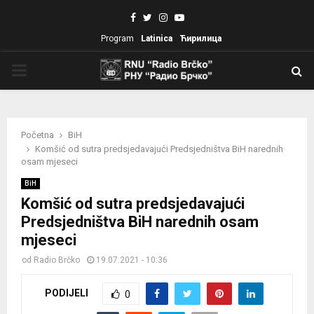
Facebook
Twitter
Instagram
Youtube
Program
Latinica
Ћирилица
PRIMARY
MENU
Početna
BiH
Komšić od sutra predsjedavajući Predsjedništva BiH narednih
osam mjeseci
BiH
Komšić od sutra predsjedavajući
Predsjedništva BiH narednih osam
mjeseci
od
Radio Brčko
19.07.2021 - 10:36
PODIJELI
0