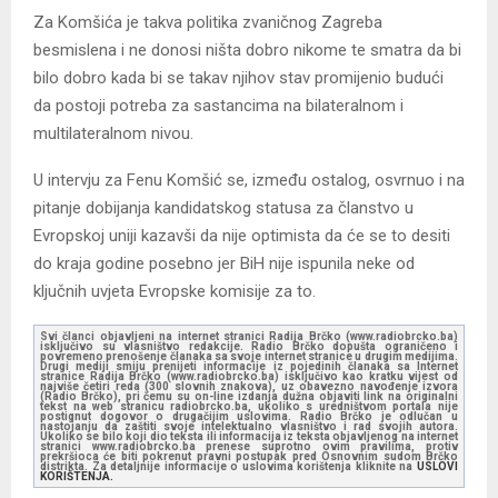
Za Komšića je takva politika zvaničnog Zagreba
besmislena i ne donosi ništa dobro nikome te smatra da bi
bilo dobro kada bi se takav njihov stav promijenio budući
da postoji potreba za sastancima na bilateralnom i
multilateralnom nivou.
U intervju za Fenu Komšić se, između ostalog, osvrnuo i na
pitanje dobijanja kandidatskog statusa za članstvo u
Evropskoj uniji kazavši da nije optimista da će se to desiti
do kraja godine posebno jer BiH nije ispunila neke od
ključnih uvjeta Evropske komisije za to.
Svi članci objavljeni na internet stranici Radija Brčko (www.radiobrcko.ba)
isključivo su vlasništvo redakcije. Radio Brčko dopušta ograničeno i
povremeno prenošenje članaka sa svoje internet stranice u drugim medijima.
Drugi mediji smiju prenijeti informacije iz pojedinih članaka sa Internet
stranice Radija Brčko (www.radiobrcko.ba) isključivo kao kratku vijest od
najviše četiri reda (300 slovnih znakova), uz obavezno navođenje izvora
(Radio Brčko), pri čemu su on-line izdanja dužna objaviti link na originalni
tekst na web stranicu radiobrcko.ba, ukoliko s uredništvom portala nije
postignut dogovor o drugačijim uslovima. Radio Brčko je odlučan u
nastojanju da zaštiti svoje intelektualno vlasništvo i rad svojih autora.
Ukoliko se bilo koji dio teksta ili informacija iz teksta objavljenog na internet
stranici www.radiobrcko.ba prenese suprotno ovim pravilima, protiv
prekršioca će biti pokrenut pravni postupak pred Osnovnim sudom Brčko
distrikta. Za detaljnije informacije o uslovima korištenja kliknite na
USLOVI
KORIŠTENJA.