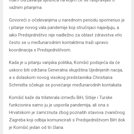
ritam održavanja sjednica na kojim će se raspravljati o
važnim pitanjima.
Govoreći o očekivanjima u narednom periodu spomenuo je
i pitanje novog vala pandemije koji stručnjaci najavljuju, a
iako Predsjedništvo nije nadležno za oblast zdravstva vrlo
često se u međunarodnim kontaktima traži upravo
koordinacija s Predsjedništvom.
Kada je u pitanju vanjska politika, Komšić podsjeća da će
uskoro biti održana Generalna skupština Ujedinjenih nacija,
a s dolaskom novog visokog predstavnika Christiana
Schmidta očekuje se povećanje međunarodnih kontakata.
Komšić kaže da trilaterala između BiH, Srbije i Turske
funkcionira samo ju je usporila pandemija, ali ona s
Hrvatskom je zamrznuta zbog poznatih stavova zvaničnog
Zagreba koji odbija komunicirati s Predsjedništvom BiH dok
je Komšić jedan od tri člana.