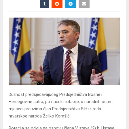
Dužnost predsjedavajućeg Predsjedništva Bosne i
Hercegovine sutra, po načelu rotacije, u narednih osam
mjeseci preuzima član Predsjedništva BiH iz reda
hrvatskog naroda Željko Komšić.
Rotacija se odvija na osnovu člana V stava (2) b. Ustava