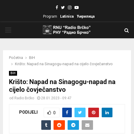
Facebook
Twitter
Instagram
Youtube
Program
Latinica
Ћирилица
PRIMARY
MENU
Početna
BiH
Krišto: Napad na Sinagogu-napad na cijelo čovječanstvo
BiH
Krišto: Napad na Sinagogu-napad na
cijelo čovječanstvo
od
Radio Brčko
28.01.2023 - 09:47
PODIJELI
0