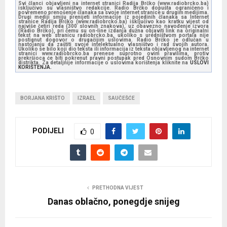
Svi članci objavljeni na internet stranici Radija Brčko (www.radiobrcko.ba)
isključivo su vlasništvo redakcije. Radio Brčko dopušta ograničeno i
povremeno prenošenje članaka sa svoje internet stranice u drugim medijima.
Drugi mediji smiju prenijeti informacije iz pojedinih članaka sa Internet
stranice Radija Brčko (www.radiobrcko.ba) isključivo kao kratku vijest od
najviše četiri reda (300 slovnih znakova), uz obavezno navođenje izvora
(Radio Brčko), pri čemu su on-line izdanja dužna objaviti link na originalni
tekst na web stranicu radiobrcko.ba, ukoliko s uredništvom portala nije
postignut dogovor o drugačijim uslovima. Radio Brčko je odlučan u
nastojanju da zaštiti svoje intelektualno vlasništvo i rad svojih autora.
Ukoliko se bilo koji dio teksta ili informacija iz teksta objavljenog na internet
stranici www.radiobrcko.ba prenese suprotno ovim pravilima, protiv
prekršioca će biti pokrenut pravni postupak pred Osnovnim sudom Brčko
distrikta. Za detaljnije informacije o uslovima korištenja kliknite na
USLOVI
KORIŠTENJA.
BORJANA KRIŠTO
IZRAEL
SAUČEŠĆE
PODIJELI
0
PRETHODNA VIJEST
Danas oblačno, ponegdje snijeg