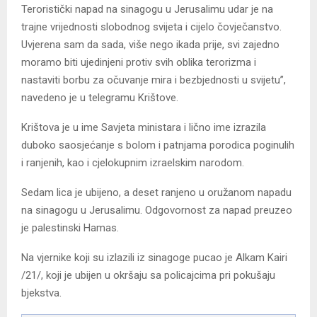
Teroristički napad na sinagogu u Jerusalimu udar je na
trajne vrijednosti slobodnog svijeta i cijelo čovječanstvo.
Uvjerena sam da sada, više nego ikada prije, svi zajedno
moramo biti ujedinjeni protiv svih oblika terorizma i
nastaviti borbu za očuvanje mira i bezbjednosti u svijetu”,
navedeno je u telegramu Krištove.
Krištova je u ime Savjeta ministara i lično ime izrazila
duboko saosjećanje s bolom i patnjama porodica poginulih
i ranjenih, kao i cjelokupnim izraelskim narodom.
Sedam lica je ubijeno, a deset ranjeno u oružanom napadu
na sinagogu u Jerusalimu. Odgovornost za napad preuzeo
je palestinski Hamas.
Na vjernike koji su izlazili iz sinagoge pucao je Alkam Kairi
/21/, koji je ubijen u okršaju sa policajcima pri pokušaju
bjekstva.