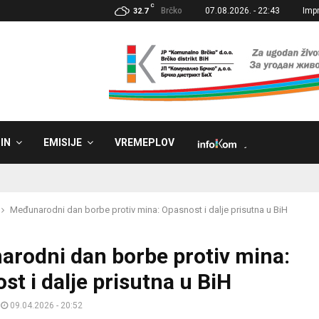
C
Brčko
07.08.2026. - 22:43
Imp
32.7
IN
EMISIJE
VREMEPLOV
˼
Međunarodni dan borbe protiv mina: Opasnost i dalje prisutna u BiH
rodni dan borbe protiv mina:
st i dalje prisutna u BiH
09.04.2026 - 20:52