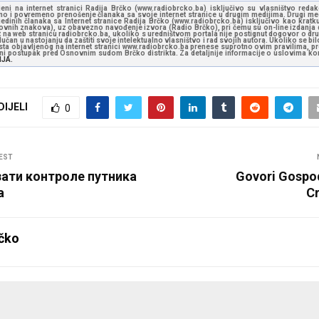
jeni na internet stranici Radija Brčko (www.radiobrcko.ba) isključivo su vlasništvo reda
o i povremeno prenošenje članaka sa svoje internet stranice u drugim medijima. Drugi medi
jedinih članaka sa Internet stranice Radija Brčko (www.radiobrcko.ba) isključivo kao kratku
slovnih znakova), uz obavezno navođenje izvora (Radio Brčko), pri čemu su on-line izdanja d
st na web stranicu radiobrcko.ba, ukoliko s uredništvom portala nije postignut dogovor o dr
učan u nastojanju da zaštiti svoje intelektualno vlasništvo i rad svojih autora. Ukoliko se bilo 
ksta objavljenog na internet stranici www.radiobrcko.ba prenese suprotno ovim pravilima, pr
vni postupak pred Osnovnim sudom Brčko distrikta. Za detaljnije informacije o uslovima kori
NJA.
DIJELI
0
EST
зати контроле путника
Govori Gospo
а
C
čko