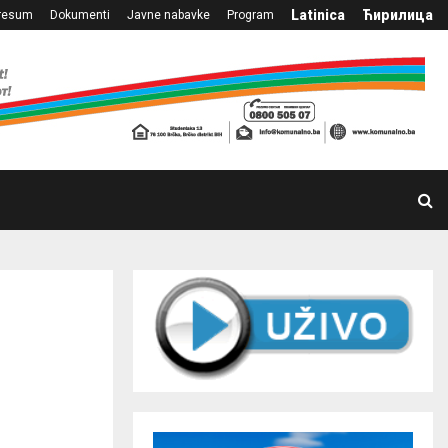
Latinica
Ћирилица
resum
Dokumenti
Javne nabavke
Program