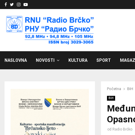
Facebook
Twitter
Instagram
Youtube
NASLOVNA
NOVOSTI
KULTURA
SPORT
MAGAZ
Početna
BiH
BiH
Međuna
Opasno
od
Radio Brčko