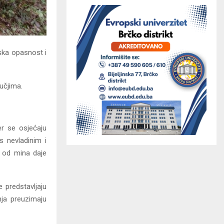
ska opasnost i
učjima.
er se osjećaju
 nevladinim i
 od mina daje
 predstavljaju
nja preuzimaju