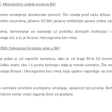
 Ministarstvo civilnih poslova BiH
dentno smanjenje donatorske pomoći. Što stavlja pred našu državu
itim resursima, jačamo OS BiH, jačamo entitetske uprave civilne zaš
vima, deminiranje se nastavlja uz podršku domaćih institucija i
ostaje isti, a to je Bosna i Hercegovina bez mina.
A, Delegacija Evropske unije u BiH
ja jedan je od najvećih donatora, tako je od kraja 90-ih EU invest
 Koliko znam, oko 1.6 posto teritorija i dalje je minski sumnjivo. Što s
lj ostaje Bosna i Hercegovina bez mina, koja ujedno napreduje na 
i sumnjive površine postepeno smanjuju, opasnost još postoji. Bor
 očišćen metar znači sigurniji život za građane.