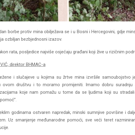
an borbe protiv mina obilježava se i u Bosni i Hercegovini, gdje min
lja ozbiljan bezbjednosni izazov.
on rata, posljedice najviše osjećaju građani koji žive u rizičnim podr
IĆ, direktor BHMAC-a
ežene i slučajeve u kojima su žrtve mina izvršile samoubojstvo j
u ovom društvu i to moramo promijeniti. Imamo dobru suradnju s
izacijama koje nam pomažu u tome da se ljudima koji su stradali
 pomoć”.
teklim godinama ostvaren napredak, minski sumnjive površine i dalje
lem. Uz smanjenje međunarodne pomoći, sve veći teret razminira
cije.