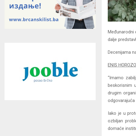
Međunarodni d
dalje predstav
Decenijama nak
ENIS HOROZOV
“Imamo zabilj
beskorisnim 
drugim organ
odgovarajuća
Iako je u pro
ozbiljan prob
domaće institu