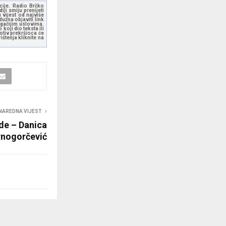
kcije. Radio Brčko
ji smiju prenijeti
 vijest od najviše
užna objaviti link
ugačijim uslovima.
koji dio teksta ili
otiv prekršioca će
štenja kliknite na
NAREDNA VIJEST
de – Danica
rnogorčević