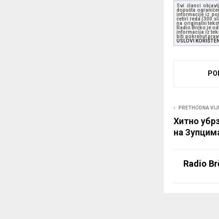
Svi članci objavl
dopušta ograničen
informacije iz po
četiri reda (300 
na originalni tek
Radio Brčko je odl
informacija iz te
biti pokrenut pra
USLOVI KORIŠTE
PO
PRETHODNA VIJ
Хитно убр
на Зупцим
Radio Br