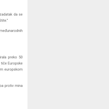
 zadatak da se
tite.”
 međunarodnih
irala preko 50
e tiče Europske
svom europskom
ba protiv mina