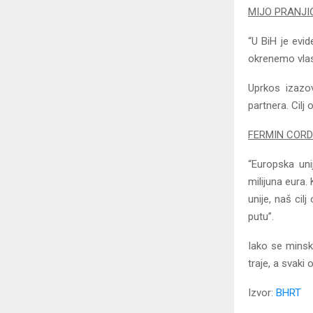
MIJO PRANJIĆ,
“U BiH je evi
okrenemo vlast
Uprkos izazo
partnera. Cilj 
FERMIN CORDOB
“Europska uni
milijuna eura.
unije, naš ci
putu”.
Iako se minsk
traje, a svaki
Izvor:
BHRT