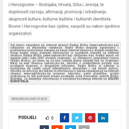
i Hercegovine – Bošnjaka, Hrvata, Srba i Jevreja, te
doprinositi razvoju, afirmaciji, promociji i istraživanju
ukupnosti kulture, kulturne baštine i kulturnih identiteta
Bosne i Hercegovine kao cjeline, saopćili su nakon sjednice
organizatori.
Svi članci objavljeni na internet stranici Radija Brčko (www.radiobrcko.ba)
isključivo su vlasništvo redakcije. Radio Brčko dopušta ograničeno i
povremeno prenošenje članaka sa svoje internet stranice u drugim medijima.
Drugi mediji smiju prenijeti informacije iz pojedinih članaka sa Internet
stranice Radija Brčko (www.radiobrcko.ba) isključivo kao kratku vijest od
najviše četiri reda (300 slovnih znakova), uz obavezno navođenje izvora
(Radio Brčko), pri čemu su on-line izdanja dužna objaviti link na originalni
tekst na web stranicu radiobrcko.ba, ukoliko s uredništvom portala nije
postignut dogovor o drugačijim uslovima. Radio Brčko je odlučan u
nastojanju da zaštiti svoje intelektualno vlasništvo i rad svojih autora.
Ukoliko se bilo koji dio teksta ili informacija iz teksta objavljenog na internet
stranici www.radiobrcko.ba prenese suprotno ovim pravilima, protiv
prekršioca će biti pokrenut pravni postupak pred Osnovnim sudom Brčko
distrikta. Za detaljnije informacije o uslovima korištenja kliknite na
USLOVI
KORIŠTENJA.
MEĐURELIGIJSKO VIJEĆE
PODIJELI
0