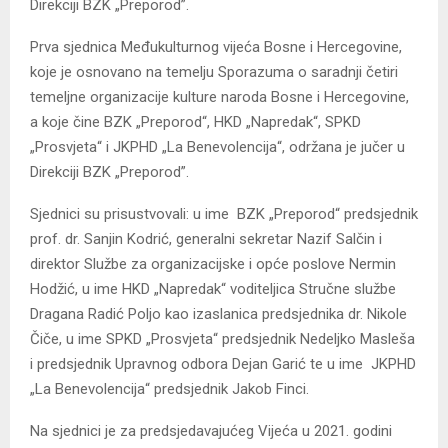
Direkciji BZK „Preporod”.
Prva sjednica Međukulturnog vijeća Bosne i Hercegovine,
koje je osnovano na temelju Sporazuma o saradnji četiri
temeljne organizacije kulture naroda Bosne i Hercegovine,
a koje čine BZK „Preporod“, HKD „Napredak“, SPKD
„Prosvjeta“ i JKPHD „La Benevolencija“, održana je jučer u
Direkciji BZK „Preporod”.
Sjednici su prisustvovali: u ime BZK „Preporod“ predsjednik
prof. dr. Sanjin Kodrić, generalni sekretar Nazif Salčin i
direktor Službe za organizacijske i opće poslove Nermin
Hodžić, u ime HKD „Napredak“ voditeljica Stručne službe
Dragana Radić Poljo kao izaslanica predsjednika dr. Nikole
Čiče, u ime SPKD „Prosvjeta“ predsjednik Nedeljko Masleša
i predsjednik Upravnog odbora Dejan Garić te u ime JKPHD
„La Benevolencija“ predsjednik Jakob Finci.
Na sjednici je za predsjedavajućeg Vijeća u 2021. godini