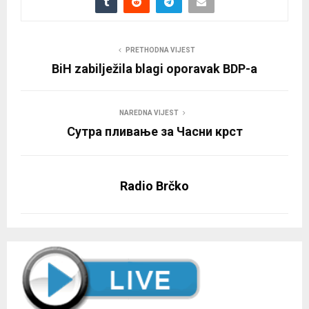
PRETHODNA VIJEST
BiH zabilježila blagi oporavak BDP-a
NAREDNA VIJEST
Сутра пливање за Часни крст
Radio Brčko