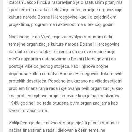
izabran Jakob Finci, a raspravljano je o statusnim pitanjima
i problemima u radu i djelovanju četiri temeljne organizacije
kulture naroda Bosne i Hercegovine, kao i o zajedničkim
projektima, programima i aktivnostima u tekućoj godini.
Naglašeno je da Vijeće nije zadovoljno statusom četiri
temeljne organizacije kulture naroda Bosne i Hercegovine,
naročito uzevši u obzir činjenicu da su ove organizacije
među najstarijim ustanovama u Bosni i Hercegovini i da
postoje više od jednog stoljeća, kao i njihove brojne
doprinose kulturi i društvu Bosne i Hercegovine tokom svih
proteklih desetljeća. Posebno je ukazano na višedesetljetni
problem finansiranja rada i djelovanja ovih organizacija, kao
i na problem njihove brojne imovine koja je nacionalizirana
1949. godine i od tada otuđena ovim organizacijama kao
izvornim vlasnicima.
Zaključeno je da je nužno što prije riješiti pitanja statusa i
načina finansiranja rada i djelovanja četiri temeljne