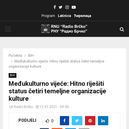
Facebook
Twitter
Instagram
Youtube
Program
Latinica
Ћирилица
PRIMARY
MENU
Početna
BiH
Međukulturno vijeće: Hitno riješiti status četiri temeljne
organizacije kulture
BiH
Međukulturno vijeće: Hitno riješiti
status četiri temeljne organizacije
kulture
od
Radio Brčko
12.01.2021 - 09:43
PODIJELI
0