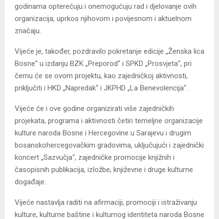
godinama opterećuju i onemogućuju rad i djelovanje ovih
organizacija, uprkos njihovom i povijesnom i aktuelnom
značaju.
Vijeće je, također, pozdravilo pokretanje edicije „Ženska lica
Bosne“ u izdanju BZK „Preporod“ i SPKD „Prosvjeta“, pri
čemu će se ovom projektu, kao zajedničkoj aktivnosti,
priključiti i HKD „Napredak“ i JKPHD „La Benevolencija“.
Vijeće će i ove godine organizirati više zajedničkih
projekata, programa i aktivnosti četiri temeljne organizacije
kulture naroda Bosne i Hercegovine u Sarajevu i drugim
bosanskohercegovačkim gradovima, uključujući i zajednički
koncert „Sazvučja“, zajedničke promocije knjižnih i
časopisnih publikacija, izložbe, književne i druge kulturne
događaje.
Vijeće nastavlja raditi na afirmaciji, promociji i istraživanju
kulture, kulturne baštine i kulturnog identiteta naroda Bosne