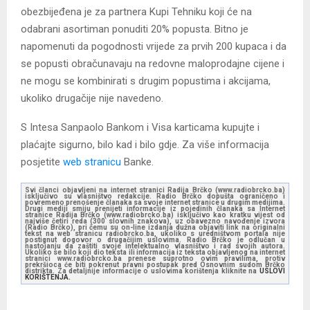
obezbijeđena je za partnera Kupi Tehniku koji će na
odabrani asortiman ponuditi 20% popusta. Bitno je
napomenuti da pogodnosti vrijede za prvih 200 kupaca i da
se popusti obračunavaju na redovne maloprodajne cijene i
ne mogu se kombinirati s drugim popustima i akcijama,
ukoliko drugačije nije navedeno.
S Intesa Sanpaolo Bankom i Visa karticama kupujte i
plaćajte sigurno, bilo kad i bilo gdje. Za više informacija
posjetite
web stranicu
Banke.
Svi članci objavljeni na internet stranici Radija Brčko (www.radiobrcko.ba)
isključivo su vlasništvo redakcije. Radio Brčko dopušta ograničeno i
povremeno prenošenje članaka sa svoje internet stranice u drugim medijima.
Drugi mediji smiju prenijeti informacije iz pojedinih članaka sa Internet
stranice Radija Brčko (www.radiobrcko.ba) isključivo kao kratku vijest od
najviše četiri reda (300 slovnih znakova), uz obavezno navođenje izvora
(Radio Brčko), pri čemu su on-line izdanja dužna objaviti link na originalni
tekst na web stranicu radiobrcko.ba, ukoliko s uredništvom portala nije
postignut dogovor o drugačijim uslovima. Radio Brčko je odlučan u
nastojanju da zaštiti svoje intelektualno vlasništvo i rad svojih autora.
Ukoliko se bilo koji dio teksta ili informacija iz teksta objavljenog na internet
stranici www.radiobrcko.ba prenese suprotno ovim pravilima, protiv
prekršioca će biti pokrenut pravni postupak pred Osnovnim sudom Brčko
distrikta. Za detaljnije informacije o uslovima korištenja kliknite na
USLOVI
KORIŠTENJA.