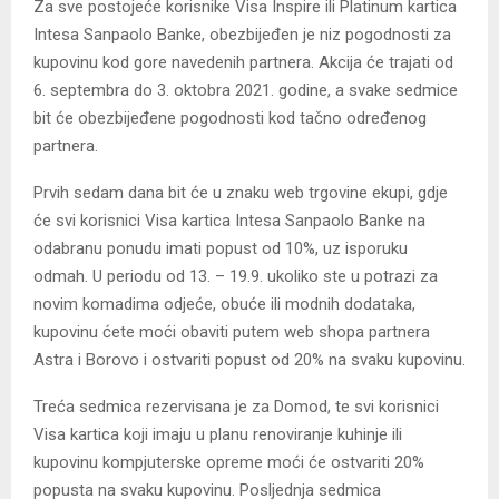
Za sve postojeće korisnike Visa Inspire ili Platinum kartica
Intesa Sanpaolo Banke, obezbijeđen je niz pogodnosti za
kupovinu kod gore navedenih partnera. Akcija će trajati od
6. septembra do 3. oktobra 2021. godine, a svake sedmice
bit će obezbijeđene pogodnosti kod tačno određenog
partnera.
Prvih sedam dana bit će u znaku web trgovine ekupi, gdje
će svi korisnici Visa kartica Intesa Sanpaolo Banke na
odabranu ponudu imati popust od 10%, uz isporuku
odmah. U periodu od 13. – 19.9. ukoliko ste u potrazi za
novim komadima odjeće, obuće ili modnih dodataka,
kupovinu ćete moći obaviti putem web shopa partnera
Astra i Borovo i ostvariti popust od 20% na svaku kupovinu.
Treća sedmica rezervisana je za Domod, te svi korisnici
Visa kartica koji imaju u planu renoviranje kuhinje ili
kupovinu kompjuterske opreme moći će ostvariti 20%
popusta na svaku kupovinu. Posljednja sedmica