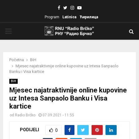
Facebook
Twitter
Instagram
Youtube
Program
Latinica
Ћирилица
PRIMARY
MENU
Početna
BiH
Mjesec najatraktivnije online kupovine uz Intesa Sanpaolo
Banku i Visa kartice
BiH
Mjesec najatraktivnije online kupovine
uz Intesa Sanpaolo Banku i Visa
kartice
od
Radio Brčko
07.09.2021 - 11:55
PODIJELI
0