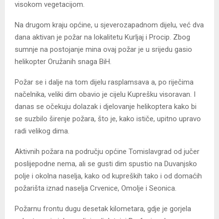
visokom vegetacijom.
Na drugom kraju općine, u sjeverozapadnom dijelu, već dva
dana aktivan je požar na lokalitetu Kurljaj i Procip. Zbog
sumnje na postojanje mina ovaj požar je u srijedu gasio
helikopter Oružanih snaga BiH.
Požar se i dalje na tom dijelu rasplamsava a, po riječima
načelnika, veliki dim obavio je cijelu Kuprešku visoravan. I
danas se očekuju dolazak i djelovanje helikoptera kako bi
se suzbilo širenje požara, što je, kako ističe, upitno upravo
radi velikog dima.
Aktivnih požara na području općine Tomislavgrad od jučer
poslijepodne nema, ali se gusti dim spustio na Duvanjsko
polje i okolna naselja, kako od kupreških tako i od domaćih
požarišta iznad naselja Crvenice, Omolje i Seonica.
Požarnu frontu dugu desetak kilometara, gdje je gorjela