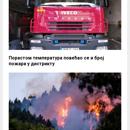
Порастом температура повећао се и број
пожара у дистрикту