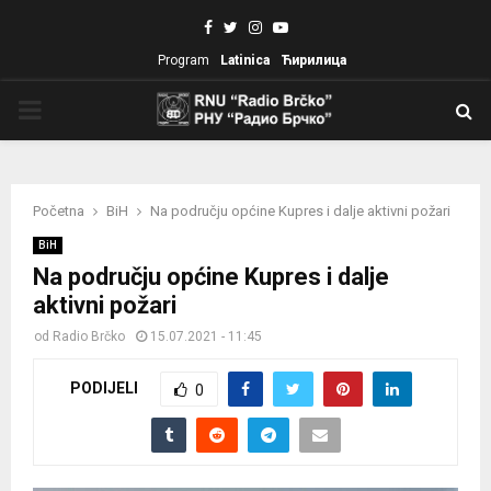
Facebook
Twitter
Instagram
Youtube
Program
Latinica
Ћирилица
PRIMARY
MENU
Početna
BiH
Na području općine Kupres i dalje aktivni požari
BiH
Na području općine Kupres i dalje
aktivni požari
od
Radio Brčko
15.07.2021 - 11:45
PODIJELI
0