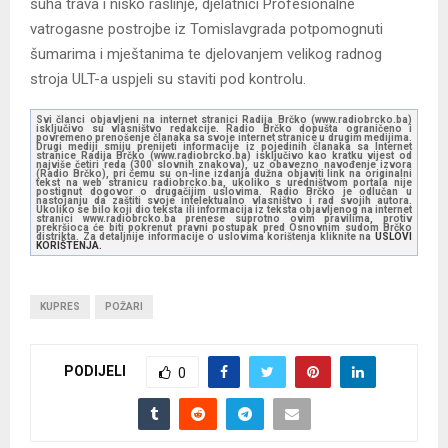
suha trava i nisko raslinje, djelatnici Profesionalne
vatrogasne postrojbe iz Tomislavgrada potpomognuti
šumarima i mještanima te djelovanjem velikog radnog
stroja ULT-a uspjeli su staviti pod kontrolu.
Svi članci objavljeni na internet stranici Radija Brčko (www.radiobrcko.ba)
isključivo su vlasništvo redakcije. Radio Brčko dopušta ograničeno i
povremeno prenošenje članaka sa svoje internet stranice u drugim medijima.
Drugi mediji smiju prenijeti informacije iz pojedinih članaka sa Internet
stranice Radija Brčko (www.radiobrcko.ba) isključivo kao kratku vijest od
najviše četiri reda (300 slovnih znakova), uz obavezno navođenje izvora
(Radio Brčko), pri čemu su on-line izdanja dužna objaviti link na originalni
tekst na web stranicu radiobrcko.ba, ukoliko s uredništvom portala nije
postignut dogovor o drugačijim uslovima. Radio Brčko je odlučan u
nastojanju da zaštiti svoje intelektualno vlasništvo i rad svojih autora.
Ukoliko se bilo koji dio teksta ili informacija iz teksta objavljenog na internet
stranici www.radiobrcko.ba prenese suprotno ovim pravilima, protiv
prekršioca će biti pokrenut pravni postupak pred Osnovnim sudom Brčko
distrikta. Za detaljnije informacije o uslovima korištenja kliknite na
USLOVI
KORIŠTENJA.
KUPRES
POŽARI
PODIJELI
0