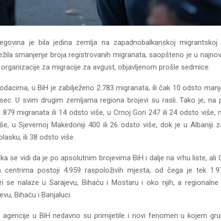
govina je bila jedina zemlja na zapadnobalkanskoj migrantskoj 
ežila smanjenje broja registrovanih migranata, saopšteno je u najnov
rganizacije za migracije za avgust, objavljenom prošle sedmice.
dacima, u BiH je zabilježeno 2.783 migranata, ili čak 10 odsto man
ec. U svim drugim zemljama regiona brojevi su rasli. Tako je, na pr
.879 migranata ili 14 odsto više, u Crnoj Gori 247 ili 24 odsto više
iše, u Sjevernoj Makedoniji 400 ili 26 odsto više, dok je u Albaniji 
lasku, ili 38 odsto više.
ka se vidi da je po apsolutnim brojevima BiH i dalje na vrhu liste, ali 
m centrima postoji 4.959 raspoloživih mjesta, od čega je tek 1.
tri se nalaze u Sarajevu, Bihaću i Mostaru i oko njih, a regionalne 
evu, Bihaću i Banjaluci.
agencije u BiH nedavno su primijetile i novi fenomen u kojem gr