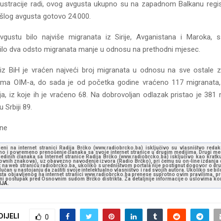
Ilustracije radi, ovog avgusta ukupno su na zapadnom Balkanu regi
ošlog avgusta gotovo 24.000.
gustu bilo najviše migranata iz Sirije, Avganistana i Maroka, 
ilo dva odsto migranata manje u odnosu na prethodni mjesec.
iz BiH je vraćen najveći broj migranata u odnosu na sve ostale z
ma OIM-a, do sada je od početka godine vraćeno 117 migranata
ja, iz koje ih je vraćeno 68. Na dobrovoljan odlazak pristao je 381 
u Srbiji 89.
sne
jeni na internet stranici Radija Brčko (www.radiobrcko.ba) isključivo su vlasništvo reda
o i povremeno prenošenje članaka sa svoje internet stranice u drugim medijima. Drugi medi
jedinih članaka sa Internet stranice Radija Brčko (www.radiobrcko.ba) isključivo kao kratku
slovnih znakova), uz obavezno navođenje izvora (Radio Brčko), pri čemu su on-line izdanja d
st na web stranicu radiobrcko.ba, ukoliko s uredništvom portala nije postignut dogovor o dr
učan u nastojanju da zaštiti svoje intelektualno vlasništvo i rad svojih autora. Ukoliko se bilo 
ksta objavljenog na internet stranici www.radiobrcko.ba prenese suprotno ovim pravilima, pr
vni postupak pred Osnovnim sudom Brčko distrikta. Za detaljnije informacije o uslovima kori
NJA.
DIJELI
0