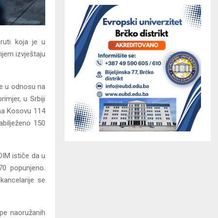
ruti koja je u
ijem izvještaju
je u odnosu na
imjer, u Srbiji
, na Kosovu 114
zabilježeno 150
OIM ističe da u
970 popunjeno.
kancelarije se
upe naoružanih