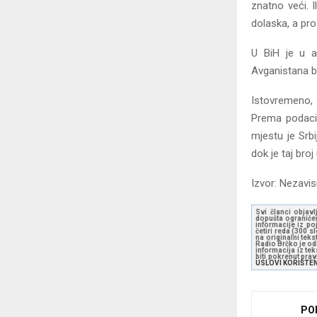
znatno veći. 
dolaska, a pr
U BiH je u av
Avganistana b
Istovremeno, 
Prema podaci
mjestu je Srbi
dok je taj broj 
Izvor: Nezavi
Svi članci objavl
dopušta ograničen
informacije iz po
četiri reda (300 
na originalni tek
Radio Brčko je odl
informacija iz te
biti pokrenut pra
USLOVI KORIŠTE
PO