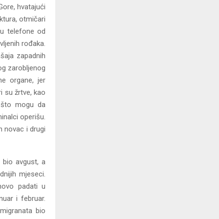
Gore, hvatajući
ktura, otmičari
ju telefone od
vljenih rođaka.
ašaja zapadnih
nog zarobljenog
ne organe, jer
ri su žrtve, kao
ve što mogu da
inalci operišu.
n novac i drugi
 bio avgust, a
nijih mjeseci.
onovo padati u
uar i februar.
 migranata bio