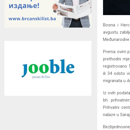
Bosna i Herce
avgustu zabilj
Međunarodne o
Prema ovim po
prethodni mjes
registrovano 1
ili 34 odsto v
migranata u do
Iz ovih podata
bh. prihvatni
Prihvatni cen
nalaze u Saraj
Bezbjednosne 