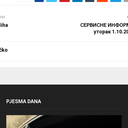
EST
liha
СЕРВИСНЕ ИНФОР
уторак 1.10.2
čko
PJESMA DANA