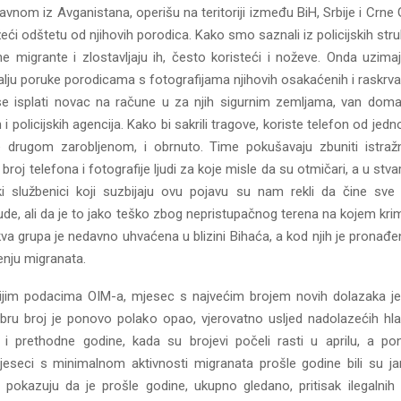
avnom iz Avganistana, operišu na teritoriji između BiH, Srbije i Crne 
žeći odštetu od njihovih porodica. Kako smo saznali iz policijskih stru
ne migrante i zlostavljaju ih, često koristeći i noževe. Onda uzima
šalju poruke porodicama s fotografijama njihovih osakaćenih i raskrva
e isplati novac na račune u za njih sigurnim zemljama, van dom
i policijskih agencija. Kako bi sakrili tragove, koriste telefon od jed
e drugom zarobljenom, i obrnuto. Time pokušavaju zbuniti istraž
broj telefona i fotografije ljudi za koje misle da su otmičari, a u stva
jski službenici koji suzbijaju ovu pojavu su nam rekli da čine s
ude, ali da je to jako teško zbog nepristupačnog terena na kojem krim
kva grupa je nedavno uhvaćena u blizini Bihaća, a kod njih je pronađe
nju migranata.
jim podacima OIM-a, mjesec s najvećim brojem novih dolazaka je
ru broj je ponovo polako opao, vjerovatno usljed nadolazećih hlad
o i prethodne godine, kada su brojevi počeli rasti u aprilu, a p
eseci s minimalnom aktivnosti migranata prošle godine bili su jan
pokazuju da je prošle godine, ukupno gledano, pritisak ilegalnih