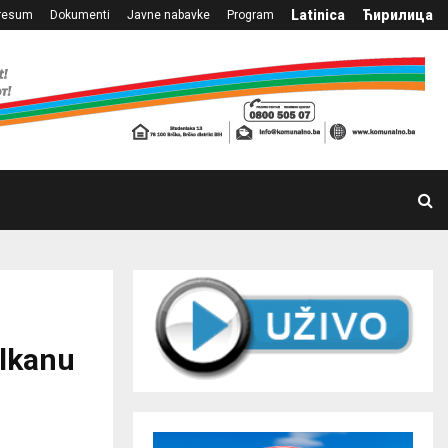
Latinica
Ћирилица
resum
Dokumenti
Javne nabavke
Program
alkanu