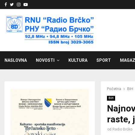
Facebook
Twitter
Instagram
Youtube
NASLOVNA
NOVOSTI
KULTURA
SPORT
MAGAZ
Početna
BiH
BiH
Najnov
raste,
od
Radio Brčko