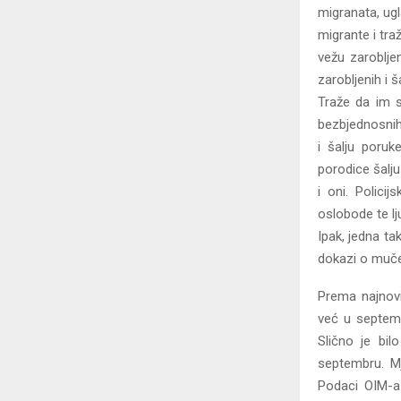
migranata, ugl
migrante i tra
vežu zaroblje
zarobljenih i 
Traže da im s
bezbjednosnih 
i šalju poruk
porodice šalju 
i oni. Polici
oslobode te lj
Ipak, jedna ta
dokazi o muče
Prema najnovi
već u septemb
Slično je bil
septembru. Mj
Podaci OIM-a 