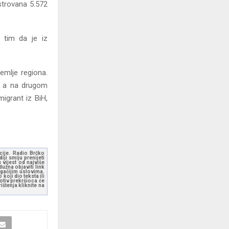
strovana 5.572
s tim da je iz
emlje regiona.
, a na drugom
migrant iz BiH,
kcije. Radio Brčko
ji smiju prenijeti
 vijest od najviše
užna objaviti link
ugačijim uslovima.
koji dio teksta ili
otiv prekršioca će
štenja kliknite na