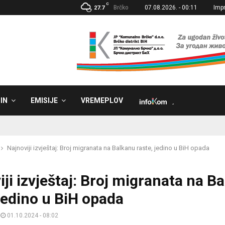
C
Brčko
07.08.2026. - 00:11
Imp
27.7
IN
EMISIJE
VREMEPLOV
˼
Najnoviji izvještaj: Broj migranata na Balkanu raste, jedino u BiH opada
iji izvještaj: Broj migranata na B
 jedino u BiH opada
01.10.2024 - 08:02