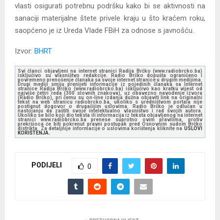
vlasti osigurati potrebnu podršku kako bi se aktivnosti na
sanaciji materijalne štete privele kraju u što kraćem roku,
saopćeno je iz Ureda Vlade FBiH za odnose s javnošću.
Izvor:
BHRT
Svi članci objavljeni na internet stranici Radija Brčko (www.radiobrcko.ba)
isključivo su vlasništvo redakcije. Radio Brčko dopušta ograničeno i
povremeno prenošenje članaka sa svoje internet stranice u drugim medijima.
Drugi mediji smiju prenijeti informacije iz pojedinih članaka sa Internet
stranice Radija Brčko (www.radiobrcko.ba) isključivo kao kratku vijest od
najviše četiri reda (300 slovnih znakova), uz obavezno navođenje izvora
(Radio Brčko), pri čemu su on-line izdanja dužna objaviti link na originalni
tekst na web stranicu radiobrcko.ba, ukoliko s uredništvom portala nije
postignut dogovor o drugačijim uslovima. Radio Brčko je odlučan u
nastojanju da zaštiti svoje intelektualno vlasništvo i rad svojih autora.
Ukoliko se bilo koji dio teksta ili informacija iz teksta objavljenog na internet
stranici www.radiobrcko.ba prenese suprotno ovim pravilima, protiv
prekršioca će biti pokrenut pravni postupak pred Osnovnim sudom Brčko
distrikta. Za detaljnije informacije o uslovima korištenja kliknite na
USLOVI
KORIŠTENJA.
PODIJELI
0