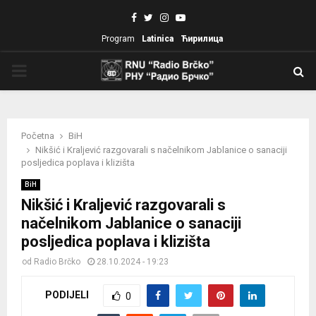
Facebook
Twitter
Instagram
Youtube
Program
Latinica
Ћирилица
PRIMARY
MENU
Početna
BiH
Nikšić i Kraljević razgovarali s načelnikom Jablanice o sanaciji
posljedica poplava i klizišta
BiH
Nikšić i Kraljević razgovarali s
načelnikom Jablanice o sanaciji
posljedica poplava i klizišta
od
Radio Brčko
28.10.2024 - 19:23
PODIJELI
0