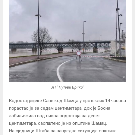
ЈП " Путеви Брчко"
Водостај ријеке Саве код Шамца у протеклих 14 часова
порастао је за седам центиметара, док је Босна
забиљежила пад нивоа водостаја за девет
центиметара, саопштено је из општине Шамац.
На сједници Штаба за ванредне ситуације општине