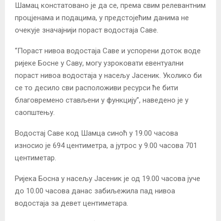
Шамац констатовано је да се, према свим релевантним
процјенама и подацима, у предстојећим данима не
очекује значајнији пораст водостаја Саве.
“Пораст нивоа водостаја Саве и успорени доток воде
ријеке Босне у Саву, могу узроковати евентуални
пораст нивоа водостаја у насељу Јасеник. Уколико би
се то десило сви расположиви ресурси ће бити
благовремено стављени у функцију”, наведено је у
саопштењу.
Водостај Саве код Шамца синоћ у 19.00 часова
износио је 694 центиметра, а јутрос у 9.00 часова 701
центиметар.
Ријека Босна у насељу Јасеник је од 19.00 часова јуче
до 10.00 часова данас забиљежила пад нивоа
водостаја за девет центиметара.