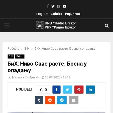
Facebook
Twitter
Instagram
Youtube
Program
Latinica
Ћирилица
PRIMARY
MENU
Početna
BiH
БиХ: Ниво Саве расте, Босна у опадању
BiH
Brčko
БиХ: Ниво Саве расте, Босна у
опадању
od
Миљана Ђурђевић
30.03.2025 - 13:18
PODIJELI
0