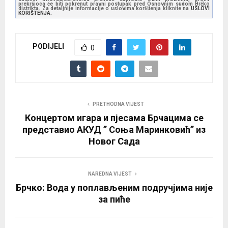
prekršioca će biti pokrenut pravni postupak pred Osnovnim sudom Brčko
distrikta. Za detaljnije informacije o uslovima korištenja kliknite na
USLOVI
KORIŠTENJA.
PODIJELI
0
PRETHODNA VIJEST
Концертом игара и пјесама Брчацима се
представио АКУД ” Соња Маринковић” из
Новог Сада
NAREDNA VIJEST
Брчко: Вода у поплављеним подручјима није
за пиће