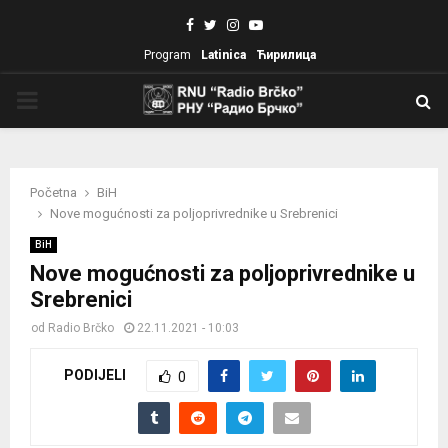
Facebook
Twitter
Instagram
Youtube
Program
Latinica
Ћирилица
PRIMARY
MENU
Početna
BiH
Nove mogućnosti za poljoprivrednike u Srebrenici
BiH
Nove mogućnosti za poljoprivrednike u
Srebrenici
od
Radio Brčko
22.11.2021 - 10:03
PODIJELI
0