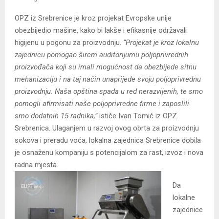
OPZ iz Srebrenice je kroz projekat Evropske unije
obezbijedio mašine, kako bi lakše i efikasnije održavali
higijenu u pogonu za proizvodnju.
“Projekat je kroz lokalnu
zajednicu pomogao širem auditorijumu poljoprivrednih
proizvođača koji su imali mogućnost da obezbijede sitnu
mehanizaciju i na taj način unaprijede svoju poljoprivrednu
proizvodnju. Naša opština spada u red nerazvijenih, te smo
pomogli afirmisati naše poljoprivredne firme i zaposlili
smo dodatnih 15 radnika,”
ističe Ivan Tomić iz OPZ
Srebrenica. Ulaganjem u razvoj ovog obrta za proizvodnju
sokova i preradu voća, lokalna zajednica Srebrenice dobila
je osnaženu kompaniju s potencijalom za rast, izvoz i nova
radna mjesta.
Da
lokalne
zajednice