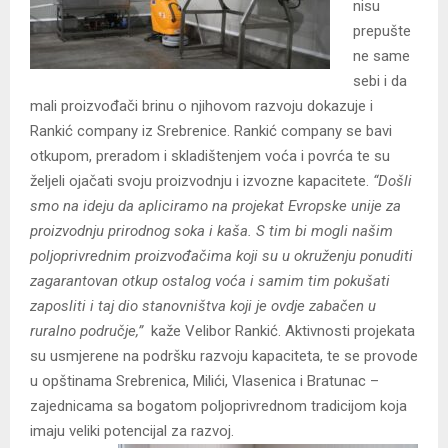
nisu
prepušte
ne same
sebi i da
mali proizvođači brinu o njihovom razvoju dokazuje i
Rankić company iz Srebrenice. Rankić company se bavi
otkupom, preradom i skladištenjem voća i povrća te su
željeli ojačati svoju proizvodnju i izvozne kapacitete.
“Došli
smo na ideju da apliciramo na projekat Evropske unije za
proizvodnju prirodnog soka i kaša. S tim bi mogli našim
poljoprivrednim proizvođačima koji su u okruženju ponuditi
zagarantovan otkup ostalog voća i samim tim pokušati
zaposliti i taj dio stanovništva koji je ovdje zabačen u
ruralno područje,”
kaže Velibor Rankić. Aktivnosti projekata
su usmjerene na podršku razvoju kapaciteta, te se provode
u opštinama Srebrenica, Milići, Vlasenica i Bratunac –
zajednicama sa bogatom poljoprivrednom tradicijom koja
imaju veliki potencijal za razvoj.