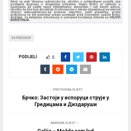
tekst na web stranicu radiobrcko.ba, ukoliko s uredništvom portala nije
postignut dogovor o drugačijim uslovima. Radio Brčko je odlučan u
nastojanju da zaštiti svoje intelektualno vlasništvo i rad svojih autora.
Ukoliko se bilo koji dio teksta ili informacija iz teksta objavljenog na internet
stranici www.radiobrcko.ba prenese suprotno ovim pravilima, protiv
prekršioca će biti pokrenut pravni postupak pred Osnovnim sudom Brčko
distrikta. Za detaljnije informacije o uslovima korištenja kliknite na
USLOVI
KORIŠTENJA.
EU PERISKOP
PODIJELI
0
PRETHODNA VIJEST
Брчко: Застоји у испоруци струје у
Гредицама и Диздаруши
NAREDNA VIJEST
Galija – Možda sam lud