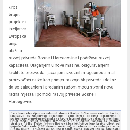
Kroz
brojne
projekte i
inicijative,
Evropska
unija
ulaže u
razvoj privrede Bosne i Hercegovine i podržava razvoj
kapaciteta. Ulaganjem u nove mašine, osiguravanjem
kvalitete proizvoda i jačanjem izvoznih mogućnosti, mali
proizvođači služe kao primjer razvoja bh privrede i dokaz
da se zalaganjem i predanim radom mogu stvoriti nova
radna mjesta i pomoći razvoj privrede Bosne i
Hercegovine.
Svi članci objavljeni na internet stranici Radija Brčko (www.radiobrcko.ba)
isključivo su vlasništvo redakcije. Radio Brčko dopušta ograničeno i
povremeno prenošenje članaka sa svoje internet stranice u drugim medijima.
Drugi mediji smiju prenijeti informacije iz pojedinih članaka sa Internet
stranice Radija Brčko (www.radiobrcko.ba) isključivo kao kratku vijest od
najviše četiri reda (300 slovnih znakova), uz obavezno navođenje izvora
(Radio Brčko), pri čemu su on-line izdanja dužna objaviti link na originalni