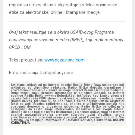
regulativa u ovoj oblasti, ali postoje kodeksi novinarske
etike za elektronske, online i štampane medije.
Ovaj tekst realizuje se u okviru USAID-ovog Programa
osnaživanja nezavisnih medija (IMEP), koji implementiraju
CPCD i OM.
Tekst preuzet sa:
www.nezavisne.com
Foto ilustracija: laptopstudy.com
Svi članci objavljeni na internet stranici Radija Brčko (www.radiobrcko.ba)
isključivo su vlasništvo redakcije. Radio Brčko dopušta ograničeno i
povremeno prenošenje članaka sa svoje internet stranice u drugim medijima.
Drugi mediji smiju prenijeti informacije iz pojedinih članaka sa Internet
stranice Radija Brčko (www.radiobrcko.ba) isključivo kao kratku vijest od
najviše četiri reda (300 slovnih znakova), uz obavezno navođenje izvora
(Radio Brčko), pri čemu su on-line izdanja dužna objaviti link na originalni
tekst na web stranicu radiobrcko.ba, ukoliko s uredništvom portala nije
postignut dogovor o drugačijim uslovima. Radio Brčko je odlučan u
nastojanju da zaštiti svoje intelektualno vlasništvo i rad svojih autora.
Ukoliko se bilo koji dio teksta ili informacija iz teksta objavljenog na internet
stranici www.radiobrcko.ba prenese suprotno ovim pravilima, protiv
prekršioca će biti pokrenut pravni postupak pred Osnovnim sudom Brčko
distrikta. Za detaljnije informacije o uslovima korištenja kliknite na
USLOVI
KORIŠTENJA.