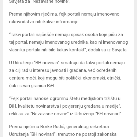
Savjeta za “Nezavisne novine”.
Prema njihovim riječima, fejk portali nemaju imenovano
rukovodstvo niti ikakve informacije.
“Takvi portali najčešće nemaju spisak osoba koje pišu za
taj portal, nemaju imenovanog urednika, kao ni imenovanog
vlasnika portala niti bilo kakav kontakt”, dodali su iz Savjeta.
U Udruženju “BH novinari” smatraju da takvi portali nemaju
za cilj rad u interesu javnosti i građana, već određenih
centara moći, koji mogu biti politički, ekonomski, etnički,
čak i izvan granica BiH.
“Fejk portali nanose ogromnu štetu medijskom tržištu u
BiH, kvalitetu novinarstva i povjerenju građana u medije”,
rekli su za “Nezavisne novine” iz Udruženja “BH novinari”.
Prema riječima Borke Rudić, generalnog sekretara
Udruženja “BH novinari”, trenutno ne postoji zakonska