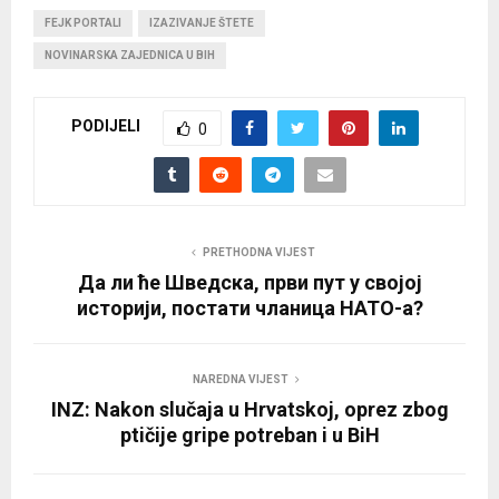
FEJK PORTALI
IZAZIVANJE ŠTETE
NOVINARSKA ZAJEDNICA U BIH
PODIJELI
0
PRETHODNA VIJEST
Да ли ће Шведска, први пут у својој
историји, постати чланица НАТО-а?
NAREDNA VIJEST
INZ: Nakon slučaja u Hrvatskoj, oprez zbog
ptičije gripe potreban i u BiH