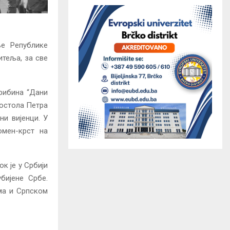
е Републике
итеља, за све
рибина “Дани
постола Петра
ни вијенци. У
омен-крст на
к је у Србији
бијене Србе.
ама и Српском