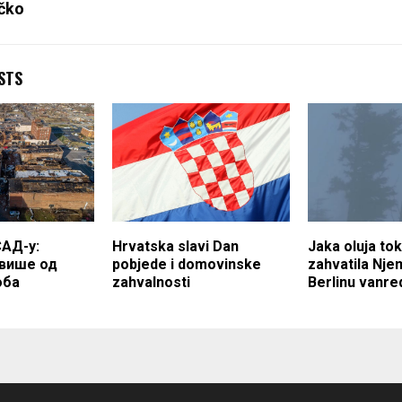
čko
STS
САД-у:
Hrvatska slavi Dan
Jaka oluja to
више од
pobjede i domovinske
zahvatila Nje
оба
zahvalnosti
Berlinu vanre