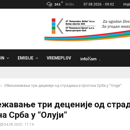
C
Brčko
07.08.2026. - 09:02
Imp
24.5
IN
EMISIJE
VREMEPLOV
˼
Обиљежавање три деценије од страдања и прогона Срба у “Олуји”
жавање три деценије од стра
а Срба у “Олуји”
04.08.2025 - 11:14