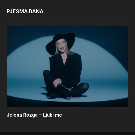
PJESMA DANA
Jelena Rozga – Ljubi me