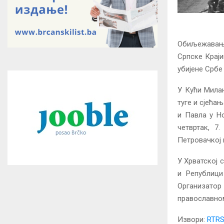
Обиљежавањ
Српске Краји
убијене Србе 
У Кући Мила
туге и сјећа
и Павла у Но
четвртак, 7
Петровачкој 
У Хрватској 
и Републици
Организатор 
православно
Извори:
RTR