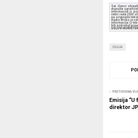
Svi članci objavl
dopušta ograničen
informacije iz po
četiri reda (300 
na originalni tek
Radio Brčko je odl
informacija iz te
biti pokrenut pra
USLOVI KORIŠTE
OLUJA
PO
PRETHODNA VIJ
Emisija “U 
direktor J