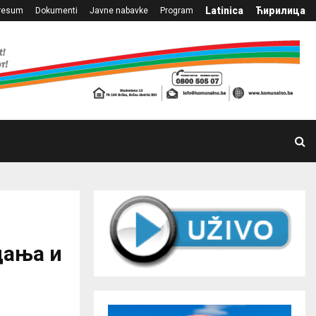
Latinica
Ћирилица
resum
Dokumenti
Javne nabavke
Program
дања и