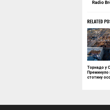
Radio Br
RELATED PO
Торнадо у 
Преминуло 
стотину ос