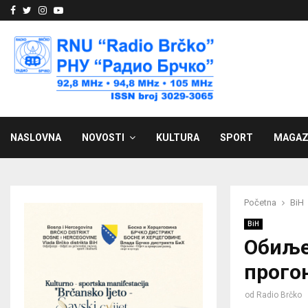
Facebook
Twitter
Instagram
Youtube
NASLOVNA
NOVOSTI
KULTURA
SPORT
MAGAZ
Početna
BiH
BiH
Обиље
прогон
od
Radio Brčko