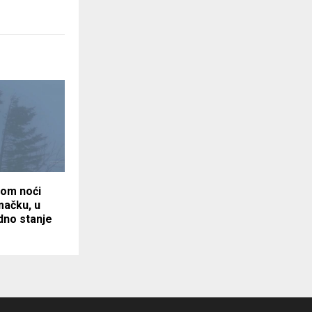
kom noći
mačku, u
dno stanje