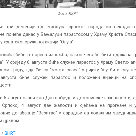
Фото: БХРТ
е три деценије од егзодуса српског народа из некадашњ
не почеће данас у Бањалуци парастосом у Храму Христа Спас
у хрватској оружаној акцији “Олуја”.
новића биће отворена изложба, након чега ће бити одржана т
ња”. У сриједу 6. августа биће служен парастос у Храму Светих а
вом Граду, гдје ће са “моста спаса” у ријеку Уну бити спуште
. августа биће служен парастос и положени вијенци на сп
цести.
се 5. август слави као Дан побједе и домовинске захвалности, до
 Српској 4. август дан жалости и сјећања на прогнане и у
ових догађаја је “Веритас” у сарадњи са локалним заједниц
м црквом.
S
/
BHRT