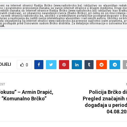
jeni na internet stranici Radija Brčko (www.radiobrcko.ba) isključivo su vlasništvo reda
o i povremeno prenošenje članaka sa svoje internet stranice u drugim medijima. Drugi medi
jedinih članaka sa Internet stranice Radija Brčko (www.radiobrcko.ba) isključivo kao kratku
slovnih znakova), uz obavezno navođenje izvora (Radio Brčko), pri čemu su on-line izdanja d
st na web stranicu radiobrcko.ba, ukoliko s uredništvom portala nije postignut dogovor o dr
učan u nastojanju da zaštiti svoje intelektualno vlasništvo i rad svojih autora. Ukoliko se bilo 
ksta objavljenog na internet stranici www.radiobrcko.ba prenese suprotno ovim pravilima, pr
vni postupak pred Osnovnim sudom Brčko distrikta. Za detaljnije informacije o uslovima kori
NJA.
DIJELI
0
EST
fokusu” – Armin Drapić,
Policija Brčko di
P “Komunalno Brčko”
Pregled značajnih 
događaja u period
04.08.2