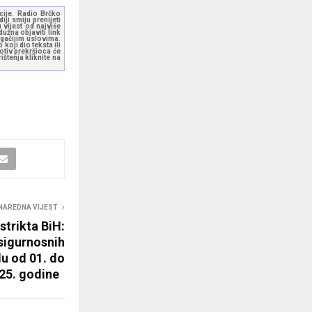
kcije. Radio Brčko
ji smiju prenijeti
 vijest od najviše
užna objaviti link
ugačijim uslovima.
koji dio teksta ili
otiv prekršioca će
štenja kliknite na
NAREDNA VIJEST
strikta BiH:
sigurnosnih
u od 01. do
025. godine