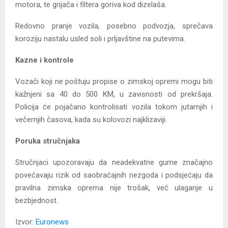
motora, te grijača i filtera goriva kod dizelaša.
Redovno pranje vozila, posebno podvozja, sprečava
koroziju nastalu usled soli i prljavštine na putevima.
Kazne i kontrole
Vozači koji ne poštuju propise o zimskoj opremi mogu biti
kažnjeni sa 40 do 500 KM, u zavisnosti od prekršaja.
Policija će pojačano kontrolisati vozila tokom jutarnjih i
večernjih časova, kada su kolovozi najklizaviji.
Poruka stručnjaka
Stručnjaci upozoravaju da neadekvatne gume značajno
povećavaju rizik od saobraćajnih nezgoda i podsjećaju da
pravilna zimska oprema nije trošak, već ulaganje u
bezbjednost.
Izvor:
Euronews