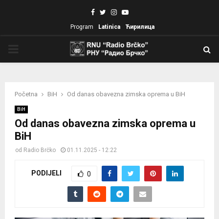
Facebook
Twitter
Instagram
Youtube
Program
Latinica
Ћирилица
PRIMARY
MENU
Početna
BiH
Od danas obavezna zimska oprema u BiH
BiH
Od danas obavezna zimska oprema u
BiH
od
Radio Brčko
01.11.2025 - 12:22
PODIJELI
0