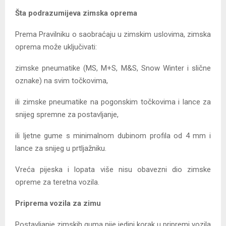
Šta podrazumijeva zimska oprema
Prema Pravilniku o saobraćaju u zimskim uslovima, zimska
oprema može uključivati:
zimske pneumatike (MS, M+S, M&S, Snow Winter i slične
oznake) na svim točkovima,
ili zimske pneumatike na pogonskim točkovima i lance za
snijeg spremne za postavljanje,
ili ljetne gume s minimalnom dubinom profila od 4 mm i
lance za snijeg u prtljažniku.
Vreća pijeska i lopata više nisu obavezni dio zimske
opreme za teretna vozila.
Priprema vozila za zimu
Postavljanje zimskih guma nije jedini korak u pripremi vozila