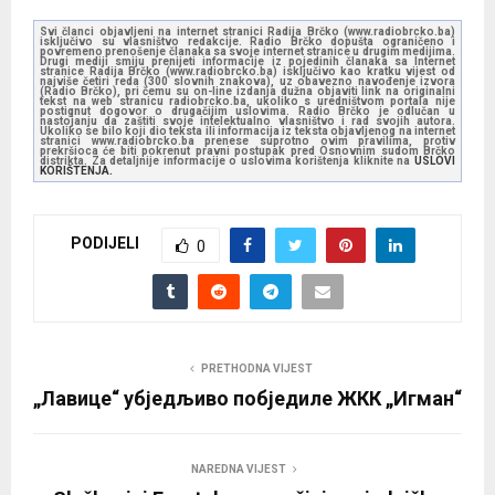
Svi članci objavljeni na internet stranici Radija Brčko (www.radiobrcko.ba)
isključivo su vlasništvo redakcije. Radio Brčko dopušta ograničeno i
povremeno prenošenje članaka sa svoje internet stranice u drugim medijima.
Drugi mediji smiju prenijeti informacije iz pojedinih članaka sa Internet
stranice Radija Brčko (www.radiobrcko.ba) isključivo kao kratku vijest od
najviše četiri reda (300 slovnih znakova), uz obavezno navođenje izvora
(Radio Brčko), pri čemu su on-line izdanja dužna objaviti link na originalni
tekst na web stranicu radiobrcko.ba, ukoliko s uredništvom portala nije
postignut dogovor o drugačijim uslovima. Radio Brčko je odlučan u
nastojanju da zaštiti svoje intelektualno vlasništvo i rad svojih autora.
Ukoliko se bilo koji dio teksta ili informacija iz teksta objavljenog na internet
stranici www.radiobrcko.ba prenese suprotno ovim pravilima, protiv
prekršioca će biti pokrenut pravni postupak pred Osnovnim sudom Brčko
distrikta. Za detaljnije informacije o uslovima korištenja kliknite na
USLOVI
KORIŠTENJA.
PODIJELI
0
PRETHODNA VIJEST
„Лавице“ убједљиво побједиле ЖКК „Игман“
NAREDNA VIJEST