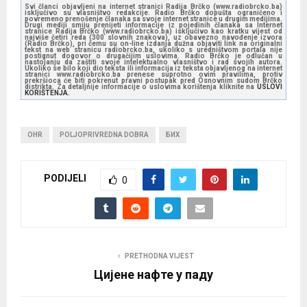
Svi članci objavljeni na internet stranici Radija Brčko (www.radiobrcko.ba)
isključivo su vlasništvo redakcije. Radio Brčko dopušta ograničeno i
povremeno prenošenje članaka sa svoje internet stranice u drugim medijima.
Drugi mediji smiju prenijeti informacije iz pojedinih članaka sa Internet
stranice Radija Brčko (www.radiobrcko.ba) isključivo kao kratku vijest od
najviše četiri reda (300 slovnih znakova), uz obavezno navođenje izvora
(Radio Brčko), pri čemu su on-line izdanja dužna objaviti link na originalni
tekst na web stranicu radiobrcko.ba, ukoliko s uredništvom portala nije
postignut dogovor o drugačijim uslovima. Radio Brčko je odlučan u
nastojanju da zaštiti svoje intelektualno vlasništvo i rad svojih autora.
Ukoliko se bilo koji dio teksta ili informacija iz teksta objavljenog na internet
stranici www.radiobrcko.ba prenese suprotno ovim pravilima, protiv
prekršioca će biti pokrenut pravni postupak pred Osnovnim sudom Brčko
distrikta. Za detaljnije informacije o uslovima korištenja kliknite na
USLOVI
KORIŠTENJA.
OHR
POLJOPRIVREDNA DOBRA
БИХ
PODIJELI
0
PRETHODNA VIJEST
Цијене нафте у паду