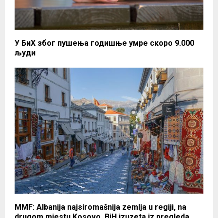
У БиХ због пушења годишње умре скоро 9.000
људи
MMF: Albanija najsiromašnija zemlja u regiji, na
drugom mjestu Kosovo, BiH izuzeta iz pregleda