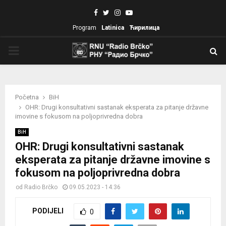
Facebook
Twitter
Instagram
Youtube
Program
Latinica
Ћирилица
PRIMARY
MENU
Početna
BiH
OHR: Drugi konsultativni sastanak eksperata za pitanje državne
imovine s fokusom na poljoprivredna dobra
BiH
OHR: Drugi konsultativni sastanak
eksperata za pitanje državne imovine s
fokusom na poljoprivredna dobra
od
Radio Brčko
09.05.2023 - 14:36
PODIJELI
0