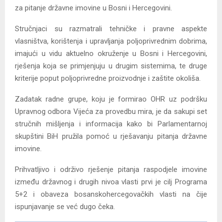
za pitanje državne imovine u Bosni i Hercegovini.
Stručnjaci su razmatrali tehničke i pravne aspekte
vlasništva, korištenja i upravljanja poljoprivrednim dobrima,
imajući u vidu aktuelno okruženje u Bosni i Hercegovini,
rješenja koja se primjenjuju u drugim sistemima, te druge
kriterije poput poljoprivredne proizvodnje i zaštite okoliša.
Zadatak radne grupe, koju je formirao OHR uz podršku
Upravnog odbora Vijeća za provedbu mira, je da sakupi set
stručnih mišljenja i informacija kako bi Parlamentarnoj
skupštini BiH pružila pomoć u rješavanju pitanja državne
imovine.
Prihvatljivo i održivo rješenje pitanja raspodjele imovine
između državnog i drugih nivoa vlasti prvi je cilj Programa
5+2 i obaveza bosanskohercegovačkih vlasti na čije
ispunjavanje se već dugo čeka.