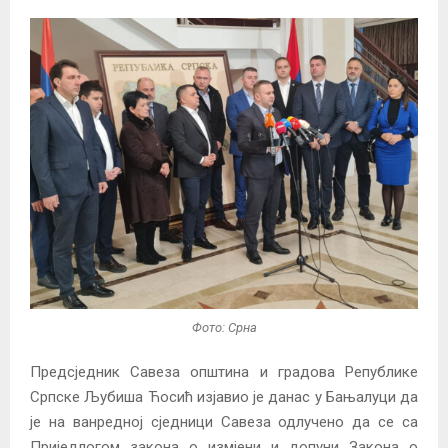
Фото: Срна
Предсједник Савеза општина и градова Републике
Српске Љубиша Ћосић изјавио је данас у Бањалуци да
је на ванредној сједници Савеза одлучено да се са
Приједлогом закона о измјени и допуни Закона о