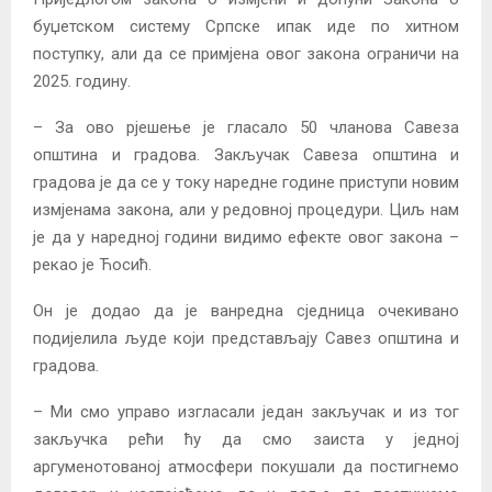
буџетском систему Српске ипак иде по хитном
поступку, али да се примјена овог закона ограничи на
2025. годину.
– За ово рјешење је гласало 50 чланова Савеза
општина и градова. Закључак Савеза општина и
градова је да се у току наредне године приступи новим
измјенама закона, али у редовној процедури. Циљ нам
је да у наредној години видимо ефекте овог закона –
рекао је Ћосић.
Он је додао да је ванредна сједница очекивано
подијелила људе који представљају Савез општина и
градова.
– Ми смо управо изгласали један закључак и из тог
закључка рећи ћу да смо заиста у једној
аргуменотованој атмосфери покушали да постигнемо