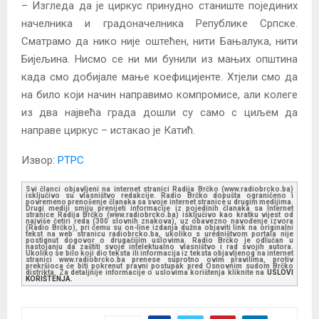
– Изгледа да је циркус принудно станиште појединих
начелника и градоначелника Републике Српске.
Сматрамо да нико није оштећен, нити Бањалука, нити
Бијељина. Нисмо се ни ми бунили из мањих општина
када смо добијале мање коефицијенте. Хтјели смо да
на било који начин направимо компромисе, али колеге
из два највећа града дошли су само с циљем да
направе циркус – истакао је Катић.
Извор:
РТРС
Svi članci objavljeni na internet stranici Radija Brčko (www.radiobrcko.ba)
isključivo su vlasništvo redakcije. Radio Brčko dopušta ograničeno i
povremeno prenošenje članaka sa svoje internet stranice u drugim medijima.
Drugi mediji smiju prenijeti informacije iz pojedinih članaka sa Internet
stranice Radija Brčko (www.radiobrcko.ba) isključivo kao kratku vijest od
najviše četiri reda (300 slovnih znakova), uz obavezno navođenje izvora
(Radio Brčko), pri čemu su on-line izdanja dužna objaviti link na originalni
tekst na web stranicu radiobrcko.ba, ukoliko s uredništvom portala nije
postignut dogovor o drugačijim uslovima. Radio Brčko je odlučan u
nastojanju da zaštiti svoje intelektualno vlasništvo i rad svojih autora.
Ukoliko se bilo koji dio teksta ili informacija iz teksta objavljenog na internet
stranici www.radiobrcko.ba prenese suprotno ovim pravilima, protiv
prekršioca će biti pokrenut pravni postupak pred Osnovnim sudom Brčko
distrikta. Za detaljnije informacije o uslovima korištenja kliknite na
USLOVI
KORIŠTENJA.