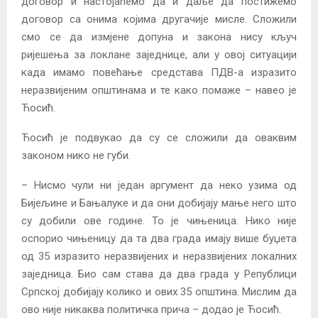
договор и настојаћемо да и даље да постижемо
договор са онима којима другачије мисле. Сложили
смо се да измјене допуна и закона нису кључ
ријешења за локлане заједнице, али у овој ситуацији
када имамо повећање средстава ПДВ-а изразито
неразвијеним општинама и те како помаже – навео је
Ћосић.
Ћосић је подвукао да су се сложили да оваквим
законом нико не губи.
– Нисмо чули ни један аргумент да неко узима од
Бијељине и Бањалуке и да они добијају мање него што
су добили ове године. То је чињеница. Нико није
оспорио чињеницу да та два града имају више буџета
од 35 изразито неразвијених и неразвијених локалних
заједница. Био сам става да два града у Републици
Српској добијају колико и ових 35 општина. Мислим да
ово није никаква политичка прича – додао је Ћосић.