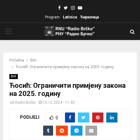
Facebook
Twitter
Instagram
Youtube
Program
Latinica
Ћирилица
PRIMARY
MENU
Početna
BiH
Ћосић: Ограничити примјену закона на 2025. годину
BiH
Ћосић: Ограничити примјену закона
на 2025. годину
od
Radio Brčko
10.12.2024 - 11:43
PODIJELI
0