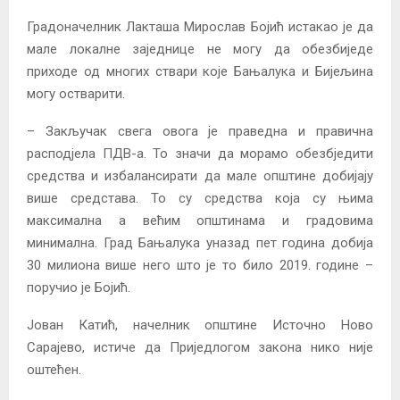
Градоначелник Лакташа Мирослав Бојић истакао је да
мале локалне заједнице не могу да обезбиједе
приходе од многих ствари које Бањалука и Бијељина
могу остварити.
– Закључак свега овога је праведна и правична
расподјела ПДВ-а. То значи да морамо обезбједити
средства и избалансирати да мале општине добијају
више средстава. То су средства која су њима
максимална а већим општинама и градовима
минимална. Град Бањалука уназад пет година добија
30 милиона више него што је то било 2019. године –
поручио је Бојић.
Јован Катић, начелник општине Источно Ново
Сарајево, истиче да Приједлогом закона нико није
оштећен.