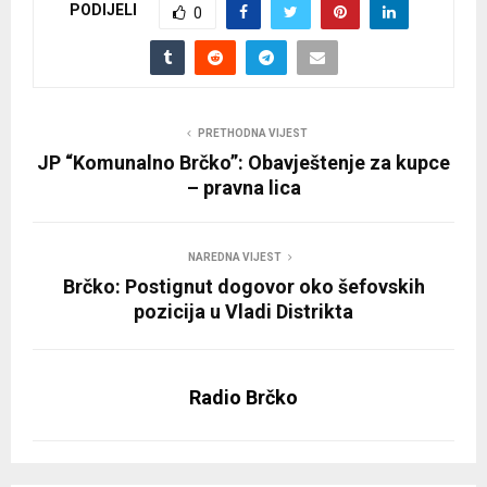
PODIJELI
0
PRETHODNA VIJEST
JP “Komunalno Brčko”: Obavještenje za kupce
– pravna lica
NAREDNA VIJEST
Brčko: Postignut dogovor oko šefovskih
pozicija u Vladi Distrikta
Radio Brčko