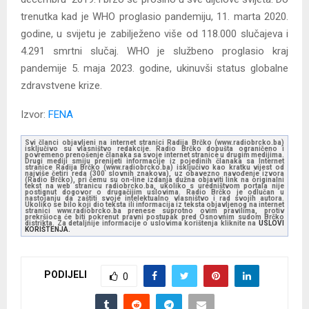
trenutka kad je WHO proglasio pandemiju, 11. marta 2020.
godine, u svijetu je zabilježeno više od 118.000 slučajeva i
4.291 smrtni slučaj. WHO je službeno proglasio kraj
pandemije 5. maja 2023. godine, ukinuvši status globalne
zdravstvene krize.
Izvor:
FENA
Svi članci objavljeni na internet stranici Radija Brčko (www.radiobrcko.ba)
isključivo su vlasništvo redakcije. Radio Brčko dopušta ograničeno i
povremeno prenošenje članaka sa svoje internet stranice u drugim medijima.
Drugi mediji smiju prenijeti informacije iz pojedinih članaka sa Internet
stranice Radija Brčko (www.radiobrcko.ba) isključivo kao kratku vijest od
najviše četiri reda (300 slovnih znakova), uz obavezno navođenje izvora
(Radio Brčko), pri čemu su on-line izdanja dužna objaviti link na originalni
tekst na web stranicu radiobrcko.ba, ukoliko s uredništvom portala nije
postignut dogovor o drugačijim uslovima. Radio Brčko je odlučan u
nastojanju da zaštiti svoje intelektualno vlasništvo i rad svojih autora.
Ukoliko se bilo koji dio teksta ili informacija iz teksta objavljenog na internet
stranici www.radiobrcko.ba prenese suprotno ovim pravilima, protiv
prekršioca će biti pokrenut pravni postupak pred Osnovnim sudom Brčko
distrikta. Za detaljnije informacije o uslovima korištenja kliknite na
USLOVI
KORIŠTENJA.
PODIJELI
0