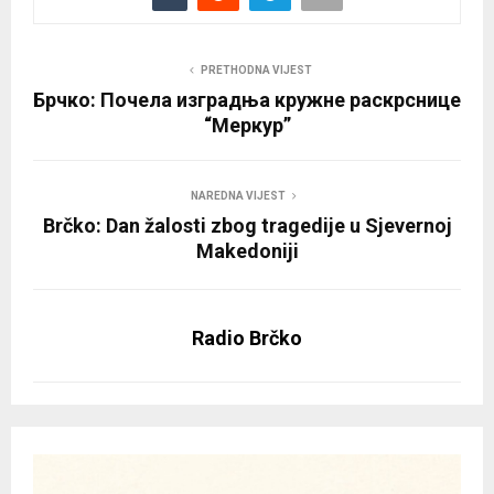
PRETHODNA VIJEST
Брчко: Почела изградња кружне раскрснице
“Меркур”
NAREDNA VIJEST
Brčko: Dan žalosti zbog tragedije u Sjevernoj
Makedoniji
Radio Brčko