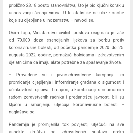
približno 28,18 posto stanovništva, što je bio ključni korak u
usporavanju širenja virusa. U te statistike ne ulaze osobe
koje su cijepljene u inozemstvu – navodi se.
Osim toga, Ministarstvo civilnih poslova osiguralo je više
od 70.000 doza esencijalnih lijekova za borbu protiv
koronavirusne bolesti, od početka pandemije 2020. do 25.
augusta 2022. godine, pomažući bolnicama i zdravstvenim
djelatnicima da imaju alate potrebne za spašavanje života.
– Provedene su i javnozdravstvene kampanje za
promicanje cijepljenja i informiranje građana o sigurnosti i
učinkovitosti cjepiva. Ti napori, u kombinaciji s neumornim
radom zdravstvenih radnika i predanošću javnosti, bili su
ključni u smanjenju utjecaja koronavirusne bolesti –
naglašava se.
Pandemija je promijenila tok povijesti, utječući na sve
aspekte društva od zdravstvenih sustava preko