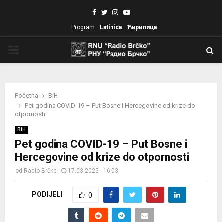
Facebook
Twitter
Instagram
Youtube
Program
Latinica
Ћирилица
PRIMARY
MENU
Početna
BiH
Pet godina COVID-19 – Put Bosne i Hercegovine od krize do
otpornosti
BiH
Pet godina COVID-19 – Put Bosne i
Hercegovine od krize do otpornosti
od
Radio Brčko
17.03.2025 - 16:03
PODIJELI
0