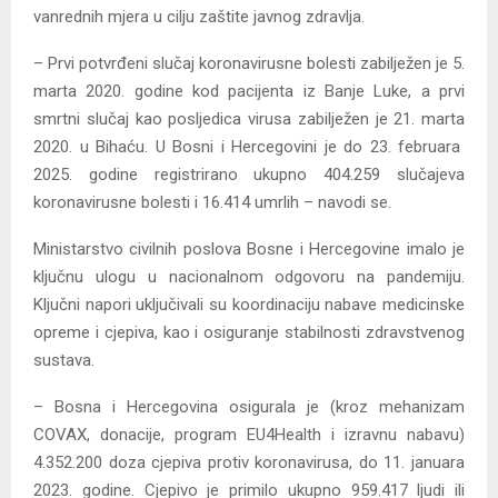
vanrednih mjera u cilju zaštite javnog zdravlja.
– Prvi potvrđeni slučaj koronavirusne bolesti zabilježen je 5.
marta 2020. godine kod pacijenta iz Banje Luke, a prvi
smrtni slučaj kao posljedica virusa zabilježen je 21. marta
2020. u Bihaću. U Bosni i Hercegovini je do 23. februara
2025. godine registrirano ukupno 404.259 slučajeva
koronavirusne bolesti i 16.414 umrlih – navodi se.
Ministarstvo civilnih poslova Bosne i Hercegovine imalo je
ključnu ulogu u nacionalnom odgovoru na pandemiju.
Ključni napori uključivali su koordinaciju nabave medicinske
opreme i cjepiva, kao i osiguranje stabilnosti zdravstvenog
sustava.
– Bosna i Hercegovina osigurala je (kroz mehanizam
COVAX, donacije, program EU4Health i izravnu nabavu)
4.352.200 doza cjepiva protiv koronavirusa, do 11. januara
2023. godine. Cjepivo je primilo ukupno 959.417 ljudi ili