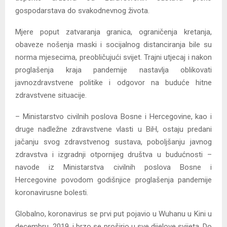
gospodarstava do svakodnevnog života.
Mjere poput zatvaranja granica, ograničenja kretanja,
obaveze nošenja maski i socijalnog distanciranja bile su
norma mjesecima, preobličujući svijet. Trajni utjecaj i nakon
proglašenja kraja pandemije nastavlja oblikovati
javnozdravstvene politike i odgovor na buduće hitne
zdravstvene situacije.
– Ministarstvo civilnih poslova Bosne i Hercegovine, kao i
druge nadležne zdravstvene vlasti u BiH, ostaju predani
jačanju svog zdravstvenog sustava, poboljšanju javnog
zdravstva i izgradnji otpornijeg društva u budućnosti –
navode iz Ministarstva civilnih poslova Bosne i
Hercegovine povodom godišnjice proglašenja pandemije
koronavirusne bolesti.
Globalno, koronavirus se prvi put pojavio u Wuhanu u Kini u
decembru 2019. i brzo se proširio u sve dijelove svijeta. Do