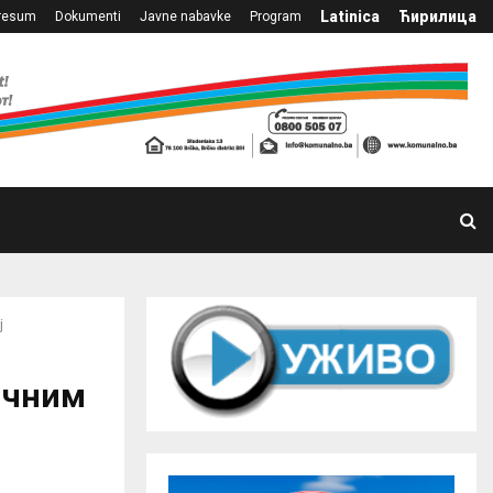
Latinica
Ћирилица
resum
Dokumenti
Javne nabavke
Program
ј
ничним