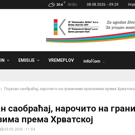
C
Brčko
08.08.2026. - 09:29
Imp
20.6
IN
EMISIJE
VREMEPLOV
˼
Појачан саобраћај, нарочито на граничним прелазима према Хрватско
н саобраћај, нарочито на гра
зима према Хрватској
03.05.2026 - 11:04