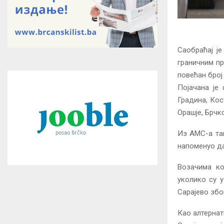
Саобраћај је
граничним пр
повећан број
Појачана је
Градина, Кос
Орашје, Брчк
Из АМС-а так
напоменуо да
Возачима ко
уколико су у
Сарајево због
Као алтернат