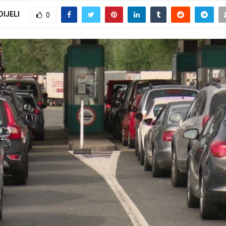
DIJELI
0