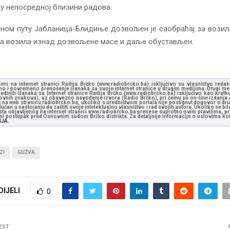
у непосредној близини радова.
ном путу Јабланица-Блидиње дозвољен је саобраћај за возил
 за возила изнад дозвољене масе и даље обустављен.
jeni na internet stranici Radija Brčko (www.radiobrcko.ba) isključivo su vlasništvo reda
o i povremeno prenošenje članaka sa svoje internet stranice u drugim medijima. Drugi medi
jedinih članaka sa Internet stranice Radija Brčko (www.radiobrcko.ba) isključivo kao kratku
slovnih znakova), uz obavezno navođenje izvora (Radio Brčko), pri čemu su on-line izdanja d
st na web stranicu radiobrcko.ba, ukoliko s uredništvom portala nije postignut dogovor o dr
učan u nastojanju da zaštiti svoje intelektualno vlasništvo i rad svojih autora. Ukoliko se bilo 
ksta objavljenog na internet stranici www.radiobrcko.ba prenese suprotno ovim pravilima, pr
vni postupak pred Osnovnim sudom Brčko distrikta. Za detaljnije informacije o uslovima kori
NJA.
ZI
GUŽVA
DIJELI
0
EST