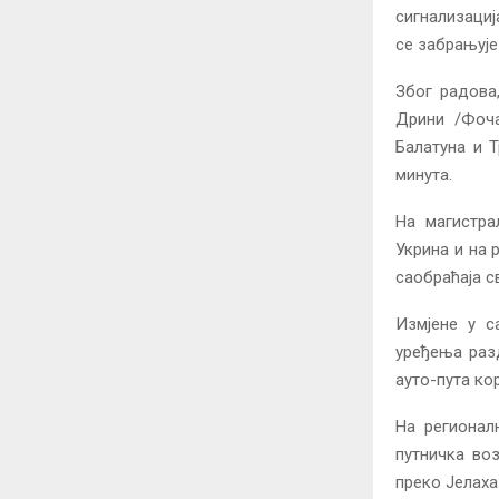
сигнализациј
се забрањује
Због радова
Дрини /Фоча
Балатуна и 
минута.
На магистра
Укрина и на 
саобраћаја с
Измјене у с
уређења разд
ауто-пута ко
На регионал
путничка воз
преко Јелаха