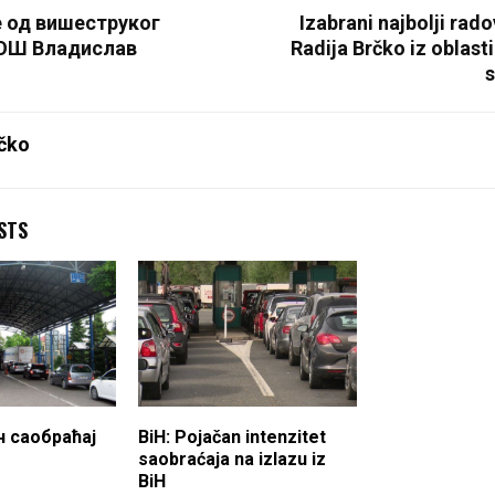
е од вишеструког
Izabrani najbolji rad
 ОШ Владислав
Radija Brčko iz oblast
s
čko
STS
н саобраћај
BiH: Pojačan intenzitet
saobraćaja na izlazu iz
BiH