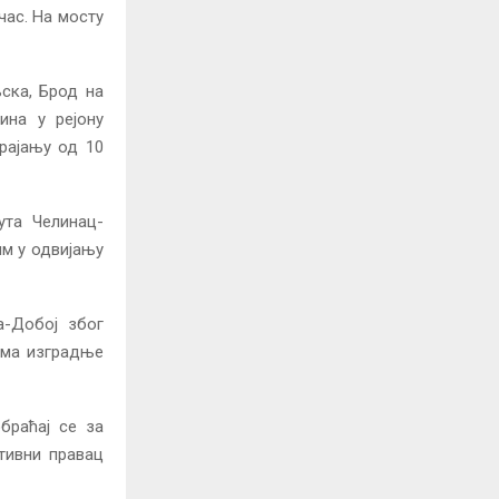
час. На мосту
ска, Брод на
ина у рејону
рајању од 10
ута Челинац-
им у одвијању
а-Добој због
тима изградње
браћај се за
ативни правац