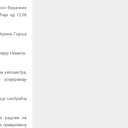
ско-бушачких
аја од 12.00
Укрина-Горња
смјер Немила-
ри километра,
 усмјеравају
ица саобраћај
се радови на
на привремену