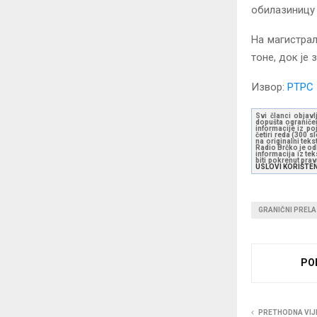
обилазиницу 
На магистрал
тоне, док је
Извор:
РТРС
Svi članci objavl
dopušta ograničen
informacije iz po
četiri reda (300 
na originalni tek
Radio Brčko je odl
informacija iz te
biti pokrenut pra
USLOVI KORIŠTE
GRANIČNI PRELA
PO
PRETHODNA VIJ