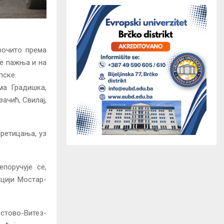
арочито према
ће пажња и на
пске.
ма Градишка,
ачић, Свилај,
претицања, уз
поручује се,
ацији Мостар-
остово-Витез-