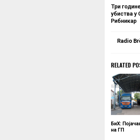
Три годин
убиства у
Рибникар
Radio Br
RELATED PO
БиХ: Појача
на ГП