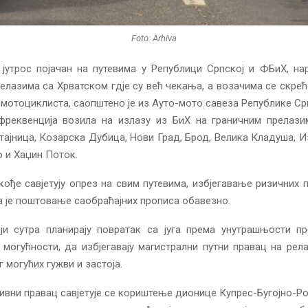
Foto: Arhiva
 јутрос појачан на путевима у Републици Српској и ФБиХ, н
елазима са Хрватском гдје су већ чекања, а возачима се скре
 мотоциклиста, саопштено је из Ауто-мото савеза Републике Ср
 фреквенција возила на излазу из БиХ на граничним прелази
тајница, Козарска Дубица, Нови Град, Брод, Велика Кладуша, Из
о и Хаџин Поток.
ође савјетују опрез на свим путевима, избјегавање ризичних 
 је поштовање саобраћајних прописа обавезно.
ји сутра планирају повратак са југа према унутрашњости пре
 могућности, да избјегавају магистрални путни правац на рел
 могућих гужви и застоја.
ивни правац савјетује се кориштење дионице Купрес-Бугојно-Р