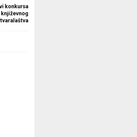
ovi konkursa
i književnog
tvaralaštva