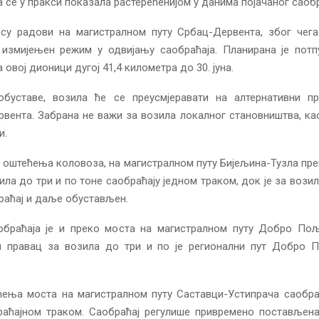
ја се у пракси показала растерећенијом у данима појачаног саобр
су радови на магистралном путу Србац-Дервента, због чега
 измијењен режим у одвијању саобраћаја. Планирана је потп
 овој дионици дугој 41,4 километра до 30. јуна.
обуставе, возила ће се преусмјеравати на алтернативни п
ента. Забрана не важи за возила локалног становништва, ка
и.
 оштећења коловоза, на магистралном путу Бијељина-Тузла пр
ила до три и по тоне саобраћају једном траком, док је за возил
раћај и даље обустављен.
обраћаја је и преко моста на магистралном путу Добро По
и правац за возила до три и по је регионални пут Добро 
ења моста на магистралном путу Саставци-Устипрача саобраћ
раћајном траком. Саобраћај регулише привремено постављена