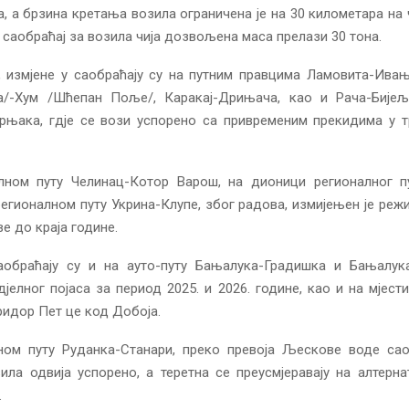
а, а брзина кретања возила ограничена је на 30 километара на 
 саобраћај за возила чија дозвољена маса прелази 30 тона.
, измјене у саобраћају су на путним правцима Ламовита-Ивањ
/-Хум /Шћепан Поље/, Каракај-Дрињача, као и Рача-Бијељ
Трњака, гдје се вози успорено са привременим прекидима у т
лном путу Челинац-Котор Варош, на дионици регионалног п
регионалном путу Укрина-Клупе, због радова, измијењен је реж
ве до краја године.
аобраћају су и на ауто-путу Бањалука-Градишка и Бањалук
јелног појаса за период 2025. и 2026. године, као и на мјес
ридор Пет це код Добоја.
ном путу Руданка-Станари, преко превоја Љескове воде сао
ила одвија успорено, а теретна се преусмјеравају на алтерн
.