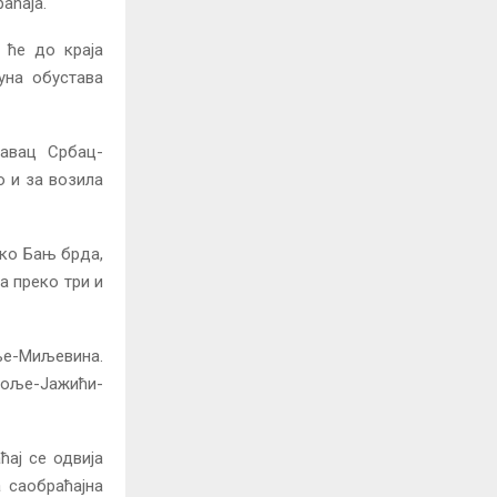
аћаја.
 ће до краја
уна обустава
равац Србац-
о и за возила
еко Бањ брда,
а преко три и
ље-Миљевина.
Поље-Јажићи-
ај се одвија
 саобраћајна