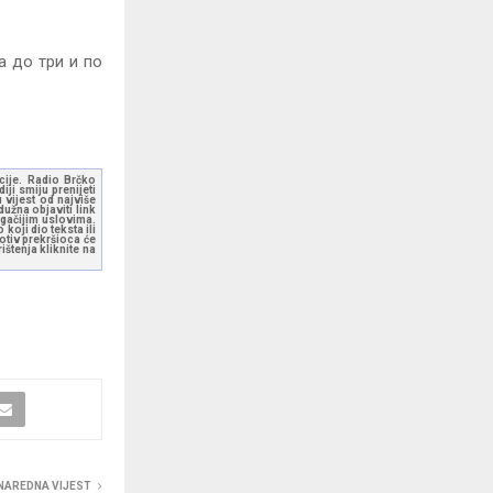
а до три и по
kcije. Radio Brčko
ji smiju prenijeti
 vijest od najviše
užna objaviti link
ugačijim uslovima.
koji dio teksta ili
otiv prekršioca će
štenja kliknite na
NAREDNA VIJEST