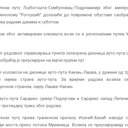
лном путу Љубогошта-Сумбуловац-Подроманија због минер
менолому “Рогоушић” долазиће до повремене обуставе саобраћ
ова радним данима и суботом.
ом због активираних клизишта вози се и регионалним путем 
ог редовног сервисирања тунела затворена дионица ауто-пута 
обраћај је преусмјерен на магистрални пут.
е коловоза на дионици ауто-пута Какањ-Лашва, у дужини од т
е лијева страна ауто-пута. За вријеме радова возила се
десном страном, смјер Лашва-Какањ.
уто-пута Сарајево сјевер-Подлугови и Сарајево запад-Лепен
у претицајну траку због радова.
лном путу према граничном прелазу Изачић-Бихаћ изводе 
ји моста преко потока Мрижница. Возила се преусмјеравају 