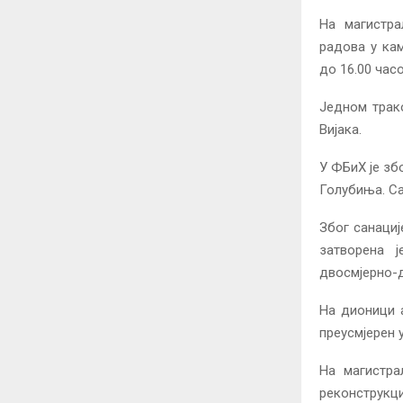
На магистра
радова у ка
до 16.00 час
Једном трак
Вијака.
У ФБиХ је зб
Голубиња. Са
Због санациј
затворена ј
двосмјерно-
На дионици а
преусмјерен 
На магистра
реконструкци