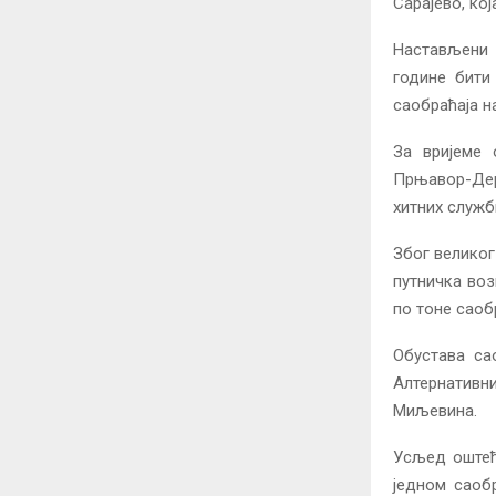
Сарајево, ко
Настављени 
године бити
саобраћаја на
За вријеме 
Прњавор-Дерв
хитних служб
Због великог
путничка воз
по тоне саоб
Обустава са
Алтернативн
Миљевина.
Усљед оштећ
једном саоб