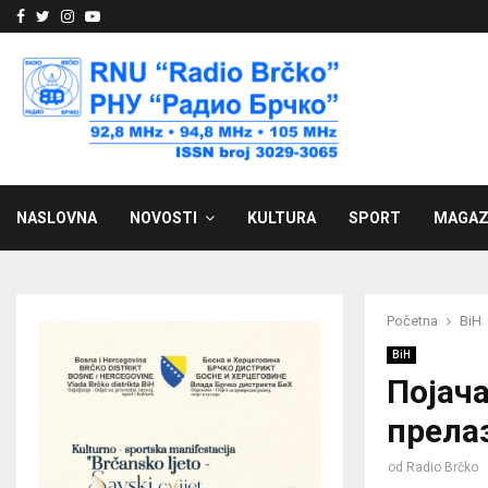
Facebook
Twitter
Instagram
Youtube
NASLOVNA
NOVOSTI
KULTURA
SPORT
MAGAZ
Početna
BiH
BiH
Појача
прела
od
Radio Brčko