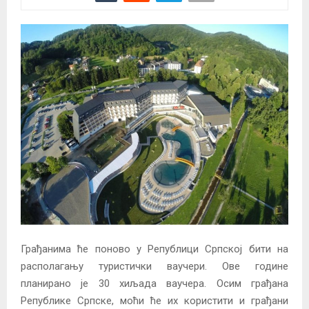
Грађанима ће поново у Републици Српској бити на
располагању туристички ваучери. Ове године
планирано је 30 хиљада ваучера. Осим грађана
Републике Српске, моћи ће их користити и грађани