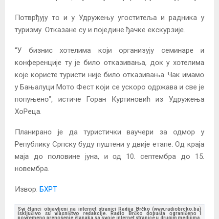
Потврђују то и у Удружењу угоститеља и радника у
туризму. Отказане су и поједине ђачке екскурзије.
“У бизнис хотелима који организују семинаре и
конференције ту је било отказивања, док у хотелима
које користе туристи није било отказивања. Чак имамо
у Бањалуци Мото Фест који се ускоро одржава и све је
попуњено”, истиче Горан Куртиновић из Удружења
ХоРеца.
Планирано је да туристички ваучери за одмор у
Републику Српску буду пуштени у двије етапе. Од краја
маја до половине јуна, и од 10. септембра до 15.
новембра.
Извор:
БХРТ
Svi članci objavljeni na internet stranici Radija Brčko (www.radiobrcko.ba)
isključivo su vlasništvo redakcije. Radio Brčko dopušta ograničeno i
povremeno prenošenje članaka sa svoje internet stranice u drugim medijima.