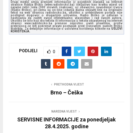
Drugi mediji smiju prenijeti informacije iz pojedinih članaka sa Internet
stranice Radija Brčko (www.radiobrcko.ba) isključivo kao kratku vijest od
najviše četiri reda (300 slovnih znakova), uz obavezno navođenje izvora
(Radio Brčko), pri čemu su on-line izdanja dužna objaviti link na originalni
tekst na web stranicu radiobrcko.ba, ukoliko s uredništvom portala nije
postignut dogovor o drugačijim uslovima. Radio Brčko je odlučan u
nastojanju da zaštiti svoje intelektualno vlasništvo i rad svojih autora.
Ukoliko se bilo koji dio teksta ili informacija iz teksta objavljenog na internet
stranici www.radiobrcko.ba prenese suprotno ovim pravilima, protiv
prekršioca će biti pokrenut pravni postupak pred Osnovnim sudom Brčko
distrikta. Za detaljnije informacije o uslovima korištenja kliknite na
USLOVI
KORIŠTENJA.
PODIJELI
0
PRETHODNA VIJEST
Brno – Češka
NAREDNA VIJEST
SERVISNE INFORMACIJE za ponedjeljak
28.4.2025. godine