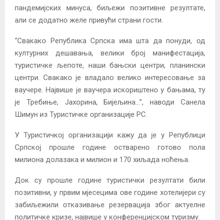
пандемијских минуса, биљежи позитивне резултате,
али се додатно желе привући страни гости.
“Свакако Република Српска има шта да понуди, од
културних дешавања, велики број манифестација,
туристичке љепоте, наши бањски центри, планински
центри. Свакако је владало велико интересовање за
ваучере. Највише је ваучера искориштено у бањама, ту
је Требиње, Јахорина, Бијељина…”, наводи Санела
Шимун из Туристичке организације РС.
У Туристичкој организацији кажу да је у Републици
Српској прошле године остварено готово пола
милиона долазака и милион и 170 хиљада ноћења.
Док су прошле године туристички резултати били
позитивни, у првим мјесецима ове године хотелијери су
забиљежили отказивање резервација због актуелне
политичке кризе, највише у конференцијском туризму.