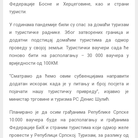
Федерације Босне и Херцеговине, као и страни
туристи.
У годинама пандемије били су спас за домаћи туризам
и туристичке раднике. Због затворених граница и
додатни подстицај домаћим туристима да одмор
проведу у својој земљи. Туристички ваучери сада ће
поново бити на располагању – 30 000 ваучера у
вриједности од 100КМ.
“Сматрамо да ћемо овим субвенцијама направити
додатан искорак када је у питању и број посјета и
појачати нашу туристичку привреду”, изјавио је
министар трговине и туризма РС Денис Шулић.
Планирано је да осим грађанима Републике Српске
10.000 ваучера буде на располагању и грађанима
Федерације БиХ и страним туристима који одмор желе
провести у Републици Српској. Туризам, за разлику од