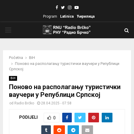
Facebook
Twitter
Instagram
Youtube
Program
Latinica
Ћирилица
PRIMARY
MENU
Početna
BiH
Поново на располагању туристички ваучери у Републици
Српској
BiH
Поново на располагању туристички
ваучери у Републици Српској
od
Radio Brčko
28.04.2025 - 07:58
PODIJELI
0