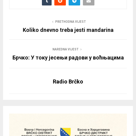
PRETHODNA VIJEST
Koliko dnevno treba jesti mandarina
NAREDNA VIJEST
Брчко: У току јесењи радови у воћњацима
Radio Brčko