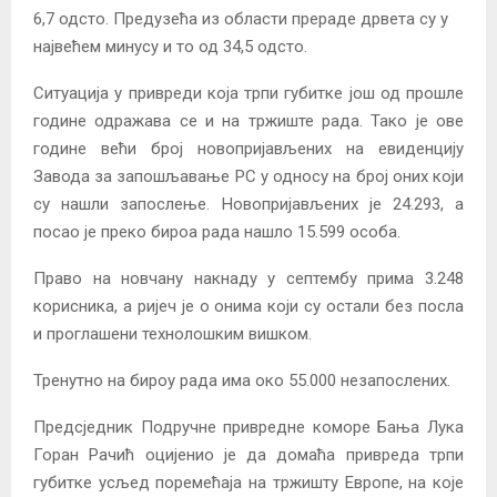
6,7 одсто. Предузећа из области прераде дрвета су у
највећем минусу и то од 34,5 одсто.
Ситуација у привреди која трпи губитке још од прошле
године одражава се и на тржиште рада. Тако је ове
године већи број новопријављених на евиденцију
Завода за запошљавање РС у односу на број оних који
су нашли запослење. Новопријављених је 24.293, а
посао је преко бироа рада нашло 15.599 особа.
Право на новчану накнаду у септембу прима 3.248
корисника, а ријеч је о онима који су остали без посла
и проглашени технолошким вишком.
Тренутно на бироу рада има око 55.000 незапослених.
Предсједник Подручне привредне коморе Бања Лука
Горан Рачић оцијенио је да домаћа привреда трпи
губитке усљед поремећаја на тржишту Европе, на које