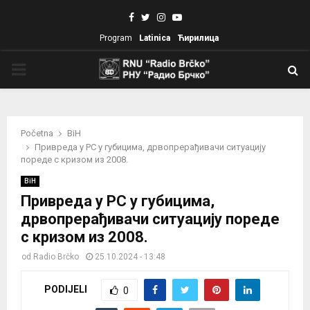
Facebook
Twitter
Instagram
Youtube
Program
Latinica
Ћирилица
PRIMARY
MENU
Početna
BiH
Привреда у РС у губицима, дрвопрерађивачи ситуацију
пореде с кризом из 2008.
BiH
Привреда у РС у губицима,
дрвопрерађивачи ситуацију пореде
с кризом из 2008.
od
Radio Brčko
25.10.2024 - 13:48
PODIJELI
0