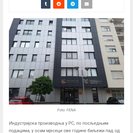
Foto: FENA
Индустријска производња у РС, по посљедњим
подацима, у осам мјесеци ове године биљежи пад од