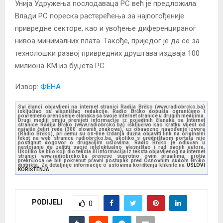
Унија Удружења послодаваца РС већ је предложила
Влади РС пореска растерећења за најпогођеније
привредне секторе, као и увођење диференцираног
нивоа минималних плата. Такође, приједог је да се за
технолошки развој привредних друштава издваја 100
милиона КМ из буџета РС.
Извор:
ФЕНА
Svi članci objavljeni na internet stranici Radija Brčko (www.radiobrcko.ba)
isključivo su vlasništvo redakcije. Radio Brčko dopušta ograničeno i
povremeno prenošenje članaka sa svoje internet stranice u drugim medijima.
Drugi mediji smiju prenijeti informacije iz pojedinih članaka sa Internet
stranice Radija Brčko (www.radiobrcko.ba) isključivo kao kratku vijest od
najviše četiri reda (300 slovnih znakova), uz obavezno navođenje izvora
(Radio Brčko), pri čemu su on-line izdanja dužna objaviti link na originalni
tekst na web stranicu radiobrcko.ba, ukoliko s uredništvom portala nije
postignut dogovor o drugačijim uslovima. Radio Brčko je odlučan u
nastojanju da zaštiti svoje intelektualno vlasništvo i rad svojih autora.
Ukoliko se bilo koji dio teksta ili informacija iz teksta objavljenog na internet
stranici www.radiobrcko.ba prenese suprotno ovim pravilima, protiv
prekršioca će biti pokrenut pravni postupak pred Osnovnim sudom Brčko
distrikta. Za detaljnije informacije o uslovima korištenja kliknite na
USLOVI
KORIŠTENJA.
PODIJELI
0