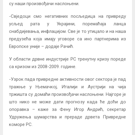
су наши произвођачи наслоњени.
-Свједоци смо негативних посљедица на привреду
усљед рата у Украјини, поремаћаја ланца
снабдијевања, инфлацијом. Све је то утицало и на наша
предузећа која имају уговоре са ино партнерима из
Европске уније – додаје Рачић.
У области дрвне индустрије РС тренутну кризу пореде
са кризом из 2008-2009. године.
-Узрок пада привредне активности овог сектора је пад
тражње у Њемачкој, Италији и Аустрији на чија
тржишта су домаћи произвођачи наслоњени. Најгоре је
што нико не може дати прогнозу када ће доћи до
опоравка – каже за Фену Игор Андрић, секретар
Удружења шумарства и прераде дрвета Привредне
коморе РС.