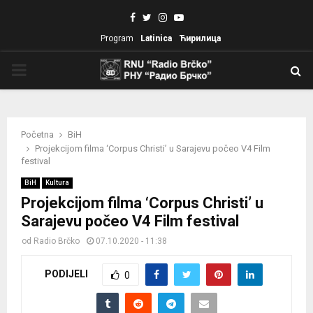
Facebook
Twitter
Instagram
Youtube
Program
Latinica
Ћирилица
PRIMARY
MENU
Početna
BiH
Projekcijom filma ‘Corpus Christi’ u Sarajevu počeo V4 Film
festival
BiH
Kultura
Projekcijom filma ‘Corpus Christi’ u
Sarajevu počeo V4 Film festival
od
Radio Brčko
07.10.2020 - 11:38
PODIJELI
0