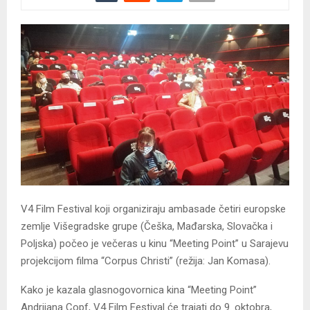
V4 Film Festival koji organiziraju ambasade četiri europske
zemlje Višegradske grupe (Češka, Mađarska, Slovačka i
Poljska) počeo je večeras u kinu “Meeting Point” u Sarajevu
projekcijom filma “Corpus Christi” (režija: Jan Komasa).
Kako je kazala glasnogovornica kina “Meeting Point”
Andrijana Copf, V4 Film Festival će trajati do 9. oktobra,