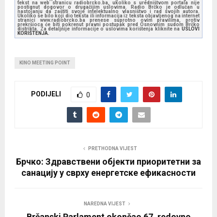
tekst na web stranicu radiobrcko.ba, ukoliko s uredništvom portala nije
postignut dogovor o drugačijim uslovima. Radio Brčko je odlučan u
nastojanju da zaštiti svoje intelektualno vlasništvo i rad svojih autora.
Ukoliko se bilo koji dio teksta ili informacija iz teksta objavljenog na internet
stranici www.radiobrcko.ba prenese suprotno ovim pravilima, protiv
prekršioca će biti pokrenut pravni postupak pred Osnovnim sudom Brčko
distrikta. Za detaljnije informacije o uslovima korištenja kliknite na
USLOVI
KORIŠTENJA.
KINO MEETING POINT
PODIJELI
0
PRETHODNA VIJEST
Брчко: Здравствени објекти приоритетни за
санацију у сврху енергетске ефикасности
NAREDNA VIJEST
Brčanski Parlament okončao 67. redovno