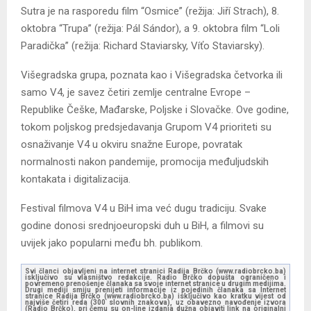
Sutra je na rasporedu film “Osmice” (režija: Jiří Strach), 8.
oktobra “Trupa” (režija: Pál Sándor), a 9. oktobra film “Loli
Paradička” (režija: Richard Staviarsky, Víťo Staviarsky).
Višegradska grupa, poznata kao i Višegradska četvorka ili
samo V4, je savez četiri zemlje centralne Evrope –
Republike Češke, Mađarske, Poljske i Slovačke. Ove godine,
tokom poljskog predsjedavanja Grupom V4 prioriteti su
osnaživanje V4 u okviru snažne Europe, povratak
normalnosti nakon pandemije, promocija međuljudskih
kontakata i digitalizacija.
Festival filmova V4 u BiH ima već dugu tradiciju. Svake
godine donosi srednjoeuropski duh u BiH, a filmovi su
uvijek jako popularni među bh. publikom.
Svi članci objavljeni na internet stranici Radija Brčko (www.radiobrcko.ba)
isključivo su vlasništvo redakcije. Radio Brčko dopušta ograničeno i
povremeno prenošenje članaka sa svoje internet stranice u drugim medijima.
Drugi mediji smiju prenijeti informacije iz pojedinih članaka sa Internet
stranice Radija Brčko (www.radiobrcko.ba) isključivo kao kratku vijest od
najviše četiri reda (300 slovnih znakova), uz obavezno navođenje izvora
(Radio Brčko), pri čemu su on-line izdanja dužna objaviti link na originalni