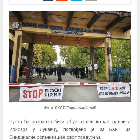
Фото: БХРТ/Ениса Алибалић
Сутра ће званично бити обустављен штрајк радника
Коксаре у Лукавцу, потврђено је за БХРТ из
Синдикалне организације овог предузећа.