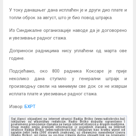
У току данашњег дана исплаћен је и други дио плате и
топли оброк за август, што је био повод штрајка.
Из Синдикалне организације наводе да је договорено
и увезивање радног стажа.
Доприноси радницима нису уплаћени од марта ове
године.
Подсјећамо, око 800 радника Коксаре је прије
неколико дана ступило у генерални штрајк и
производњу свели на минимум све док се не изврши
исплата плате и увезивање радног стажа.
Извор:
БХРТ
Svi članci objavljeni na internet stranici Radija Brčko (www.radiobrcko.ba)
isključivo su vlasništvo redakcije. Radio Brčko dopušta ograničeno i
povremeno prenošenje članaka sa svoje internet stranice u drugim medijima.
Drugi mediji smiju prenijeti informacije iz pojedinih članaka sa Internet
stranice Radija Brčko (www.radiobrcko.ba) isključivo kao kratku vijest od
najviše četiri reda (300 slovnih znakova), uz obavezno navođenje izvora
(Radio Brčko), pri čemu su on-line izdanja dužna objaviti link na originalni