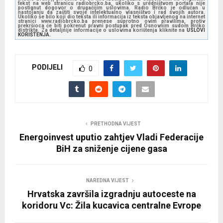
tekst na web stranicu radiobrcko.ba, ukoliko s uredništvom portala nije
postignut dogovor o drugačijim uslovima. Radio Brčko je odlučan u
nastojanju da zaštiti svoje intelektualno vlasništvo i rad svojih autora.
Ukoliko se bilo koji dio teksta ili informacija iz teksta objavljenog na internet
stranici www.radiobrcko.ba prenese suprotno ovim pravilima, protiv
prekršioca će biti pokrenut pravni postupak pred Osnovnim sudom Brčko
distrikta. Za detaljnije informacije o uslovima korištenja kliknite na
USLOVI
KORIŠTENJA.
PODIJELI
0
PRETHODNA VIJEST
Energoinvest uputio zahtjev Vladi Federacije
BiH za sniženje cijene gasa
NAREDNA VIJEST
Hrvatska završila izgradnju autoceste na
koridoru Vc: Žila kucavica centralne Evrope