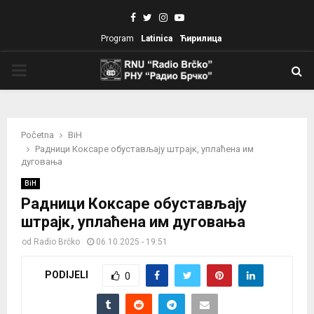
Facebook
Twitter
Instagram
Youtube
Program
Latinica
Ћирилица
PRIMARY
MENU
Početna
BiH
Радници Коксаре обустављају штрајк, уплаћена им
дуговања
BiH
Радници Коксаре обустављају
штрајк, уплаћена им дуговања
od
Radio Brčko
06.10.2025 - 19:51
PODIJELI
0