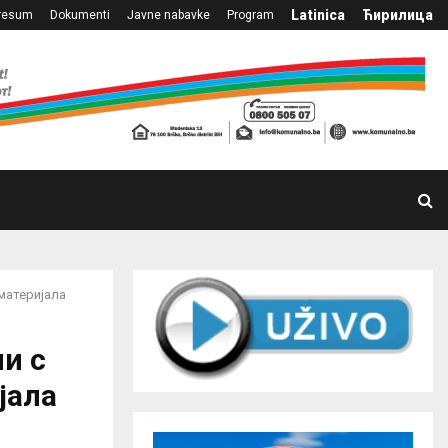
Latinica
Ћирилица
resum
Dokumenti
Javne nabavke
Program
материјала
и с
јала