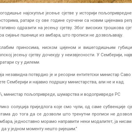
огодишње најскупље јесење сјетве у историји пољопривредн
сторима, ратари су ове године суочени са новим цијенама реп
гативно одразити на јесењу сјетву. Због високих трошкова сје
ра сијање пшенице из амбара, што прописи не дозвољавају.
слабим приносима, ниском цијеном и вишегодишњим губици
пској јесењу сјетву дочекују у неизвјесности. У Семберији, нај
ратари су у дилеми.
ија незавидна потврдио је и ресорни ентитетски министар Сав
ете Семберији и најавио подршку министарства, али не и кад.
 министар пољопривреде, шумарства и водопривреде РС
ико солуција приједлога које смо чули, од саме субвенције сј
атама до тога да се дозволи што тренутни прописи не дозвољ
мбара, једноставно морамо направити неки модалитет, ја ниса
 да у једном моменту нешто ријешим.”