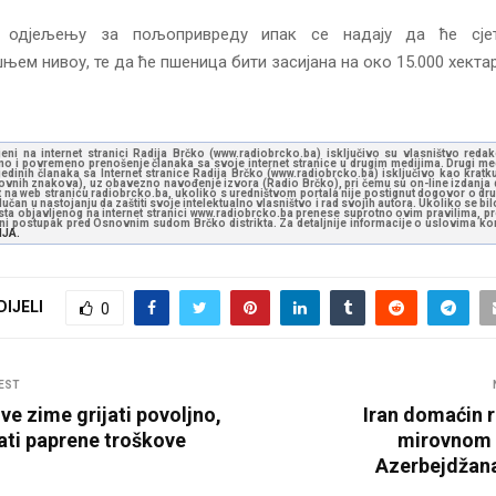
 одјељењу за пољопривреду ипак се надају да ће сје
ем нивоу, те да ће пшеница бити засијана на око 15.000 хектар
jeni na internet stranici Radija Brčko (www.radiobrcko.ba) isključivo su vlasništvo reda
o i povremeno prenošenje članaka sa svoje internet stranice u drugim medijima. Drugi medi
jedinih članaka sa Internet stranice Radija Brčko (www.radiobrcko.ba) isključivo kao kratku
slovnih znakova), uz obavezno navođenje izvora (Radio Brčko), pri čemu su on-line izdanja d
st na web stranicu radiobrcko.ba, ukoliko s uredništvom portala nije postignut dogovor o dr
učan u nastojanju da zaštiti svoje intelektualno vlasništvo i rad svojih autora. Ukoliko se bilo 
ksta objavljenog na internet stranici www.radiobrcko.ba prenese suprotno ovim pravilima, pr
vni postupak pred Osnovnim sudom Brčko distrikta. Za detaljnije informacije o uslovima kori
NJA.
DIJELI
0
EST
ve zime grijati povoljno,
Iran domaćin 
ati paprene troškove
mirovnom
Azerbejdžana