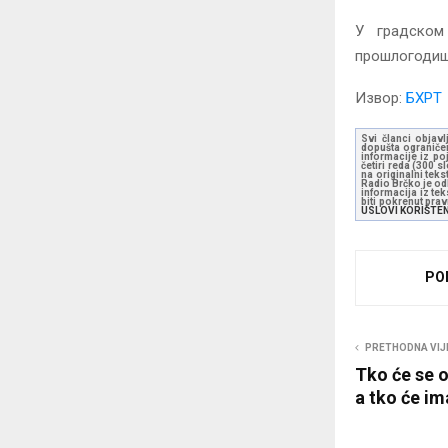
У градском
прошлогодишњ
Извор:
БХРТ
Svi članci objavl
dopušta ograničen
informacije iz po
četiri reda (300 
na originalni tek
Radio Brčko je odl
informacija iz te
biti pokrenut pra
USLOVI KORIŠTE
PO
PRETHODNA VIJ
Tko će se o
a tko će im