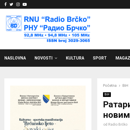
Facebook
Twitter
Instagram
Youtube
NASLOVNA
NOVOSTI
KULTURA
SPORT
MAGAZ
Početna
BiH
BiH
Ратари
новим
od
Radio Brčko