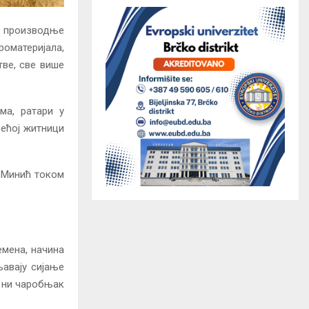
е производње
роматеријала,
тве, све више
ма, ратари у
већој житници
о Минић током
емена, начина
авају сијање
м ни чаробњак