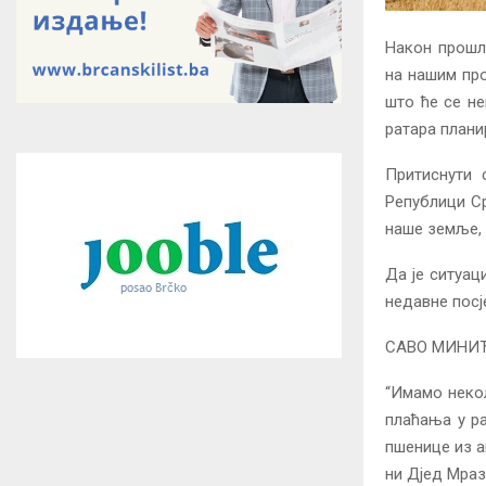
Након прошл
на нашим про
што ће се не
ратара плани
Притиснути 
Републици Ср
наше земље, 
Да је ситуац
недавне посј
САВО МИНИЋ,
“Имамо некол
плаћања у р
пшенице из а
ни Дјед Мраз