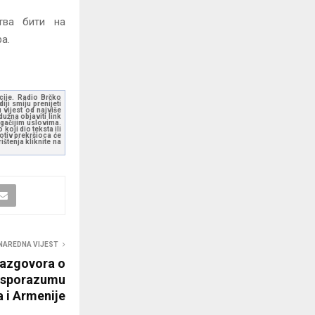
тва бити на
а.
kcije. Radio Brčko
ji smiju prenijeti
 vijest od najviše
užna objaviti link
ugačijim uslovima.
koji dio teksta ili
otiv prekršioca će
štenja kliknite na
NAREDNA VIJEST
razgovora o
 sporazumu
 i Armenije