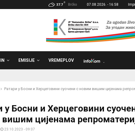
C
Brčko
07.08.2026. - 16:58
Imp
37.7
IN
EMISIJE
VREMEPLOV
˼
Ратари у Босни и Херцеговини суочени с новим вишим цијенама репро
 у Босни и Херцеговини суочен
 вишим цијенама репроматери
23.10.2023 - 09:07