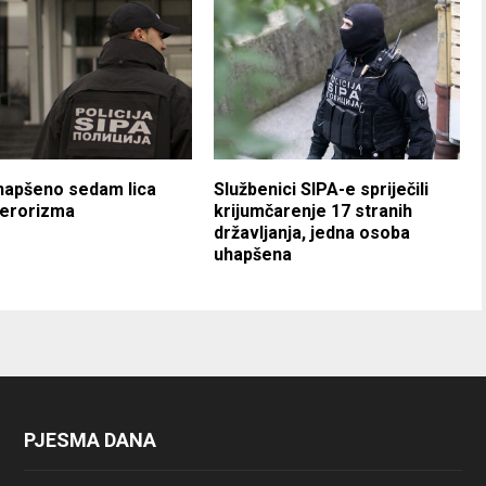
hapšeno sedam lica
Službenici SIPA-e spriječili
terorizma
krijumčarenje 17 stranih
državljanja, jedna osoba
uhapšena
PJESMA DANA