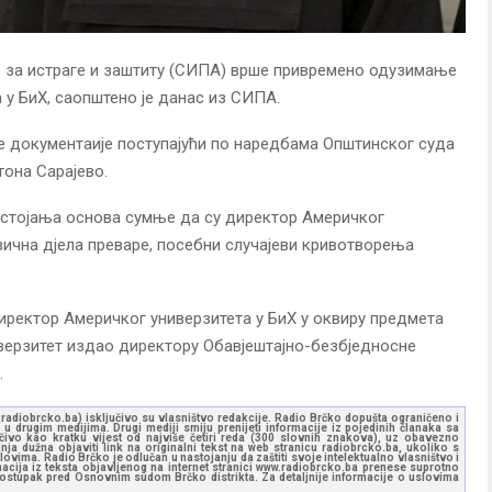
 за истраге и заштиту (СИПА) врше привремено одузимање
 у БиХ, саопштено је данас из СИПА.
е документаије поступајући по наредбама Општинског суда
тона Сарајево.
остојања основа сумње да су директор Америчког
вична дјела преваре, посебни случајеви кривотворења
 директор Америчког универзитета у БиХ у оквиру предмета
ниверзитет издао директору Обавјештајно-безбједносне
.
ww.radiobrcko.ba) isključivo su vlasništvo redakcije. Radio Brčko dopušta ograničeno i
u drugim medijima. Drugi mediji smiju prenijeti informacije iz pojedinih članaka sa
učivo kao kratku vijest od najviše četiri reda (300 slovnih znakova), uz obavezno
ja dužna objaviti link na originalni tekst na web stranicu radiobrcko.ba, ukoliko s
ovima. Radio Brčko je odlučan u nastojanju da zaštiti svoje intelektualno vlasništvo i
ormacija iz teksta objavljenog na internet stranici www.radiobrcko.ba prenese suprotno
 postupak pred Osnovnim sudom Brčko distrikta. Za detaljnije informacije o uslovima