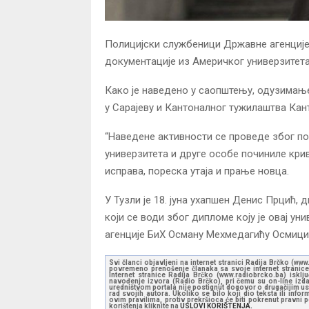
Полицијски службеници Државне агенције
документације из Америчког универзитета
Како је наведено у саопштењу, одузимањ
у Сарајеву и Кантоналног тужилаштва Кан
“Наведене активности се проведе због п
универзитета и друге особе починиле кри
исправа, пореска утаја и прање новца.
У Тузли је 18. јуна ухапшен Денис Прцић,
који се води због дипломе коју је овај у
агенције БиХ Осману Мехмедагићу Осмици
Svi članci objavljeni na internet stranici Radija Brčko (w
povremeno prenošenje članaka sa svoje internet stranice 
Internet stranice Radija Brčko (www.radiobrcko.ba) isklj
navođenje izvora (Radio Brčko), pri čemu su on-line izdan
uredništvom portala nije postignut dogovor o drugačijim usl
rad svojih autora. Ukoliko se bilo koji dio teksta ili inf
ovim pravilima, protiv prekršioca će biti pokrenut pravni
korištenja kliknite na
USLOVI KORIŠTENJA.