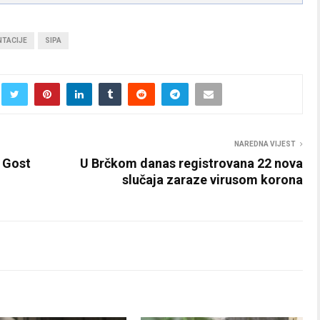
TACIJE
SIPA
NAREDNA VIJEST
– Gost
U Brčkom danas registrovana 22 nova
slučaja zaraze virusom korona