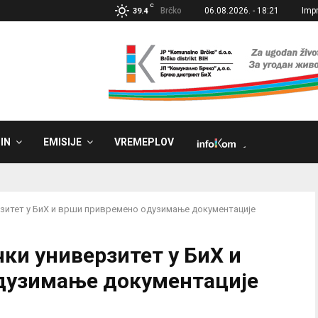
C
Brčko
06.08.2026. - 18:21
Imp
39.4
IN
EMISIJE
VREMEPLOV
˼
зитет у БиХ и врши привремено одузимање документације
ки универзитет у БиХ и
дузимање документације