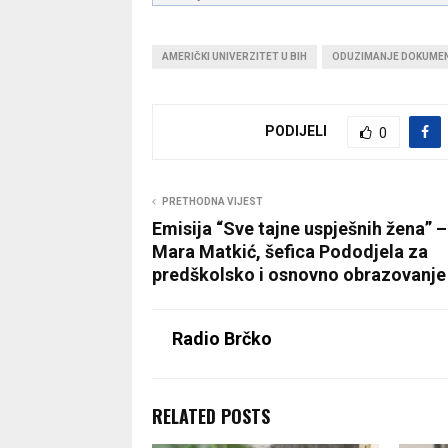
AMERIČKI UNIVERZITET U BIH
ODUZIMANJE DOKUMEN
PODIJELI
0
PRETHODNA VIJEST
Emisija “Sve tajne uspješnih žena” 
Mara Matkić, šefica Pododjela za
predškolsko i osnovno obrazovanje
Radio Brčko
RELATED POSTS