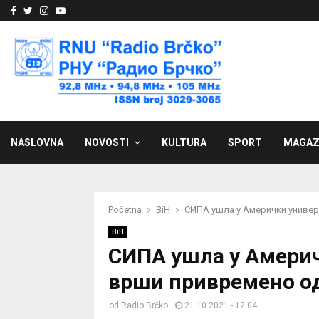
Facebook
Twitter
Instagram
Youtube
NASLOVNA
NOVOSTI
KULTURA
SPORT
MAGAZ
Početna
BiH
СИПА ушла у Амерички универ
BiH
СИПА ушла у Америч
врши привремено о
od
Radio Brčko
21.10.2021 - 12:04