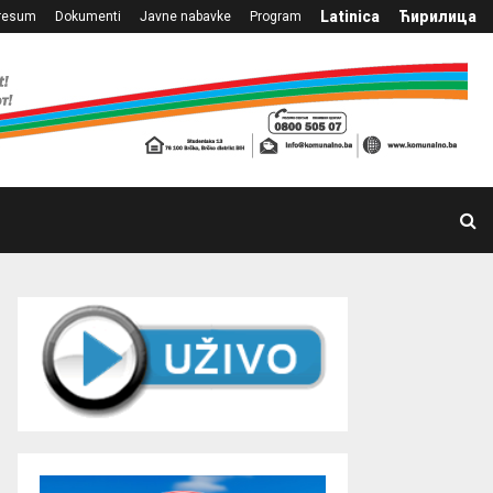
Latinica
Ћирилица
resum
Dokumenti
Javne nabavke
Program