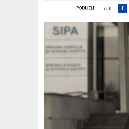
PODIJELI
0