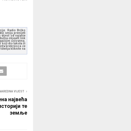
kcije. Radio Brčko
ji smiju prenijeti
 vijest od najviše
užna objaviti link
ugačijim uslovima.
koji dio teksta ili
otiv prekršioca će
štenja kliknite na
NAREDNA VIJEST
ена највећа
историји те
земље