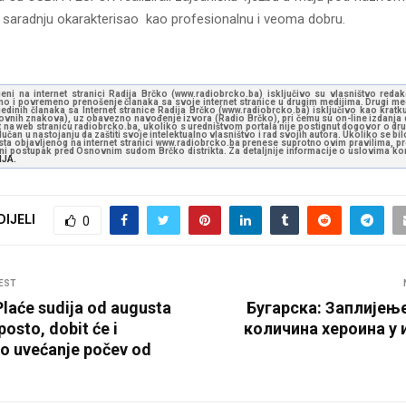
e saradnju okarakterisao kao profesionalnu i veoma dobru.
jeni na internet stranici Radija Brčko (www.radiobrcko.ba) isključivo su vlasništvo reda
o i povremeno prenošenje članaka sa svoje internet stranice u drugim medijima. Drugi medi
jedinih članaka sa Internet stranice Radija Brčko (www.radiobrcko.ba) isključivo kao kratku
slovnih znakova), uz obavezno navođenje izvora (Radio Brčko), pri čemu su on-line izdanja d
st na web stranicu radiobrcko.ba, ukoliko s uredništvom portala nije postignut dogovor o dr
učan u nastojanju da zaštiti svoje intelektualno vlasništvo i rad svojih autora. Ukoliko se bilo 
ksta objavljenog na internet stranici www.radiobrcko.ba prenese suprotno ovim pravilima, pr
vni postupak pred Osnovnim sudom Brčko distrikta. Za detaljnije informacije o uslovima kori
NJA.
DIJELI
0
EST
Plaće sudija od augusta
Бугарска: Заплијењ
posto, dobit će i
количина хероина у 
no uvećanje počev od