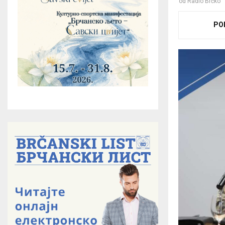
od
Radio Brčko
PO