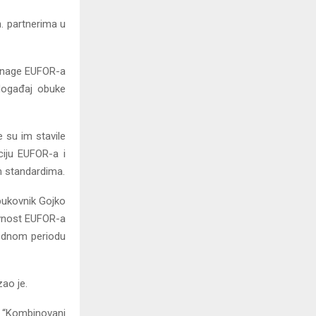
. partnerima u
a snage EUFOR-a
 događaj obuke
 su im stavile
ciju EUFOR-a i
m standardima.
pukovnik Gojko
ivnost EUFOR-a
arednom periodu
ao je.
m “Kombinovani