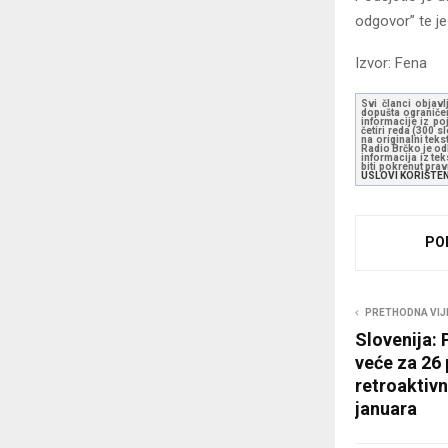
odgovor” te j
Izvor: Fena
Svi članci objavl
dopušta ograničen
informacije iz po
četiri reda (300 
na originalni tek
Radio Brčko je odl
informacija iz te
biti pokrenut pra
USLOVI KORIŠTE
PO
PRETHODNA VIJ
Slovenija: 
veće za 26 
retroaktiv
januara