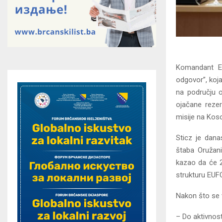
Komandant EU
odgovor”, koj
na području o
ojačane reze
misije na Kos
Sticz je dana
štaba Oružan
kazao da će 2
strukturu EUF
Nakon što se v
– Do aktivnosti