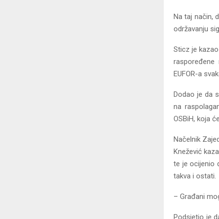
Na taj način,
održavanju sig
Sticz je kazao
raspoređene n
EUFOR-a svake
Dodao je da s
na raspolagan
OSBiH, koja će
Načelnik Zaje
Knežević kaza
te je ocijenio
takva i ostati.
– Građani mogu
Podsjetio je 