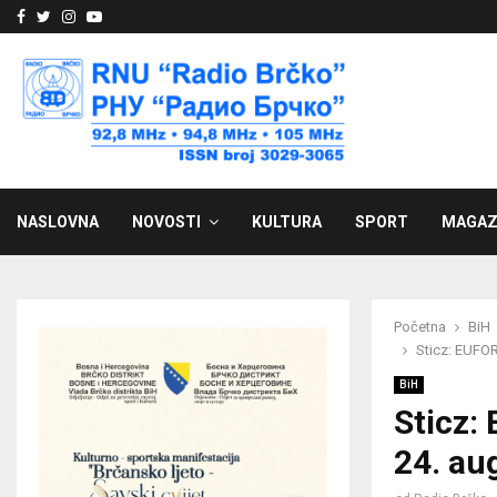
Facebook
Twitter
Instagram
Youtube
NASLOVNA
NOVOSTI
KULTURA
SPORT
MAGAZ
Početna
BiH
Sticz: EUFOR
BiH
Sticz:
24. au