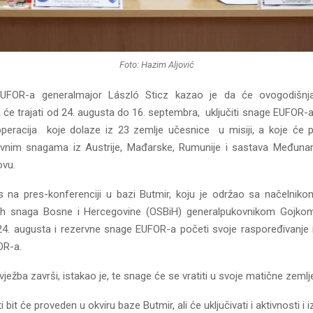
Foto: Hazim Aljović
FOR-a generalmajor László Sticz kazao je da će ovogodišnja
a će trajati od 24. augusta do 16. septembra, uključiti snage EUFOR
peracija koje dolaze iz 23 zemlje učesnice u misiji, a koje će p
rvnim snagama iz Austrije, Mađarske, Rumunije i sastava Međuna
ovu.
s na pres-konferenciji u bazi Butmir, koju je održao sa načelnik
ih snaga Bosne i Hercegovine (OSBiH) generalpukovnikom Gojko
4. augusta i rezervne snage EUFOR-a početi svoje raspoređivanje i 
OR-a.
ježba završi, istakao je, te snage će se vratiti u svoje matične zemlj
 bit će proveden u okviru baze Butmir, ali će uključivati i aktivnosti i