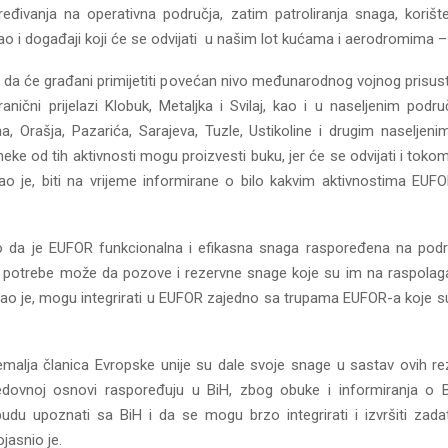
eđivanja na operativna područja, zatim patroliranja snaga, korišt
ao i događaji koji će se odvijati u našim lot kućama i aerodromima –
o da će građani primijetiti povećan nivo međunarodnog vojnog prisus
nični prijelazi Klobuk, Metaljka i Svilaj, kao i u naseljenim podru
a, Orašja, Pazarića, Sarajeva, Tuzle, Ustikoline i drugim naseljen
neke od tih aktivnosti mogu proizvesti buku, jer će se odvijati i toko
dao je, biti na vrijeme informirane o bilo kakvim aktivnostima EUFO
o da je EUFOR funkcionalna i efikasna snaga raspoređena na podr
u potrebe može da pozove i rezervne snage koje su im na raspolag
ao je, mogu integrirati u EUFOR zajedno sa trupama EUFOR-a koje 
emalja članica Evropske unije su dale svoje snage u sastav ovih re
dovnoj osnovi raspoređuju u BiH, zbog obuke i informiranja o B
budu upoznati sa BiH i da se mogu brzo integrirati i izvršiti zada
ojasnio je.