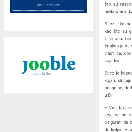
što su raspor
helikoptera, k
Sticz je kaza
kao što su gra
Glamoča, Livn
Istakao je da 
vlasti će, do
zajednici.
Sticz je kaza
koja u slučaj
snage se, dod
u BiH.
– Veći broj z
koje se na re
osigurati da 
dodijeljeni – p