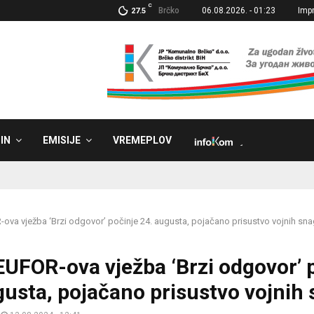
C
Brčko
06.08.2026. - 01:23
Imp
27.5
IN
EMISIJE
VREMEPLOV
˼
-ova vježba ‘Brzi odgovor’ počinje 24. augusta, pojačano prisustvo vojnih sn
 EUFOR-ova vježba ‘Brzi odgovor’ 
gusta, pojačano prisustvo vojnih