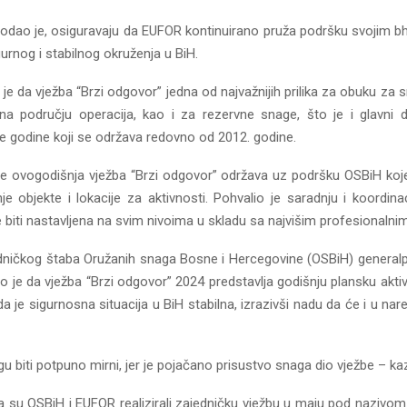
 dodao je, osiguravaju da EUFOR kontinuirano pruža podršku svojim bh
urnog i stabilnog okruženja u BiH.
 je da vježba “Brzi odgovor” jedna od najvažnijih prilika za obuku z
a području operacija, kao i za rezervne snage, što je i glavni
 godine koji se održava redovno od 2012. godine.
e ovogodišnja vježba “Brzi odgovor” održava uz podršku OSBiH koje
je objekte i lokacije za aktivnosti. Pohvalio je saradnju i koordina
 biti nastavljena na svim nivoima u skladu sa najvišim profesionalni
dničkog štaba Oružanih snaga Bosne i Hercegovine (OSBiH) general
o je da vježba “Brzi odgovor” 2024 predstavlja godišnju plansku akt
 da je sigurnosna situacija u BiH stabilna, izrazivši nadu da će i u n
 biti potpuno mirni, jer je pojačano prisustvo snaga dio vježbe – kaz
da su OSBiH i EUFOR realizirali zajedničku vježbu u maju pod nazivo