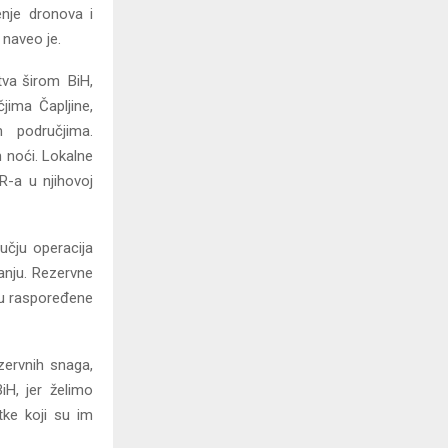
enje dronova i
 naveo je.
tva širom BiH,
čjima Čapljine,
im područjima.
m noći. Lokalne
R-a u njihovoj
učju operacija
anju. Rezervne
su raspoređene
zervnih snaga,
iH, jer želimo
tke koji su im