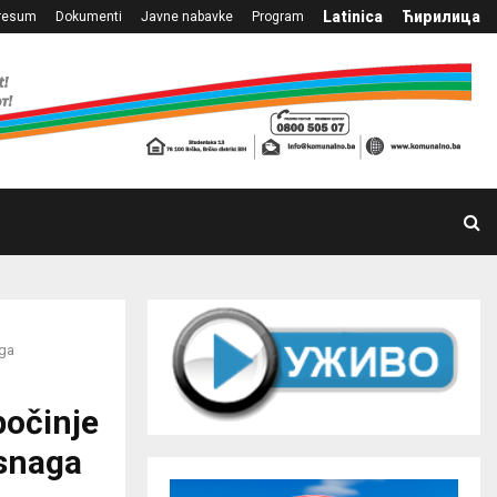
Latinica
Ћирилица
resum
Dokumenti
Javne nabavke
Program
aga
počinje
 snaga