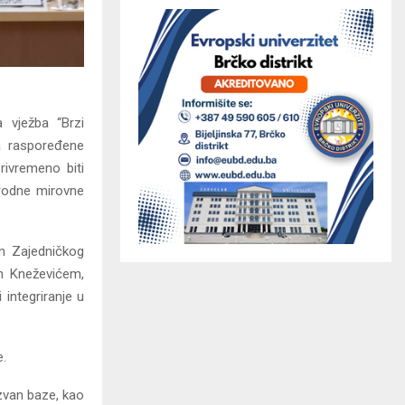
 vježba “Brzi
-a raspoređene
rivremeno biti
rodne mirovne
om Zajedničkog
m Kneževićem,
integriranje u
e.
 izvan baze, kao