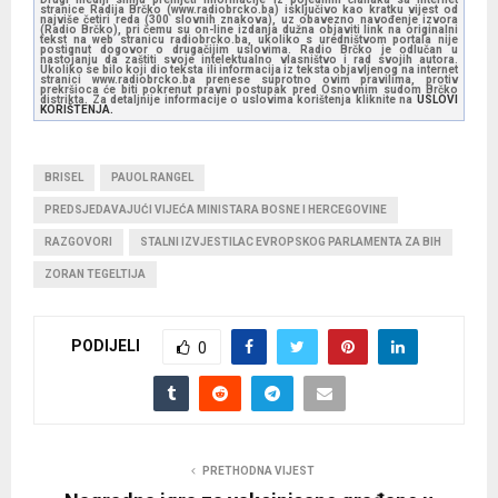
stranice Radija Brčko (www.radiobrcko.ba) isključivo kao kratku vijest od
najviše četiri reda (300 slovnih znakova), uz obavezno navođenje izvora
(Radio Brčko), pri čemu su on-line izdanja dužna objaviti link na originalni
tekst na web stranicu radiobrcko.ba, ukoliko s uredništvom portala nije
postignut dogovor o drugačijim uslovima. Radio Brčko je odlučan u
nastojanju da zaštiti svoje intelektualno vlasništvo i rad svojih autora.
Ukoliko se bilo koji dio teksta ili informacija iz teksta objavljenog na internet
stranici www.radiobrcko.ba prenese suprotno ovim pravilima, protiv
prekršioca će biti pokrenut pravni postupak pred Osnovnim sudom Brčko
distrikta. Za detaljnije informacije o uslovima korištenja kliknite na
USLOVI
KORIŠTENJA.
BRISEL
PAUOL RANGEL
PREDSJEDAVAJUĆI VIJEĆA MINISTARA BOSNE I HERCEGOVINE
RAZGOVORI
STALNI IZVJESTILAC EVROPSKOG PARLAMENTA ZA BIH
ZORAN TEGELTIJA
PODIJELI
0
PRETHODNA VIJEST