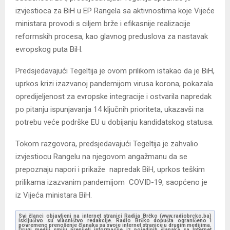
izvjestioca za BiH u EP Rangela sa aktivnostima koje Vijeće
ministara provodi s ciljem brže i efikasnije realizacije
reformskih procesa, kao glavnog preduslova za nastavak
evropskog puta BiH.
Predsjedavajući Tegeltija je ovom prilikom istakao da je BiH,
uprkos krizi izazvanoj pandemijom virusa korona, pokazala
opredijeljenost za evropske integracije i ostvarila napredak
po pitanju ispunjavanja 14 ključnih prioriteta, ukazavši na
potrebu veće podrške EU u dobijanju kandidatskog statusa.
Tokom razgovora, predsjedavajući Tegeltija je zahvalio
izvjestiocu Rangelu na njegovom angažmanu da se
prepoznaju napori i prikaže napredak BiH, uprkos teškim
prilikama izazvanim pandemijom COVID-19, saopćeno je
iz Vijeća ministara BiH.
Svi članci objavljeni na internet stranici Radija Brčko (www.radiobrcko.ba)
isključivo su vlasništvo redakcije. Radio Brčko dopušta ograničeno i
povremeno prenošenje članaka sa svoje internet stranice u drugim medijima.
Drugi mediji smiju prenijeti informacije iz pojedinih članaka sa Internet