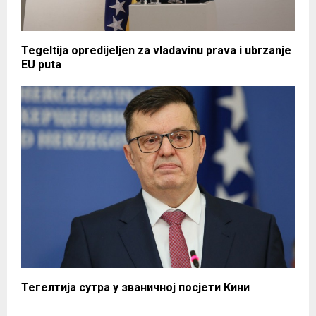
Tegeltija opredijeljen za vladavinu prava i ubrzanje
EU puta
Тегелтија сутра у званичној посјети Кини