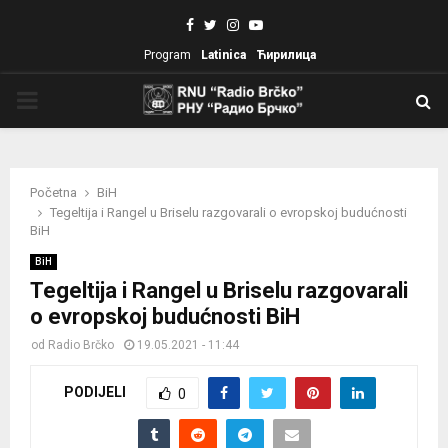
Facebook
Twitter
Instagram
Youtube
Program
Latinica
Ћирилица
PRIMARY
MENU
Početna
BiH
Tegeltija i Rangel u Briselu razgovarali o evropskoj budućnosti
BiH
BiH
Tegeltija i Rangel u Briselu razgovarali
o evropskoj budućnosti BiH
od
Radio Brčko
19.05.2021 - 11:44
PODIJELI
0