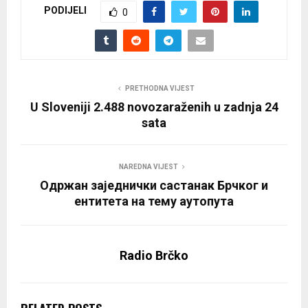
PODIJELI
0
PRETHODNA VIJEST
U Sloveniji 2.488 novozaraženih u zadnja 24
sata
NAREDNA VIJEST
Одржан заједнички састанак Брчког и
ентитета на тему аутопута
Radio Brčko