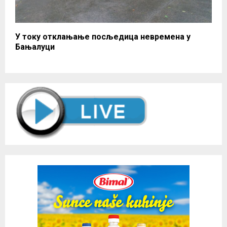
У току отклањање посљедица невремена у
Бањалуци