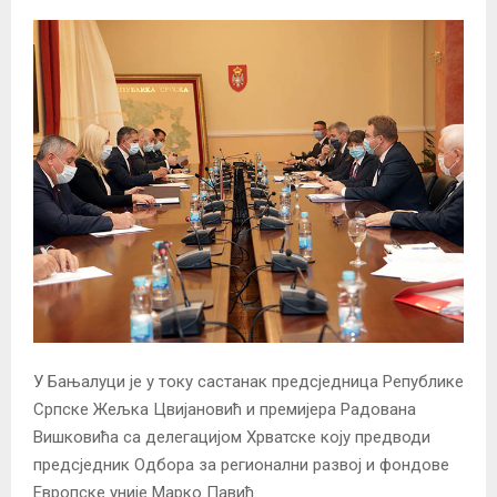
У Бањалуци је у току састанак предсједница Републике
Српске Жељка Цвијановић и премијера Радована
Вишковића са делегацијом Хрватске коју предводи
предсједник Одбора за регионални развој и фондове
Европске уније Марко Павић.