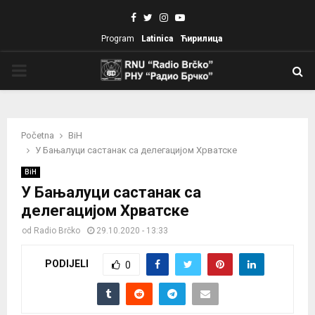
Facebook
Twitter
Instagram
Youtube
Program
Latinica
Ћирилица
PRIMARY
MENU
Početna
BiH
У Бањалуци састанак са делегацијом Хрватске
BiH
У Бањалуци састанак са
делегацијом Хрватске
od
Radio Brčko
29.10.2020 - 13:33
PODIJELI
0