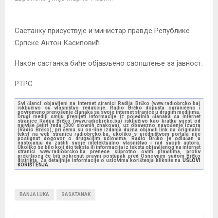
Састанку присуствује и министар правде Републике
Српске Антон Касиповић.
Након састанка биће објављено саопштење за јавност.
РТРС
Svi članci objavljeni na internet stranici Radija Brčko (www.radiobrcko.ba)
isključivo su vlasništvo redakcije. Radio Brčko dopušta ograničeno i
povremeno prenošenje članaka sa svoje internet stranice u drugim medijima.
Drugi mediji smiju prenijeti informacije iz pojedinih članaka sa Internet
stranice Radija Brčko (www.radiobrcko.ba) isključivo kao kratku vijest od
najviše četiri reda (300 slovnih znakova), uz obavezno navođenje izvora
(Radio Brčko), pri čemu su on-line izdanja dužna objaviti link na originalni
tekst na web stranicu radiobrcko.ba, ukoliko s uredništvom portala nije
postignut dogovor o drugačijim uslovima. Radio Brčko je odlučan u
nastojanju da zaštiti svoje intelektualno vlasništvo i rad svojih autora.
Ukoliko se bilo koji dio teksta ili informacija iz teksta objavljenog na internet
stranici www.radiobrcko.ba prenese suprotno ovim pravilima, protiv
prekršioca će biti pokrenut pravni postupak pred Osnovnim sudom Brčko
distrikta. Za detaljnije informacije o uslovima korištenja kliknite na
USLOVI
KORIŠTENJA.
BANJA LUKA
SASATANAK