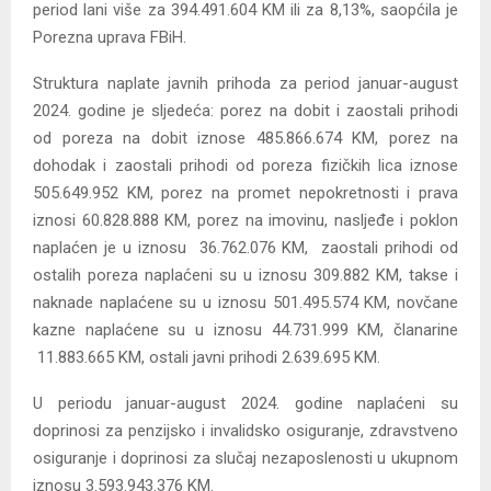
period lani više za 394.491.604 KM ili za 8,13%, saopćila je
Porezna uprava FBiH.
Struktura naplate javnih prihoda za period januar-august
2024. godine je sljedeća: porez na dobit i zaostali prihodi
od poreza na dobit iznose 485.866.674 KM, porez na
dohodak i zaostali prihodi od poreza fizičkih lica iznose
505.649.952 KM, porez na promet nepokretnosti i prava
iznosi 60.828.888 KM, porez na imovinu, nasljeđe i poklon
naplaćen je u iznosu 36.762.076 KM, zaostali prihodi od
ostalih poreza naplaćeni su u iznosu 309.882 KM, takse i
naknade naplaćene su u iznosu 501.495.574 KM, novčane
kazne naplaćene su u iznosu 44.731.999 KM, članarine
11.883.665 KM, ostali javni prihodi 2.639.695 KM.
U periodu januar-august 2024. godine naplaćeni su
doprinosi za penzijsko i invalidsko osiguranje, zdravstveno
osiguranje i doprinosi za slučaj nezaposlenosti u ukupnom
iznosu 3.593.943.376 KM.