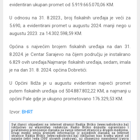
evidentiran ukupan promet od 5.919.665.070,06 KM.
U odnosu na 31. 8.2023., broj fiskalnih uređaja je veći za
5.690, a evidentirani promet u augustu 2024. manji nego u
augustu 2023. za 14.302.598,59 KM.
Općina s najvećim brojem fiskalnih uređaja na dan 31.
8.2024. je Centar Sarajevo na čijem području je instalirano
6.829 ovih uređaja.Najmanje fiskalnih uređaja, sedam, imala
je na dan 31. 8. 2024. općina Dobretići.
U Općini Ilidža je u augustu evidentiran najveći promet
putem fiskalnih uređaja od 504.887.802,22 KM, a najmanji u
općini Pale gdje je ukupno prometovano 176.329,53 KM.
Izvor:
BHRT
Svi članci objavljeni na internet stranici Radija Brčko (www.radiobrcko.ba)
isključivo su vlasništvo redakcije. Radio Brčko dopušta ograničeno i
povremeno prenošenje članaka sa svoje internet stranice u drugim medijima.
Drugi mediji smiju prenijeti informacije iz pojedinih članaka sa Internet
stranice Radija Brčko (www.radiobrcko.ba) isključivo kao kratku vijest od
najviše četiri reda (300 slovnih znakova), uz obavezno navođenje izvora