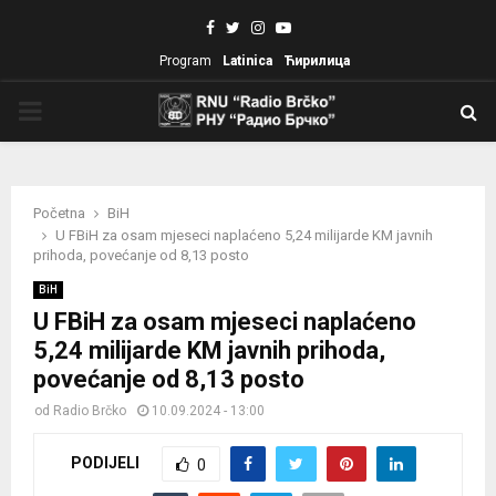
Facebook
Twitter
Instagram
Youtube
Program
Latinica
Ћирилица
PRIMARY
MENU
Početna
BiH
U FBiH za osam mjeseci naplaćeno 5,24 milijarde KM javnih
prihoda, povećanje od 8,13 posto
BiH
U FBiH za osam mjeseci naplaćeno
5,24 milijarde KM javnih prihoda,
povećanje od 8,13 posto
od
Radio Brčko
10.09.2024 - 13:00
PODIJELI
0