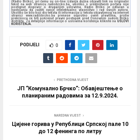
(Radio Brčko), pri čemu su on-line izdanja dužna objaviti link na originalni
tekst na web stranicu radiobrcko.ba, ukoliko s uredništvom portala nije
postignut dogovor o drugačijim uslovima. Radio Brčko je odlučan u
nastojanju da zaštiti svoje intelektualno vlasništvo i rad svojih autora.
Ukoliko se bilo koji dio teksta ili informacija iz teksta objavljenog na internet
stranici www.radiobrcko.ba prenese suprotno ovim pravilima, protiv
prekršioca će biti pokrenut pravni postupak pred Osnovnim sudom Brčko
distrikta. Za detaljnije informacije o uslovima korištenja kliknite na
USLOVI
KORIŠTENJA.
PODIJELI
0
PRETHODNA VIJEST
ЈП “Комунално Брчко”: Обавјештење о
планираним радовима за 12.9.2024.
NAREDNA VIJEST
Цијене горива у Републици Српској пале 10
до 12 фенинга по литру