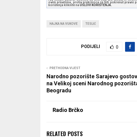
ovim pravilima, protiv prekršioca će biti pokrenut pravni
korištenja kliknite na
USLOVI KORIŠTENJA.
HAJKA NA VUKOVE
TESLIĆ
PODIJELI
0
PRETHODNA VIJEST
Narodno pozorište Sarajevo gosto
na Velikoj sceni Narodnog pozorišt
Beogradu
Radio Brčko
RELATED POSTS