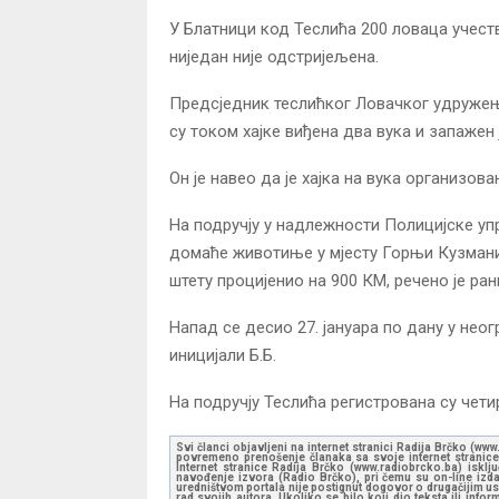
У Блатници код Теслића 200 ловаца учество
ниједан није одстријељена.
Предсједник теслићког Ловачког удружењ
су током хајке виђена два вука и запажен 
Он је навео да је хајка на вука организова
На подручју у надлежности Полицијске упр
домаће животиње у мјесту Горњи Кузмани 
штету процијенио на 900 КМ, речено је рани
Напад се десио 27. јануара по дану у нео
иницијали Б.Б.
На подручју Теслића регистрована су четир
Svi članci objavljeni na internet stranici Radija Brčko (w
povremeno prenošenje članaka sa svoje internet stranice 
Internet stranice Radija Brčko (www.radiobrcko.ba) isklj
navođenje izvora (Radio Brčko), pri čemu su on-line izdan
uredništvom portala nije postignut dogovor o drugačijim usl
rad svojih autora. Ukoliko se bilo koji dio teksta ili inf