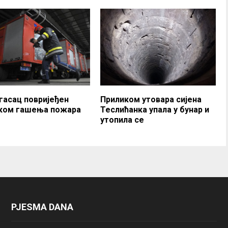
гасац повријеђен
Приликом утовара сијена
ком гашења пожара
Теслићанка упала у бунар и
утопила се
PJESMA DANA