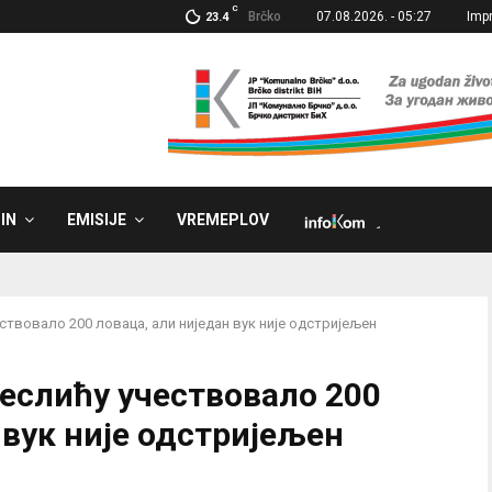
C
Brčko
07.08.2026. - 05:27
Imp
23.4
IN
EMISIJE
VREMEPLOV
˼
чествовало 200 ловаца, али ниједан вук није одстријељен
 Теслићу учествовало 200
 вук није одстријељен