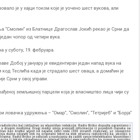
вало је у хајци током које је уочено шест вукова, али
а “Смолин” из Блатнице Драгослав Јокић рекао је Срни да
један чопор од четири вука.
на у суботу, 19. фебруара.
аве Добој у јануару је евидентиран један напад вука на
код Теслића када је страдало шест оваца, а домаћин је
је Срни у овој управи.
грађеној земљишној парцели која је власништво лица чији су
и ловачка удружења – “Омар”, “Смолин”, “Тетријеб” и “Борја”
ww.radiobrcko.ba) isključivo su vlasništvo redakcije. Radio Brčko dopušta ograničeno i
u drugim medijima. Drugi mediji smiju prenijeti informacije iz pojedinih članaka sa
učivo kao kratku vijest od najviše četiri reda (300 slovnih znakova), uz obavezno
ja dužna objaviti link na originalni tekst na web stranicu radiobrcko.ba, ukoliko s
ovima. Radio Brčko je odlučan u nastojanju da zaštiti svoje intelektualno vlasništvo i
ormacija iz teksta objavljenog na internet stranici www.radiobrcko.ba prenese suprotno