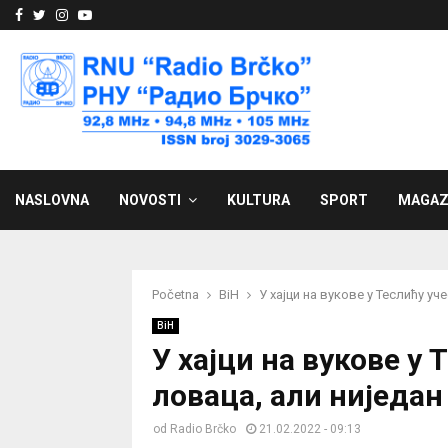
Facebook
Twitter
Instagram
Youtube
NASLOVNA
NOVOSTI
KULTURA
SPORT
MAGAZ
Početna
BiH
У хајци на вукове у Теслићу у
BiH
У хајци на вукове у
ловаца, али ниједан
od
Radio Brčko
21.02.2022 - 09:13