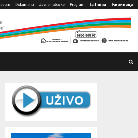
Latinica
Ћирилица
resum
Dokumenti
Javne nabavke
Program