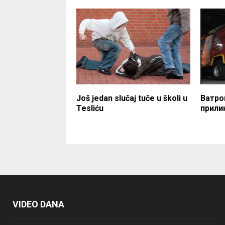
Još jedan slučaj tuče u školi u
Ватро
Tesliću
прили
VIDEO DANA