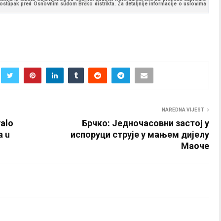
 postupak pred Osnovnim sudom Brčko distrikta. Za detaljnije informacije o uslovima
NAREDNA VIJEST
valo
Брчко: Једночасовни застој у
a u
испоруци струје у мањем дијелу
Маоче