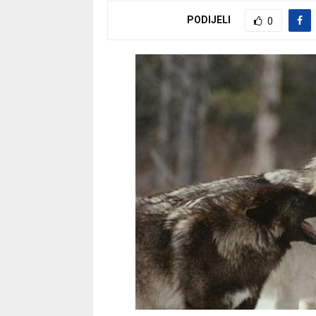
PODIJELI
0