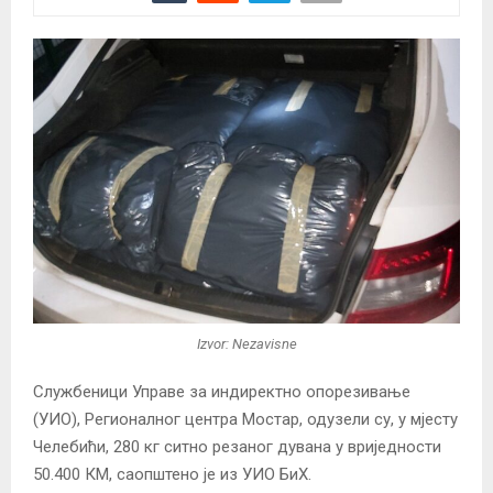
Izvor: Nezavisne
Службеници Управе за индиректно опорезивање
(УИО), Регионалног центра Мостар, одузели су, у мјесту
Челебићи, 280 кг ситно резаног дувана у вриједности
50.400 КМ, саопштено је из УИО БиХ.