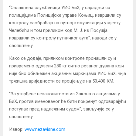
“Овлаштена службеници УИО БиХ, у сарадњи са
полицајцима Полицијске управе Коњиц, извршили су
контролу саобраћаја на путној комуникацији у мјесту
Челебићи и том приликом код М. Ј. из Посушја
извршили су контролу путничког аута”, наводи се у
саопштењу.
Како се додаје, приликом контроле пронашли су и
привремено одузели 280 кг ситно резаног дувана који
није био обиљежен акцизним маркицама УИО БиХ, чија
тржишна вриједности се процјењује на 50.400 КМ.
“За утврђене незаконитости из Закона о акцизама у
БиХ, против именованог ће бити покренут одговарајући
поступак пред надлежним судом”, закључује се у
саопштењу.
Извор:
www.nezavisne.com