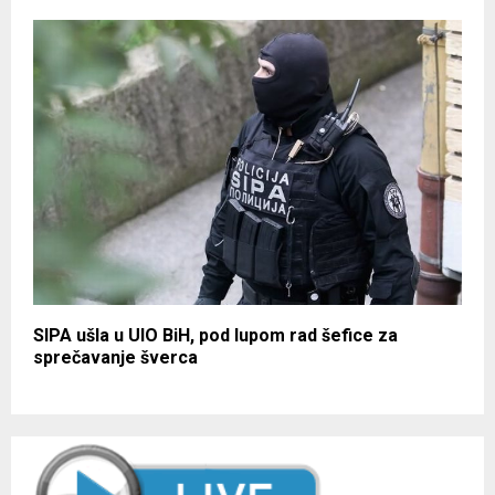
SIPA ušla u UIO BiH, pod lupom rad šefice za
sprečavanje šverca