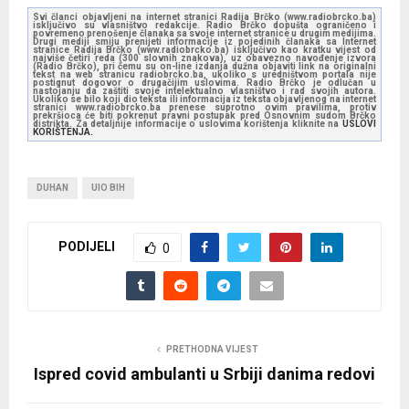
Svi članci objavljeni na internet stranici Radija Brčko (www.radiobrcko.ba)
isključivo su vlasništvo redakcije. Radio Brčko dopušta ograničeno i
povremeno prenošenje članaka sa svoje internet stranice u drugim medijima.
Drugi mediji smiju prenijeti informacije iz pojedinih članaka sa Internet
stranice Radija Brčko (www.radiobrcko.ba) isključivo kao kratku vijest od
najviše četiri reda (300 slovnih znakova), uz obavezno navođenje izvora
(Radio Brčko), pri čemu su on-line izdanja dužna objaviti link na originalni
tekst na web stranicu radiobrcko.ba, ukoliko s uredništvom portala nije
postignut dogovor o drugačijim uslovima. Radio Brčko je odlučan u
nastojanju da zaštiti svoje intelektualno vlasništvo i rad svojih autora.
Ukoliko se bilo koji dio teksta ili informacija iz teksta objavljenog na internet
stranici www.radiobrcko.ba prenese suprotno ovim pravilima, protiv
prekršioca će biti pokrenut pravni postupak pred Osnovnim sudom Brčko
distrikta. Za detaljnije informacije o uslovima korištenja kliknite na
USLOVI
KORIŠTENJA.
DUHAN
UIO BIH
PODIJELI
0
PRETHODNA VIJEST
Ispred covid ambulanti u Srbiji danima redovi