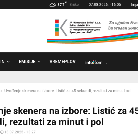
C
Brčko
07.08.2026. - 16:05
Imp
37.7
IN
EMISIJE
VREMEPLOV
˼
Uvođenje skenera na izbore: Listić za 45 sekundi, rezultati za minut i pol
je skenera na izbore: Listić za 4
, rezultati za minut i pol
18.07.2025 - 13:27