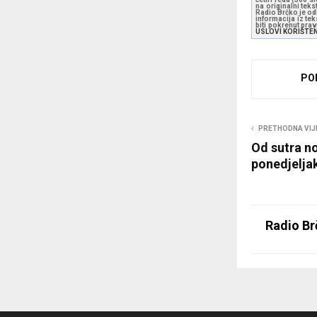
na originalni tek
Radio Brčko je odl
informacija iz te
biti pokrenut pra
USLOVI KORIŠTE
PO
PRETHODNA VIJ
Od sutra no
ponedjeljak
Radio Br