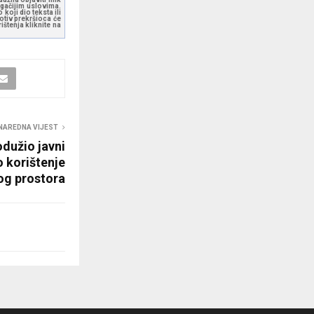
ugačijim uslovima.
koji dio teksta ili
otiv prekršioca će
štenja kliknite na
NAREDNA VIJEST
odužio javni
o korištenje
og prostora