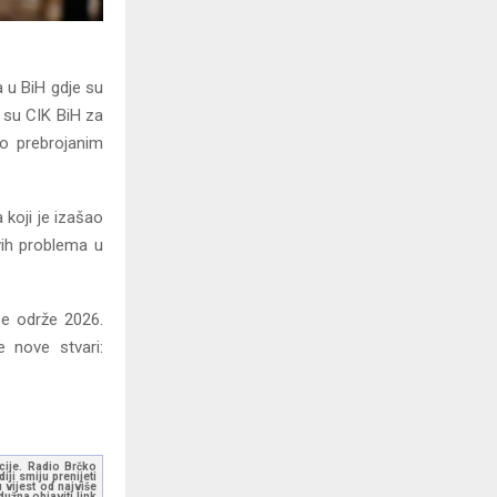
a u BiH gdje su
i su CIK BiH za
no prebrojanim
 koji je izašao
vih problema u
se održe 2026.
e nove stvari:
kcije. Radio Brčko
ji smiju prenijeti
 vijest od najviše
užna objaviti link