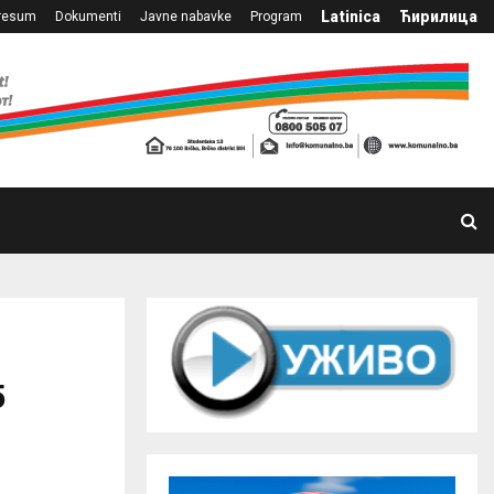
Latinica
Ћирилица
resum
Dokumenti
Javne nabavke
Program
5