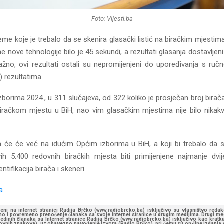
Foto: Vijesti.ba
eme koje je trebalo da se skenira glasački listić na biračkim mjestim
ene nove tehnologije bilo je 45 sekundi, a rezultati glasanja dostavljen
ažno, ovi rezultati ostali su nepromijenjeni do upoređivanja s ruč
) rezultatima.
borima 2024., u 311 slučajeva, od 322 koliko je prosječan broj birača
iračkom mjestu u BiH, nao vim glasačkim mjestima nije bilo nikak
 će će već na idućim Općim izborima u BiH, a koji bi trebalo da 
ih 5.400 redovnih biračkih mjesta biti primijenjene najmanje dvij
ntifikacija birača i skeneri.
ba
jeni na internet stranici Radija Brčko (www.radiobrcko.ba) isključivo su vlasništvo reda
o i povremeno prenošenje članaka sa svoje internet stranice u drugim medijima. Drugi medi
jedinih članaka sa Internet stranice Radija Brčko (www.radiobrcko.ba) isključivo kao kratku
slovnih znakova), uz obavezno navođenje izvora (Radio Brčko), pri čemu su on-line izdanja d