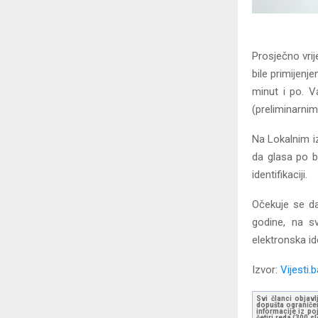
Prosječno vrij
bile primijenj
minut i po. V
(preliminarnim
Na Lokalnim iz
da glasa po b
identifikaciji.
Očekuje se da
godine, na sv
elektronska ide
Izvor:
Vijesti.
Svi članci objavl
dopušta ograničen
informacije iz po
četiri reda (300 