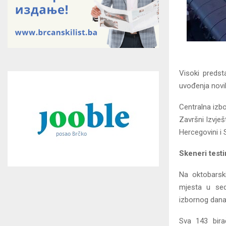
Visoki predst
uvođenja novih
Centralna izb
Završni Izvješ
Hercegovini i 
Skeneri testi
Na oktobarski
mjesta u sed
izbornog dana 
Sva 143 birač