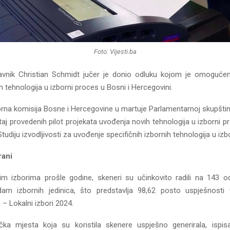
Foto: Vijesti.ba
avnik Christian Schmidt jučer je donio odluku kojom je omogućen
 tehnologija u izborni proces u Bosni i Hercegovini.
orna komisija Bosne i Hercegovine u martuje Parlamentarnoj skupštini
taj provedenih pilot projekata uvođenja novih tehnologija u izborni p
Studiju izvodljivosti za uvođenje specifičnih izbornih tehnologija u izb
rani
m izborima prošle godine, skeneri su učinkovito radili na 143 o
am izbornih jedinica, što predstavlja 98,62 posto uspješnosti 
– Lokalni izbori 2024.
ka mjesta koja su koristila skenere uspješno generirala, ispisa