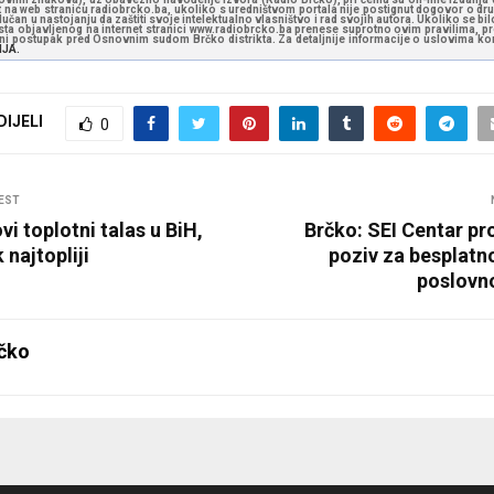
st na web stranicu radiobrcko.ba, ukoliko s uredništvom portala nije postignut dogovor o dr
učan u nastojanju da zaštiti svoje intelektualno vlasništvo i rad svojih autora. Ukoliko se bilo 
ksta objavljenog na internet stranici www.radiobrcko.ba prenese suprotno ovim pravilima, pr
vni postupak pred Osnovnim sudom Brčko distrikta. Za detaljnije informacije o uslovima kori
NJA.
DIJELI
0
EST
vi toplotni talas u BiH,
Brčko: SEI Centar pr
 najtopliji
poziv za besplatn
poslovn
čko