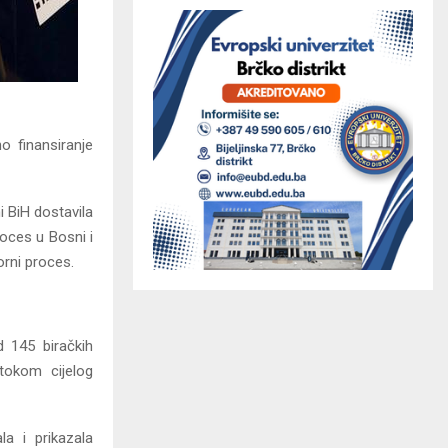
o finansiranje
 BiH dostavila
roces u Bosni i
orni proces.
d 145 biračkih
tokom cijelog
la i prikazala