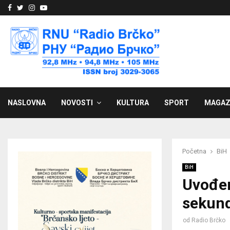
Facebook
Twitter
Instagram
Youtube
NASLOVNA
NOVOSTI
KULTURA
SPORT
MAGAZ
Početna
BiH
BiH
Uvođen
sekundi
od
Radio Brčko