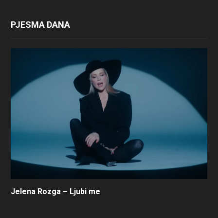
PJESMA DANA
Jelena Rozga – Ljubi me