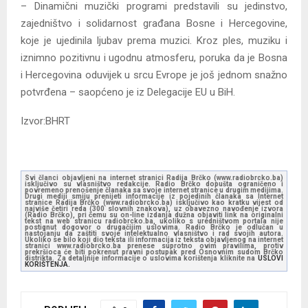
– Dinamični muzički programi predstavili su jedinstvo,
zajedništvo i solidarnost građana Bosne i Hercegovine,
koje je ujedinila ljubav prema muzici. Kroz ples, muziku i
iznimno pozitivnu i ugodnu atmosferu, poruka da je Bosna
i Hercegovina oduvijek u srcu Evrope je još jednom snažno
potvrđena – saopćeno je iz Delegacije EU u BiH.
Izvor:BHRT
Svi članci objavljeni na internet stranici Radija Brčko (www.radiobrcko.ba)
isključivo su vlasništvo redakcije. Radio Brčko dopušta ograničeno i
povremeno prenošenje članaka sa svoje internet stranice u drugim medijima.
Drugi mediji smiju prenijeti informacije iz pojedinih članaka sa Internet
stranice Radija Brčko (www.radiobrcko.ba) isključivo kao kratku vijest od
najviše četiri reda (300 slovnih znakova), uz obavezno navođenje izvora
(Radio Brčko), pri čemu su on-line izdanja dužna objaviti link na originalni
tekst na web stranicu radiobrcko.ba, ukoliko s uredništvom portala nije
postignut dogovor o drugačijim uslovima. Radio Brčko je odlučan u
nastojanju da zaštiti svoje intelektualno vlasništvo i rad svojih autora.
Ukoliko se bilo koji dio teksta ili informacija iz teksta objavljenog na internet
stranici www.radiobrcko.ba prenese suprotno ovim pravilima, protiv
prekršioca će biti pokrenut pravni postupak pred Osnovnim sudom Brčko
distrikta. Za detaljnije informacije o uslovima korištenja kliknite na
USLOVI
KORIŠTENJA.