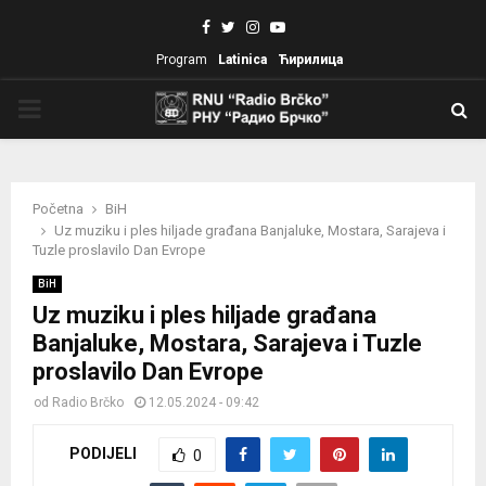
Facebook
Twitter
Instagram
Youtube
Program
Latinica
Ћирилица
PRIMARY
MENU
Početna
BiH
Uz muziku i ples hiljade građana Banjaluke, Mostara, Sarajeva i
Tuzle proslavilo Dan Evrope
BiH
Uz muziku i ples hiljade građana
Banjaluke, Mostara, Sarajeva i Tuzle
proslavilo Dan Evrope
od
Radio Brčko
12.05.2024 - 09:42
PODIJELI
0