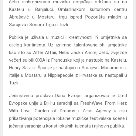
četiri sinhronizirana muzička događaja održana su na
Kastelu u Banjaluci, Omladinskom kulturnom centru
Abrašević u Mostaru, trgu ispred Pozorišta mladih u
Sarajevu i Sonom Trgu u Tuzli.
Publika je uživala u muzici i kreativnosti 19 umjetnika sa
cijelog kontinenta. Uz iznimno talentovane bh. umjetnike
kao što su After Affair, Nebs Jack i Andrej Jelić, zvijezde
večeri su bili OXIA iz Francuske koji je nastupio na Kastelu,
Henry Saiz iz Španije je nastupio u Sarajevu, Musumeci iz
Italije u Mostaru, a Nipplepeople iz Hrvatske su nastupali u
Tuzli.
Jedinstvenu proslavu Dana Evrope organizovao je Ured
Evropske unije u BiH u saradnji sa FreshWave, From Herz
With Love, Garden of Dreams i Zeus Agency u cilju
prikazivanja potencijala lokalne muzičke festivalske scene i
jačanja saradnje u korist lokalnih talenata i njihovih publika.