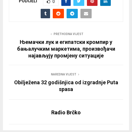
PODIJELI
0
PRETHODNA VIJEST
Њемачки лук и египатски кромпир у
бањалучким маркетима, произвођачи
најављују промјену ситуације
NAREDNA VIJEST
Obilježena 32 godišnjica od izgradnje Puta
spasa
Radio Brčko