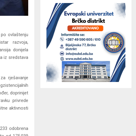
 po ovlaštenju
star razvoja,
nsija donijela
a iz sredstava
 za rješavanje
zistencijalnih
đer, doprinijet
avku privrede
tne aktivnosti
su 233 odobrena