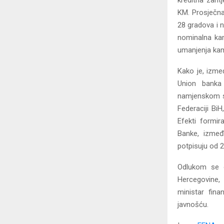
kreditna zaht
KM. Prosječna 
28 gradova i n
nominalna kam
umanjenja kam
Kako je, izme
Union banka
namjenskom st
Federaciji Bi
Efekti formir
Banke, izmeđ
potpisuju od 2
Odlukom se o
Hercegovine,
ministar fin
javnošću.