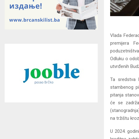
Vlada Federac
premijera Fe
poduzetništva
Odluku o odob
utvrđenih Bud
Ta sredstva k
stambenog pit
pitanja stanov
će se zadrža
(stanogradnja
na tržištu kro
U 2024. godini