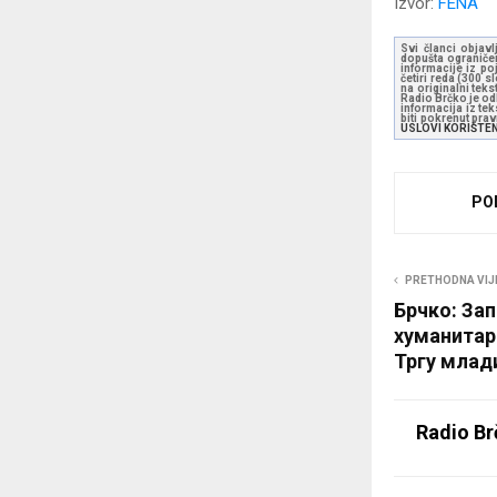
Izvor:
FENA
Svi članci objavl
dopušta ograničen
informacije iz po
četiri reda (300 
na originalni tek
Radio Brčko je odl
informacija iz te
biti pokrenut pra
USLOVI KORIŠTE
PO
PRETHODNA VIJ
Брчко: За
хуманитар
Тргу млад
Radio Br