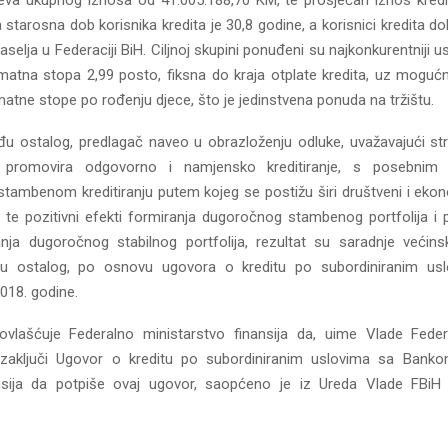
jeva ukupnog iznosa od 41.005.188,70 KM, te prosječan iznos kred
starosna dob korisnika kredita je 30,8 godine, a korisnici kredita do
aselja u Federaciji BiH. Ciljnoj skupini ponuđeni su najkonkurentniji usl
atna stopa 2,99 posto, fiksna do kraja otplate kredita, uz mogu
atne stope po rođenju djece, što je jedinstvena ponuda na tržištu.
đu ostalog, predlagač naveo u obrazloženju odluke, uvažavajući stra
 promovira odgovorno i namjensko kreditiranje, s posebnim
ambenom kreditiranju putem kojeg se postižu širi društveni i ekon
H, te pozitivni efekti formiranja dugoročnog stambenog portfolija i 
anja dugoročnog stabilnog portfolija, rezultat su saradnje većins
u ostalog, po osnovu ugovora o kreditu po subordiniranim usl
018. godine.
vlašćuje Federalno ministarstvo finansija da, uime Vlade Feder
 zaključi Ugovor o kreditu po subordiniranim uslovima sa Bankom
ansija da potpiše ovaj ugovor, saopćeno je iz Ureda Vlade FBi