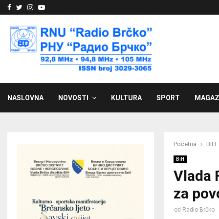
Facebook
Twitter
Instagram
Youtube
NASLOVNA
NOVOSTI
KULTURA
SPORT
MAGAZ
Početna
BiH
BiH
Vlada 
za pov
od
Radio Brčko