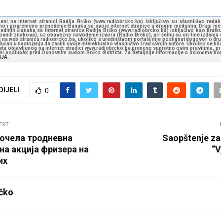
jeni na internet stranici Radija Brčko (www.radiobrcko.ba) isključivo su vlasništvo reda
o i povremeno prenošenje članaka sa svoje internet stranice u drugim medijima. Drugi medi
jedinih članaka sa Internet stranice Radija Brčko (www.radiobrcko.ba) isključivo kao kratku
slovnih znakova), uz obavezno navođenje izvora (Radio Brčko), pri čemu su on-line izdanja d
st na web stranicu radiobrcko.ba, ukoliko s uredništvom portala nije postignut dogovor o dr
učan u nastojanju da zaštiti svoje intelektualno vlasništvo i rad svojih autora. Ukoliko se bilo 
ksta objavljenog na internet stranici www.radiobrcko.ba prenese suprotno ovim pravilima, pr
vni postupak pred Osnovnim sudom Brčko distrikta. Za detaljnije informacije o uslovima kori
NJA.
DIJELI
0
EST
почела тродневна
Saopštenje za
на акција фризера на
“V
их
čko