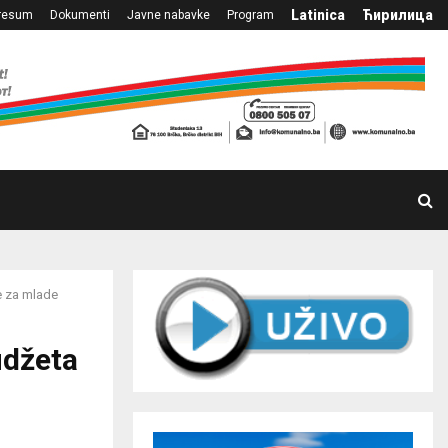
Latinica
Ћирилица
resum
Dokumenti
Javne nabavke
Program
e za mlade
udžeta