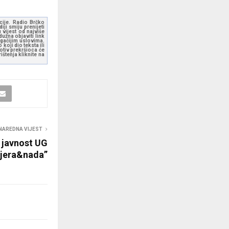
kcije. Radio Brčko
ji smiju prenijeti
 vijest od najviše
užna objaviti link
ugačijim uslovima.
koji dio teksta ili
otiv prekršioca će
štenja kliknite na
NAREDNA VIJEST
 javnost UG
jera&nada”