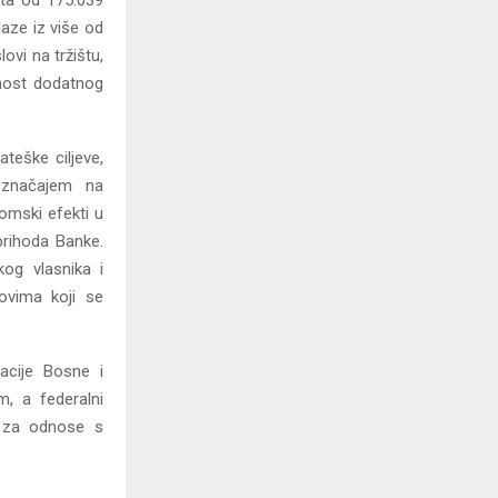
ita od 175.039
laze iz više od
ovi na tržištu,
ćnost dodatnog
teške ciljeve,
 značajem na
omski efekti u
prihoda Banke.
kog vlasnika i
ovima koji se
acije Bosne i
, a federalni
H za odnose s