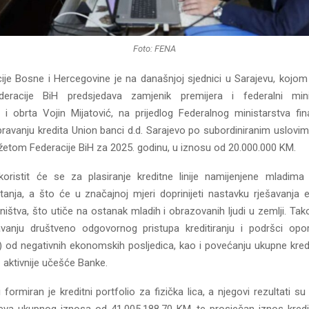
Foto: FENA
ije Bosne i Hercegovine je na današnjoj sjednici u Sarajevu, kojom
deracije BiH predsjedava zamjenik premijera i federalni mini
 i obrta Vojin Mijatović, na prijedlog Federalnog ministarstva fina
ravanju kredita Union banci d.d. Sarajevo po subordiniranim uslovim
žetom Federacije BiH za 2025. godinu, u iznosu od 20.000.000 KM.
oristit će se za plasiranje kreditne linije namijenjene mladima
anja, a što će u značajnoj mjeri doprinijeti nastavku rješavanja eg
ništva, što utiče na ostanak mladih i obrazovanih ljudi u zemlji. Tako
vanju društveno odgovornog pristupa kreditiranju i podršci opor
) od negativnih ekonomskih posljedica, kao i povećanju ukupne kredi
z aktivnije učešće Banke.
 formiran je kreditni portfolio za fizička lica, a njegovi rezultati 