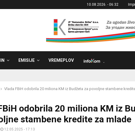
10.08.2026. - 06:32
Imp
IN
EMISIJE
VREMEPLOV
˼
Vlada FBiH odobrila 20 miliona KM iz Budžeta za povoljne stambene kredit
FBiH odobrila 20 miliona KM iz B
oljne stambene kredite za mlade
12.05.2025 - 17:13