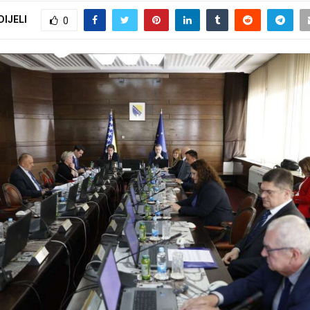
DIJELI
0