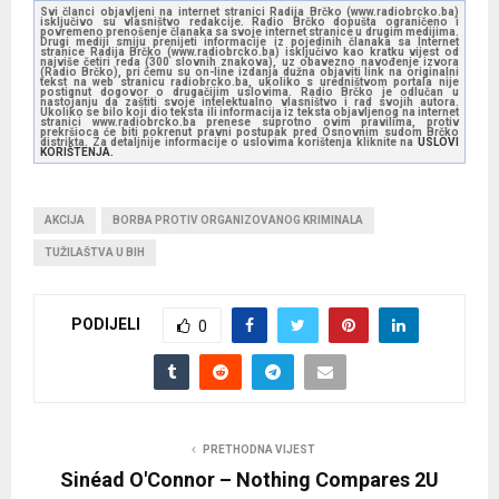
Svi članci objavljeni na internet stranici Radija Brčko (www.radiobrcko.ba)
isključivo su vlasništvo redakcije. Radio Brčko dopušta ograničeno i
povremeno prenošenje članaka sa svoje internet stranice u drugim medijima.
Drugi mediji smiju prenijeti informacije iz pojedinih članaka sa Internet
stranice Radija Brčko (www.radiobrcko.ba) isključivo kao kratku vijest od
najviše četiri reda (300 slovnih znakova), uz obavezno navođenje izvora
(Radio Brčko), pri čemu su on-line izdanja dužna objaviti link na originalni
tekst na web stranicu radiobrcko.ba, ukoliko s uredništvom portala nije
postignut dogovor o drugačijim uslovima. Radio Brčko je odlučan u
nastojanju da zaštiti svoje intelektualno vlasništvo i rad svojih autora.
Ukoliko se bilo koji dio teksta ili informacija iz teksta objavljenog na internet
stranici www.radiobrcko.ba prenese suprotno ovim pravilima, protiv
prekršioca će biti pokrenut pravni postupak pred Osnovnim sudom Brčko
distrikta. Za detaljnije informacije o uslovima korištenja kliknite na
USLOVI
KORIŠTENJA.
AKCIJA
BORBA PROTIV ORGANIZOVANOG KRIMINALA
TUŽILAŠTVA U BIH
PODIJELI
0
PRETHODNA VIJEST
Sinéad O'Connor – Nothing Compares 2U