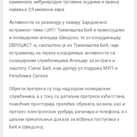
криминала, међународне трговине људима и прања
најмање 3,9 милиона евра.
Активности се реализују у оквиру Заједничког
истражног тима /ЈИТ/ Тужилаштва БиХ и правосудних
и полицијских агенција Шведске, те уз координацију
ЕВРОЏАСТ-а, саопштено је из Тужилаштва БиХ, чији
истражилац на терену координише активности са
полицијским службеницима Агенције за истраге и
заштиту /Сипа/ БиХ, који дјелују уз подршку МУП-а
Републике Српске.
Објекти претреса су под надзором полицијских
службеника, а у току су детаљни претреси куће/стана,
помоћних просторија, пратећих објеката, возила, као и
претрес електронских уређаја, рачунара и телефона, а с
циљем прикупљања доказа за вођење поступака у
БиХ и Шведској.