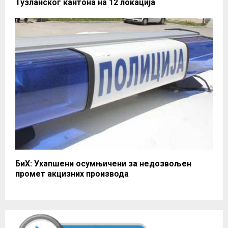
Тузланског кантона на 12 локација
БиХ: Ухапшени осумњичени за недозвољен
промет акцизних производа