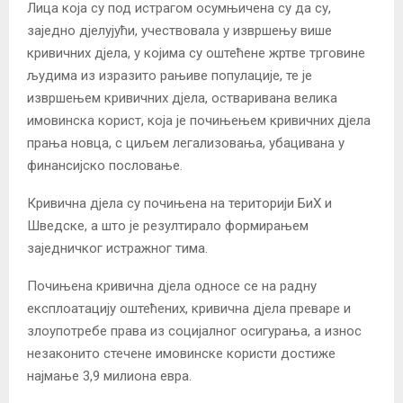
Лица која су под истрагом осумњичена су да су,
заједно дјелујући, учествовала у извршењу више
кривичних дјела, у којима су оштећене жртве трговине
људима из изразито рањиве популације, те је
извршењем кривичних дјела, остваривана велика
имовинска корист, која је почињењем кривичних дјела
прања новца, с циљем легализовања, убацивана у
финансијско пословање.
Кривична дјела су почињена на територији БиХ и
Шведске, а што је резултирало формирањем
заједничког истражног тима.
Почињена кривична дјела односе се на радну
експлоатацију оштећених, кривична дјела преваре и
злоупотребе права из социјалног осигурања, а износ
незаконито стечене имовинске користи достиже
најмање 3,9 милиона евра.