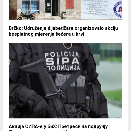
Brčko: Udruženje dijabetičara organizovalo akciju
besplatnog mjerenja šećera u krvi
Акција СИПА-е у БиХ: Претреси на подручју