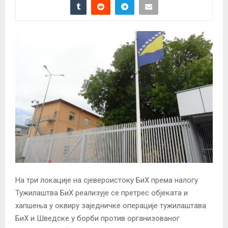
На три локације на сјевероистоку БиХ према налогу
Тужилаштва БиХ реализује се претрес објеката и
хапшења у оквиру заједничке операције тужилаштава
БиХ и Шведске у борби против организованог