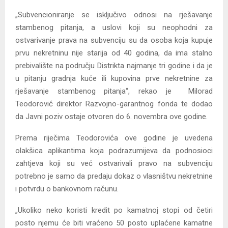
„Subvencioniranje se isključivo odnosi na rješavanje
stambenog pitanja, a uslovi koji su neophodni za
ostvarivanje prava na subvenciju su da osoba koja kupuje
prvu nekretninu nije starija od 40 godina, da ima stalno
prebivalište na području Distrikta najmanje tri godine i da je
u pitanju gradnja kuće ili kupovina prve nekretnine za
rješavanje stambenog pitanja“, rekao je Milorad
Teodorović direktor Razvojno-garantnog fonda te dodao
da Javni poziv ostaje otvoren do 6. novembra ove godine.
Prema riječima Teodorovića ove godine je uvedena
olakšica aplikantima koja podrazumijeva da podnosioci
zahtjeva koji su već ostvarivali pravo na subvenciju
potrebno je samo da predaju dokaz o vlasništvu nekretnine
i potvrdu o bankovnom računu.
„Ukoliko neko koristi kredit po kamatnoj stopi od četiri
posto njemu će biti vraćeno 50 posto uplaćene kamatne