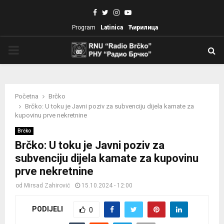
Facebook
Twitter
Instagram
Youtube
Program
Latinica
Ћирилица
PRIMARY
MENU
Početna
Brčko
Brčko: U toku je Javni poziv za subvenciju dijela kamate za
kupovinu prve nekretnine
Brčko
Brčko: U toku je Javni poziv za
subvenciju dijela kamate za kupovinu
prve nekretnine
od
Mirsad Zahirović
15.10.2024 - 12:00
PODIJELI
0