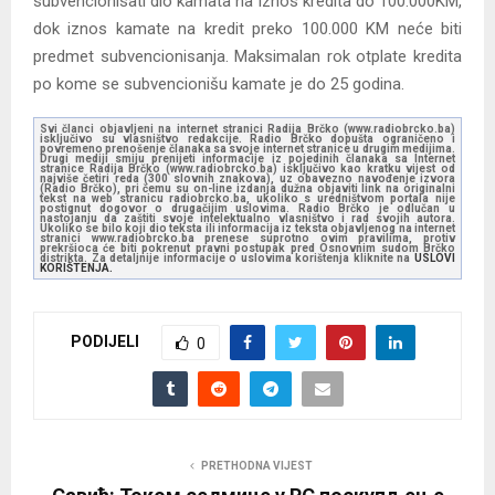
subvencionisati dio kamata na iznos kredita do 100.000KM,
dok iznos kamate na kredit preko 100.000 KM neće biti
predmet subvencionisanja. Maksimalan rok otplate kredita
po kome se subvencionišu kamate je do 25 godina.
Svi članci objavljeni na internet stranici Radija Brčko (www.radiobrcko.ba)
isključivo su vlasništvo redakcije. Radio Brčko dopušta ograničeno i
povremeno prenošenje članaka sa svoje internet stranice u drugim medijima.
Drugi mediji smiju prenijeti informacije iz pojedinih članaka sa Internet
stranice Radija Brčko (www.radiobrcko.ba) isključivo kao kratku vijest od
najviše četiri reda (300 slovnih znakova), uz obavezno navođenje izvora
(Radio Brčko), pri čemu su on-line izdanja dužna objaviti link na originalni
tekst na web stranicu radiobrcko.ba, ukoliko s uredništvom portala nije
postignut dogovor o drugačijim uslovima. Radio Brčko je odlučan u
nastojanju da zaštiti svoje intelektualno vlasništvo i rad svojih autora.
Ukoliko se bilo koji dio teksta ili informacija iz teksta objavljenog na internet
stranici www.radiobrcko.ba prenese suprotno ovim pravilima, protiv
prekršioca će biti pokrenut pravni postupak pred Osnovnim sudom Brčko
distrikta. Za detaljnije informacije o uslovima korištenja kliknite na
USLOVI
KORIŠTENJA.
PODIJELI
0
PRETHODNA VIJEST