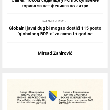
Савић: Током седмице у РС поскупљење
горива за пет фенинга по литри
NAREDNA VIJEST
Globalni javni dug bi mogao dostići 115 posto
‘globalnog BDP-a’ za samo tri godine
Mirsad Zahirović