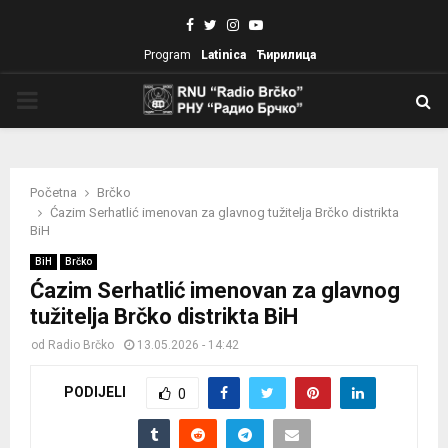
Facebook
Twitter
Instagram
Youtube
Program
Latinica
Ћирилица
PRIMARY
MENU
Početna
Brčko
Ćazim Serhatlić imenovan za glavnog tužitelja Brčko distrikta
BiH
BiH
Brčko
Ćazim Serhatlić imenovan za glavnog
tužitelja Brčko distrikta BiH
od
Radio Brčko
13.05.2026 - 14:42
PODIJELI
0