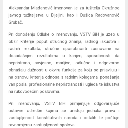
Aleksandar Mlađenović imenovan je za tužitelja Okružnog
javnog tužiteljstva u Bijeljini, kao i Dušica Radovanović
Grubač.
Pri donošenju Odluke o imenovanju, VSTV BiH je uzeo u
obzir kriterije poput stručnog znanja, radnog iskustva i
radnih rezultata; stručne sposobnosti zasnovane na
dosadašnjim rezultatima u karijeri; sposobnosti da
nepristrano, savjesno, marljivo, odlučno i odgovorno
obnašaju dužnosti u okviru funkcije za koju se prijavljuju i
na osnovu kriterija odnosa s radnim kolegama, ponašanja
van posla, profesionalne nepristranosti i ugleda te iskustva
na rukovodećim poslovima.
Pri imenovanju, VSTV BiH primjenjuje odgovarajuće
ustavne odredbe kojima se uređuju jednaka prava i
zastupljenost konstitutivnih naroda i ostalih te poštuje
ravnomjernu zastupljenost spolova.