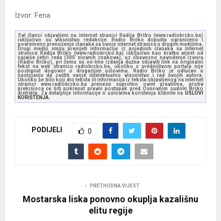
Izvor: Fena
Svi članci objavljeni na internet stranici Radija Brčko (www.radiobrcko.ba)
isključivo su vlasništvo redakcije. Radio Brčko dopušta ograničeno i
povremeno prenošenje članaka sa svoje internet stranice u drugim medijima.
Drugi mediji smiju prenijeti informacije iz pojedinih članaka sa Internet
stranice Radija Brčko (www.radiobrcko.ba) isključivo kao kratku vijest od
najviše četiri reda (300 slovnih znakova), uz obavezno navođenje izvora
(Radio Brčko), pri čemu su on-line izdanja dužna objaviti link na originalni
tekst na web stranicu radiobrcko.ba, ukoliko s uredništvom portala nije
postignut dogovor o drugačijim uslovima. Radio Brčko je odlučan u
nastojanju da zaštiti svoje intelektualno vlasništvo i rad svojih autora.
Ukoliko se bilo koji dio teksta ili informacija iz teksta objavljenog na internet
stranici www.radiobrcko.ba prenese suprotno ovim pravilima, protiv
prekršioca će biti pokrenut pravni postupak pred Osnovnim sudom Brčko
distrikta. Za detaljnije informacije o uslovima korištenja kliknite na
USLOVI
KORIŠTENJA.
PODIJELI
0
PRETHODNA VIJEST
Mostarska liska ponovno okuplja kazališnu
elitu regije