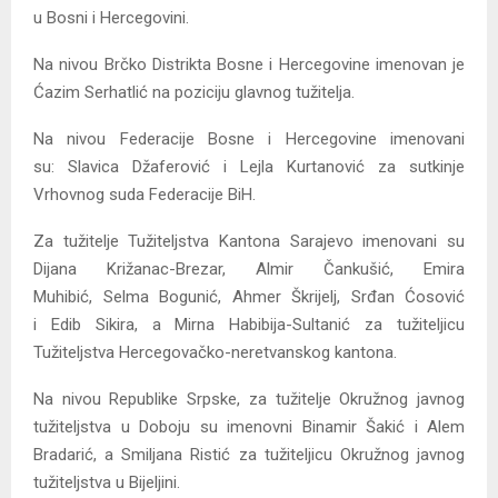
u Bosni i Hercegovini.
Na nivou Brčko Distrikta Bosne i Hercegovine imenovan je
Ćazim Serhatlić na poziciju glavnog tužitelja.
Na nivou Federacije Bosne i Hercegovine imenovani
su: Slavica Džaferović i Lejla Kurtanović za sutkinje
Vrhovnog suda Federacije BiH.
Za tužitelje Tužiteljstva Kantona Sarajevo imenovani su
Dijana Križanac-Brezar, Almir Čankušić, Emira
Muhibić, Selma Bogunić, Ahmer Škrijelj, Srđan Ćosović
i Edib Sikira, a Mirna Habibija-Sultanić za tužiteljicu
Tužiteljstva Hercegovačko-neretvanskog kantona.
Na nivou Republike Srpske, za tužitelje Okružnog javnog
tužiteljstva u Doboju su imenovni Binamir Šakić i Alem
Bradarić, a Smiljana Ristić za tužiteljicu Okružnog javnog
tužiteljstva u Bijeljini.