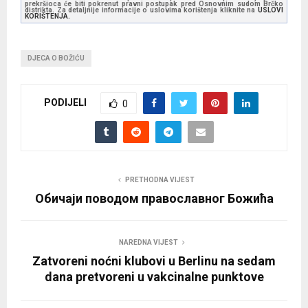
prekršioca će biti pokrenut pravni postupak pred Osnovnim sudom Brčko
a
distrikta. Za detaljnije informacije o uslovima korištenja kliknite na
USLOVI
KORIŠTENJA.
y
e
DJECA O BOŽIĆU
r
PODIJELI
0
PRETHODNA VIJEST
Обичаји поводом православног Божића
NAREDNA VIJEST
Zatvoreni noćni klubovi u Berlinu na sedam
dana pretvoreni u vakcinalne punktove