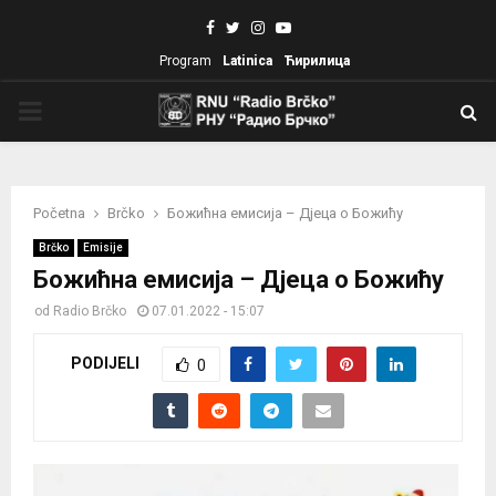
Facebook
Twitter
Instagram
Youtube
Program
Latinica
Ћирилица
PRIMARY
MENU
Početna
Brčko
Божићна емисија – Дјеца о Божићу
Brčko
Emisije
Божићна емисија – Дјеца о Божићу
od
Radio Brčko
07.01.2022 - 15:07
PODIJELI
0