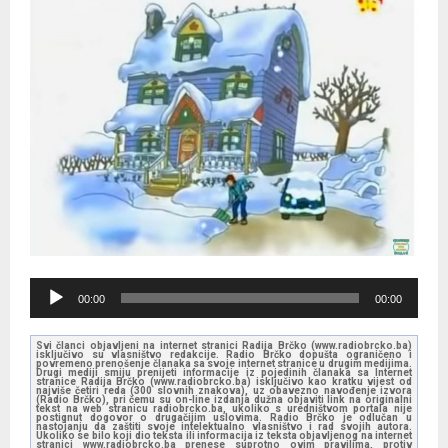
A
00:00
00:00
u
d
Svi članci objavljeni na internet stranici Radija Brčko (www.radiobrcko.ba)
isključivo su vlasništvo redakcije. Radio Brčko dopušta ograničeno i
i
povremeno prenošenje članaka sa svoje internet stranice u drugim medijima.
Drugi mediji smiju prenijeti informacije iz pojedinih članaka sa Internet
stranice Radija Brčko (www.radiobrcko.ba) isključivo kao kratku vijest od
o
najviše četiri reda (300 slovnih znakova), uz obavezno navođenje izvora
(Radio Brčko), pri čemu su on-line izdanja dužna objaviti link na originalni
tekst na web stranicu radiobrcko.ba, ukoliko s uredništvom portala nije
P
postignut dogovor o drugačijim uslovima. Radio Brčko je odlučan u
nastojanju da zaštiti svoje intelektualno vlasništvo i rad svojih autora.
l
Ukoliko se bilo koji dio teksta ili informacija iz teksta objavljenog na internet
stranici www.radiobrcko.ba prenese suprotno ovim pravilima, protiv