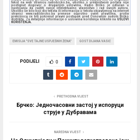
tekst na web stranicu radiobrcko.ba, ukoliko s uredništvom portala nije
P
postignut dogovor o drugačijim uslovima. Radio Brčko je odlučan u
nastojanju da zaštiti svoje intelektualno vlasništvo i rad svojih autora.
l
Ukoliko se bilo koji dio teksta ili informacija iz teksta objavljenog na internet
stranici www.radiobrcko.ba prenese suprotno ovim pravilima, protiv
prekršioca će biti pokrenut pravni postupak pred Osnovnim sudom Brčko
a
distrikta. Za detaljnije informacije o uslovima korištenja kliknite na
USLOVI
KORIŠTENJA.
y
e
EMISIJA "SVE TAJNE USPJEŠNIH ŽENA"
GOST DIJANA VASIĆ
r
PODIJELI
0
PRETHODNA VIJEST
Брчко: Једночасовни застој у испоруци
струје у Дубравама
NAREDNA VIJEST