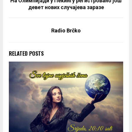
На Олимпијади у Пекингу регистровано још
девет нових случајева заразе
Radio Brčko
RELATED POSTS