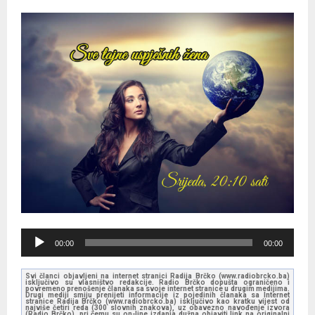
A
00:00
00:00
u
d
Svi članci objavljeni na internet stranici Radija Brčko (www.radiobrcko.ba)
isključivo su vlasništvo redakcije. Radio Brčko dopušta ograničeno i
i
povremeno prenošenje članaka sa svoje internet stranice u drugim medijima.
Drugi mediji smiju prenijeti informacije iz pojedinih članaka sa Internet
stranice Radija Brčko (www.radiobrcko.ba) isključivo kao kratku vijest od
o
najviše četiri reda (300 slovnih znakova), uz obavezno navođenje izvora
(Radio Brčko), pri čemu su on-line izdanja dužna objaviti link na originalni