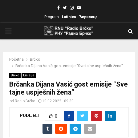
Facebook
Twitter
Instagram
Youtube
Program
Latinica
Ћирилица
PRIMARY
MENU
Početna
Brčko
Brčanka Dijana Vasić gost emisije “Sve tajne uspješnih žena”
Brčko
Emisije
Brčanka Dijana Vasić gost emisije “Sve
tajne uspješnih žena”
od
Radio Brčko
10.02.2022 - 09:30
PODIJELI
0