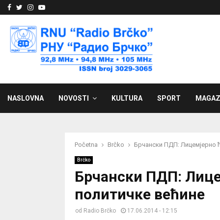
Facebook
Twitter
Instagram
Youtube
NASLOVNA
NOVOSTI
KULTURA
SPORT
MAGAZ
Početna
Brčko
Брчански ПДП: Лицемјерно 
Brčko
Брчански ПДП: Лице
политичке већине
od
Radio Brčko
17.06.2014 - 12:15