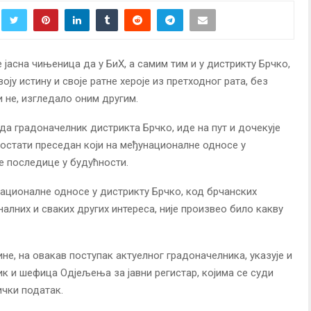
 јасна чињеница да у БиХ, а самим тим и у дистрикту Брчко,
оју истину и своје ратне хероје из претходног рата, без
 не, изгледало оним другим.
 да градоначелник дистрикта Брчко, иде на пут и дочекује
постати преседан који на међунационалне односе у
 последице у будућности.
унационалне односе у дистрикту Брчко, код брчанских
алних и сваких других интереса, није произвео било какву
е, на овакав поступак актуелног градоначелника, указује и
ик и шефица Одјељења за јавни регистар, којима се суди
ички податак.