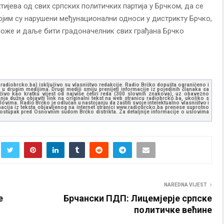
тијева од свих српских политичких партија у Брчком, да се
којим су нарушени међунационални односи у дистрикту Брчко,
 може и даље бити градоначелник свих грађана Брчко
ww.radiobrcko.ba) isključivo su vlasništvo redakcije. Radio Brčko dopušta ograničeno i
u drugim medijima. Drugi mediji smiju prenijeti informacije iz pojedinih članaka sa
učivo kao kratku vijest od najviše četiri reda (300 slovnih znakova), uz obavezno
ja dužna objaviti link na originalni tekst na web stranicu radiobrcko.ba, ukoliko s
ovima. Radio Brčko je odlučan u nastojanju da zaštiti svoje intelektualno vlasništvo i
ormacija iz teksta objavljenog na internet stranici www.radiobrcko.ba prenese suprotno
 postupak pred Osnovnim sudom Brčko distrikta. Za detaljnije informacije o uslovima
NAREDNA VIJEST
e
Брчански ПДП: Лицемјерје српске
политичке већине