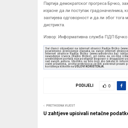
Партија демократског прогреса Брчко, зах
изјасне да ли поступак градоначелника, 
захтијева одговорност и да ли због тога
дистрикта.
Извор: Информативна служба ПДП Брчко
Svi članci objavljeni na internet stranici Radija Brčko (w
povremeno prenošenje članaka sa svoje internet stranice 
Internet stranice Radija Brčko (www.radiobrcko.ba) isklj
navođenje izvora (Radio Brčko), pri čemu su on-line izdan
uredništvom portala nije postignut dogovor o drugačijim usl
rad svojih autora. Ukoliko se bilo koji dio teksta ili inf
ovim pravilima, protiv prekršioca će biti pokrenut pravni
korištenja kliknite na
USLOVI KORIŠTENJA.
PODIJELI
0
PRETHODNA VIJEST
U zahtjeve upisivali netačne podatk