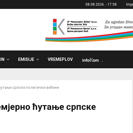
08.08.2026. - 17:58
Imp
IN
EMISIJE
VREMEPLOV
˼
ћутање српске политичке већине
мјерно ћутање српске