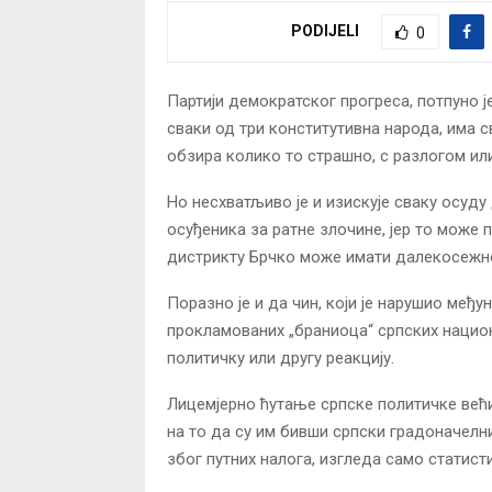
PODIJELI
0
Партији демократског прогреса, потпуно је
сваки од три конститутивна народа, има св
обзира колико то страшно, с разлогом или
Но несхватљиво је и изискује сваку осуду
осуђеника за ратне злочине, јер то може 
дистрикту Брчко може имати далекосежне
Поразно је и да чин, који је нарушио међ
прокламованих „браниоца“ српских национ
политичку или другу реакцију.
Лицемјерно ћутање српске политичке већин
на то да су им бивши српски градоначелн
због путних налога, изгледа само статист