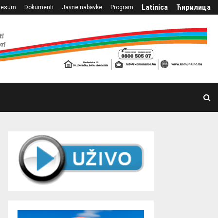
Latinica
Ћирилица
resum
Dokumenti
Javne nabavke
Program