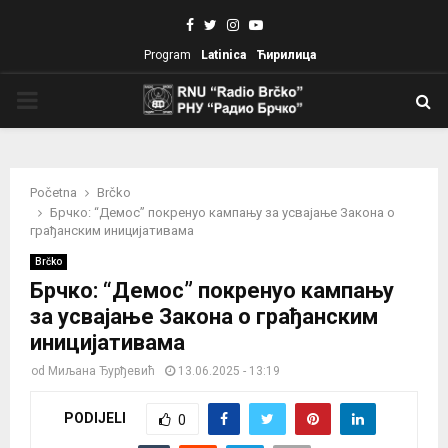
Facebook
Twitter
Instagram
Youtube
Program
Latinica
Ћирилица
PRIMARY
MENU
Početna
Brčko
Брчко: “Демос” покренуо кампању за усвајање Закона о
грађанским иницијативама
Brčko
Брчко: “Демос” покренуо кампању
за усвајање Закона о грађанским
иницијативама
od
Миљана Ђурђевић
13.06.2025 - 13:19
PODIJELI
0