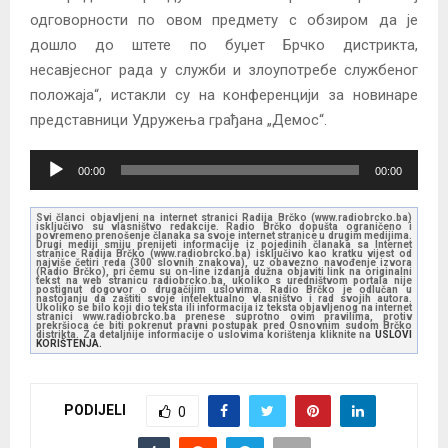
одговорности по овом предмету с обзиром да је
дошло до штете по буџет Брчко дистрикта,
несавјесног рада у служби и злоупотребе службеног
положаја“, истакли су на конференцији за новинаре
представници Удружења грађана „Демос“.
A
00:00
00:00
u
d
Svi članci objavljeni na internet stranici Radija Brčko (www.radiobrcko.ba)
isključivo su vlasništvo redakcije. Radio Brčko dopušta ograničeno i
i
povremeno prenošenje članaka sa svoje internet stranice u drugim medijima.
Drugi mediji smiju prenijeti informacije iz pojedinih članaka sa Internet
stranice Radija Brčko (www.radiobrcko.ba) isključivo kao kratku vijest od
o
najviše četiri reda (300 slovnih znakova), uz obavezno navođenje izvora
(Radio Brčko), pri čemu su on-line izdanja dužna objaviti link na originalni
tekst na web stranicu radiobrcko.ba, ukoliko s uredništvom portala nije
P
postignut dogovor o drugačijim uslovima. Radio Brčko je odlučan u
nastojanju da zaštiti svoje intelektualno vlasništvo i rad svojih autora.
l
Ukoliko se bilo koji dio teksta ili informacija iz teksta objavljenog na internet
stranici www.radiobrcko.ba prenese suprotno ovim pravilima, protiv
prekršioca će biti pokrenut pravni postupak pred Osnovnim sudom Brčko
a
distrikta. Za detaljnije informacije o uslovima korištenja kliknite na
USLOVI
KORIŠTENJA.
y
e
PODIJELI
r
0