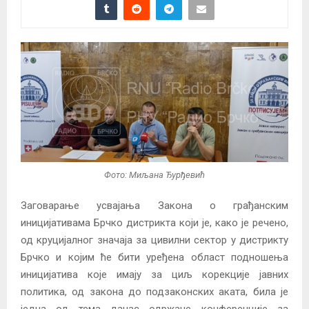
Фото: Миљана Ђурђевић
Заговарање усвајањa Закона о грађанским
иницијативама Брчко дистрикта који је, како је речено,
од круцијалног значаја за цивилни сектор у дистрикту
Брчко и којим ће бити уређена област подношења
иницијатива које имају за циљ корекције јавних
политика, од закона до подзаконских аката, била је
једна од тема данас одржане конференције за