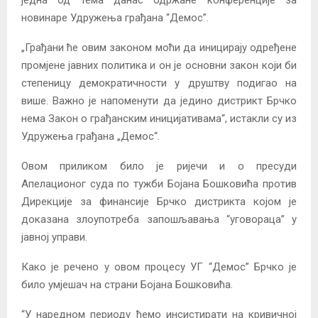
новинаре Удружења грађана “Демос”.
„Грађани ће овим законом моћи да иницирају одређене
промјене јавних политика и он је основни закон који би
степеницу демократичности у друштву подигао на
више. Важно је напоменути да једино дистрикт Брчко
нема Закон о грађанским иницијативама“, истакли су из
Удружења грађана „Демос“.
Овом приликом било је ријечи и о пресуди
Апелационог суда по тужби Бојана Бошковића против
Дирекције за финансије Брчко дистрикта којом је
доказана злоупотреба запошљавања “уговораца” у
јавној управи.
Како је речено у овом процесу УГ “Демос” Брчко је
било умјешач на страни Бојана Бошковића.
“У наредном периоду ћемо инсистирати на кривичној