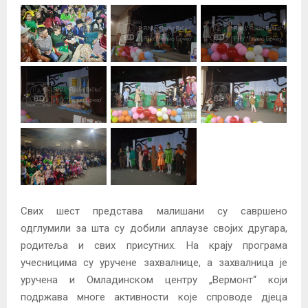
Свих шест представа малишани су савршено
одглумили за шта су добили аплаузе својих другара,
родитеља и свих присутних. На крају програма
учесницима су уручене захвалнице, а захвалница је
уручена и Омладинском центру „Вермонт“ који
подржава многе активности које спроводе дјеца