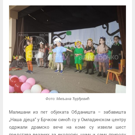
Фото: Миљана Ђурђевић
Малишани из пет објеката Обданишта – забавишта
„Наша дјеца“ у Брчком синоћ су у Омладинском центру
одржали драмско вече на коме су извели шест
представа везаних за екологију, шуму и саму природу