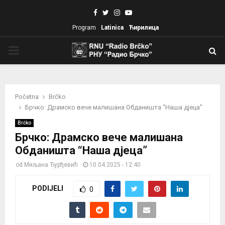
Facebook
Twitter
Instagram
Youtube
Program
Latinica
Ћирилица
PRIMARY
MENU
Početna
Brčko
Брчко: Драмско вече малишана Обданишта “Наша дјеца”
Brčko
Брчко: Драмско вече малишана
Обданишта “Наша дјеца”
od
Миљана Ђурђевић
10.04.2025 - 12:40
PODIJELI
0