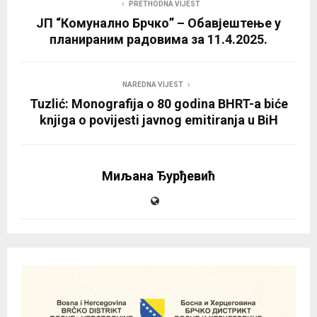
PRETHODNA VIJEST
ЈП “Комунално Брчко” – Обавјештење у
планираним радовима за 11.4.2025.
NAREDNA VIJEST
Tuzlić: Monografija o 80 godina BHRT-a biće
knjiga o povijesti javnog emitiranja u BiH
Миљана Ђурђевић