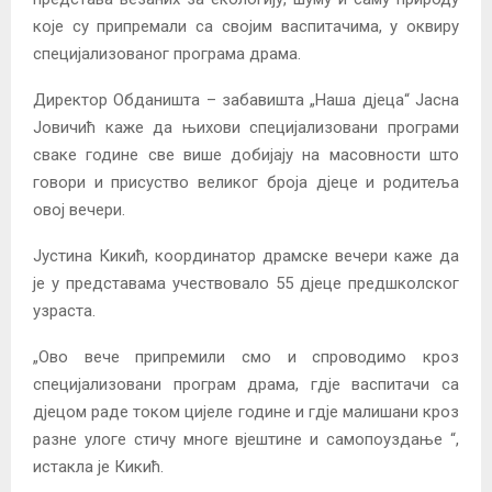
које су припремали са својим васпитачима, у оквиру
специјализованог програма драма.
Директор Обданишта – забавишта „Наша дјеца“ Јасна
Јовичић каже да њихови специјализовани програми
сваке године све више добијају на масовности што
говори и присуство великог броја дјеце и родитеља
овој вечери.
Јустина Кикић, координатор драмске вечери каже да
је у представама учествовало 55 дјеце предшколског
узраста.
„Овo вече припремили смо и спроводимо кроз
специјализовани програм драма, гдје васпитачи са
дјецом раде током цијеле године и гдје малишани кроз
разне улоге стичу многе вјештине и самопоуздање “,
истакла је Кикић.