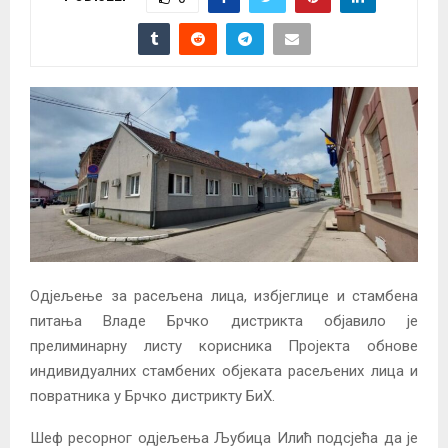
Одјељење за расељена лица, избјеглице и стамбена
питања Владе Брчко дистрикта објавило је
прелиминарну листу корисника Пројекта обнове
индивидуалних стамбених објеката расељених лица и
повратника у Брчко дистрикту БиХ.
Шеф ресорног одјељења Љубица Илић подсјећа да је