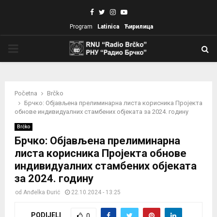
Facebook
Twitter
Instagram
Youtube
Program
Latinica
Ћирилица
PRIMARY
MENU
Početna
Brčko
Брчко: Објављена прелиминарна листа корисника Пројекта
обнове индивидуалних стамбених објеката за 2024. годину
Brčko
Брчко: Објављена прелиминарна
листа корисника Пројекта обнове
индивидуалних стамбених објеката
за 2024. годину
od
Anđelka Đurić
22.10.2024 - 13:25
PODIJELI
0