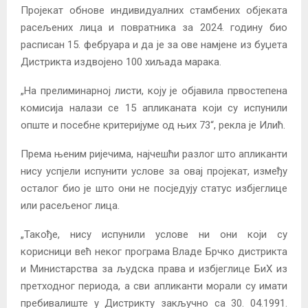
Пројекат обнове индивидуалних стамбених објеката
расељених лица и повратника за 2024. годину био
расписан 15. фебруара и да је за ове намјене из буџета
Дистрикта издвојено 100 хиљада марака.
„На прелиминарној листи, коју је објавила првостепена
комисија налази се 15 апликаната који су испунили
опште и посебне критеријуме од њих 73“, рекла је Илић.
Према њеним ријечима, најчешћи разлог што апликанти
нису успјели испунити услове за овај пројекат, између
осталог био је што они не посједују статус избјеглице
или расељеног лица.
„Такође, нису испунили услове ни они који су
корисници већ неког програма Владе Брчко дистрикта
и Министарства за људска права и избјеглице БиХ из
претходног периода, а сви апликанти морали су имати
пребивалиште у Дистрикту закључно са 30. 04.1991.