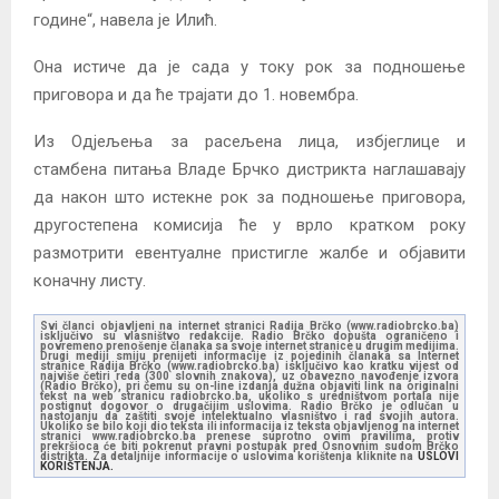
године“, навела је Илић.
Она истиче да је сада у току рок за подношење
приговора и да ће трајати до 1. новембра.
Из Одјељења за расељена лица, избјеглице и
стамбена питања Владе Брчко дистрикта наглашавају
да након што истекне рок за подношење приговора,
другостепена комисија ће у врло кратком року
размотрити евентуалне пристигле жалбе и објавити
коначну листу.
Svi članci objavljeni na internet stranici Radija Brčko (www.radiobrcko.ba)
isključivo su vlasništvo redakcije. Radio Brčko dopušta ograničeno i
povremeno prenošenje članaka sa svoje internet stranice u drugim medijima.
Drugi mediji smiju prenijeti informacije iz pojedinih članaka sa Internet
stranice Radija Brčko (www.radiobrcko.ba) isključivo kao kratku vijest od
najviše četiri reda (300 slovnih znakova), uz obavezno navođenje izvora
(Radio Brčko), pri čemu su on-line izdanja dužna objaviti link na originalni
tekst na web stranicu radiobrcko.ba, ukoliko s uredništvom portala nije
postignut dogovor o drugačijim uslovima. Radio Brčko je odlučan u
nastojanju da zaštiti svoje intelektualno vlasništvo i rad svojih autora.
Ukoliko se bilo koji dio teksta ili informacija iz teksta objavljenog na internet
stranici www.radiobrcko.ba prenese suprotno ovim pravilima, protiv
prekršioca će biti pokrenut pravni postupak pred Osnovnim sudom Brčko
distrikta. Za detaljnije informacije o uslovima korištenja kliknite na
USLOVI
KORIŠTENJA.