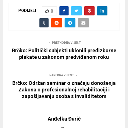
PODIJELI
0
PRETHODNA VIJEST
Brčko: Politički subjekti uklonili predizborne
plakate u zakonom predviđenom roku
NAREDNA VIJEST
Brčko: Održan seminar o značaju donošenja
Zakona o profesionalnoj rehabilitaciji i
zapošljavanju osoba s invaliditetom
Anđelka Đurić