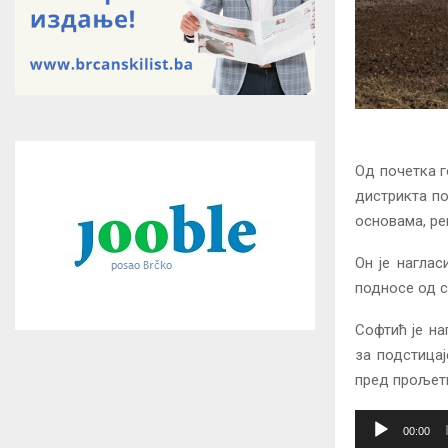
Од почетка 
дистрикта по
основама, ре
Он је наглас
подносе од с
Софтић је на
за подстицај
пред прољетн
A
00:00
u