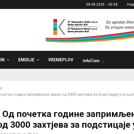
08.08.2026. - 00:58
Imp
IN
EMISIJE
VREMEPLOV
˼
ko
почетка године запримљено више од 3000 захтјева за подстицаје у пољ
: Од почетка године запримље
д 3000 захтјева за подстицаје 