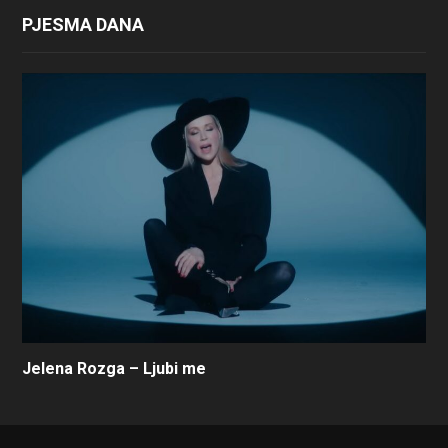
PJESMA DANA
Jelena Rozga – Ljubi me