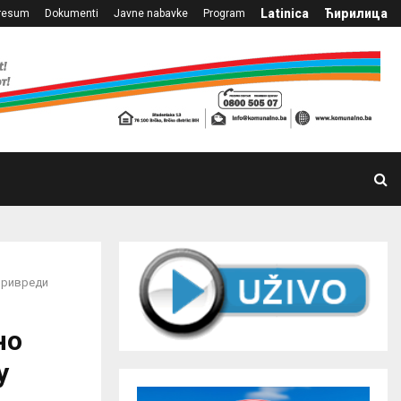
Latinica
Ћирилица
resum
Dokumenti
Javne nabavke
Program
опривреди
но
у