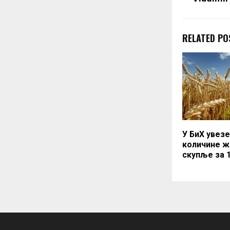
RELATED PO
У БиХ увезе
количине ж
скупље за 