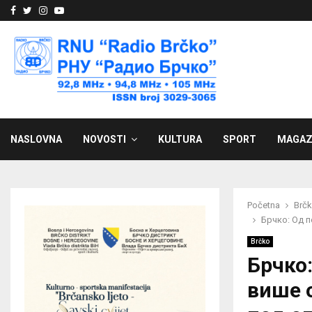
Facebook
Twitter
Instagram
Youtube
NASLOVNA
NOVOSTI
KULTURA
SPORT
MAGAZ
Početna
Brč
Брчко: Од 
Brčko
Брчко
више о