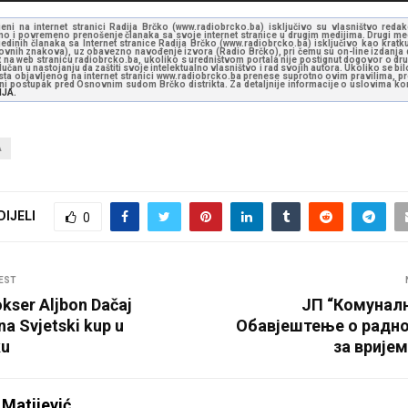
jeni na internet stranici Radija Brčko (www.radiobrcko.ba) isključivo su vlasništvo reda
o i povremeno prenošenje članaka sa svoje internet stranice u drugim medijima. Drugi medi
jedinih članaka sa Internet stranice Radija Brčko (www.radiobrcko.ba) isključivo kao kratku
slovnih znakova), uz obavezno navođenje izvora (Radio Brčko), pri čemu su on-line izdanja d
st na web stranicu radiobrcko.ba, ukoliko s uredništvom portala nije postignut dogovor o dr
učan u nastojanju da zaštiti svoje intelektualno vlasništvo i rad svojih autora. Ukoliko se bilo 
ksta objavljenog na internet stranici www.radiobrcko.ba prenese suprotno ovim pravilima, pr
vni postupak pred Osnovnim sudom Brčko distrikta. Za detaljnije informacije o uslovima kori
NJA.
A
DIJELI
0
EST
okser Aljbon Dačaj
ЈП “Комуналн
na Svjetski kup u
Oбавјештење о радн
ku
за врије
 Matijević