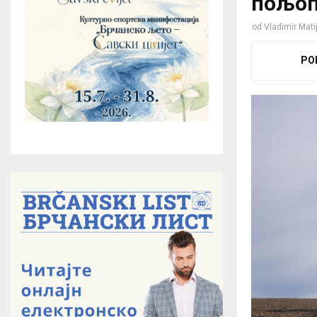
пољоп
od
Vladimir Mati
PO