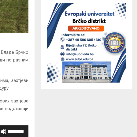
 Владе Брчко
еди по разним
има, захтјеви
дуру.
ових захтјева
се подстицаји
K
o