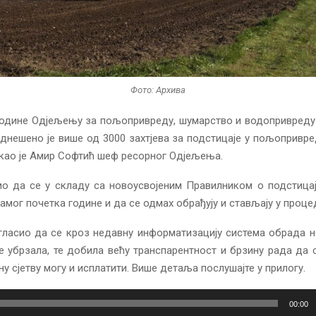
Фото: Архива
године Одјељењу за пољопривреду, шумарство и водопривреду
днешено је више од 3000 захтјева за подстицаје у пољопривр
као је Амир Софтић шеф ресорног Одјељења.
ио да се у складу са новоусвојеним Правилником о подстицај
амог почетка године и да се одмах обрађују и стављају у проце
гласио да се кроз недавну информатизацију система обрада н
е убрзала, те добила већу транспарентност и брзину рада да 
у сјетву могу и исплатити. Више детаља послушајте у прилогу.
00:00