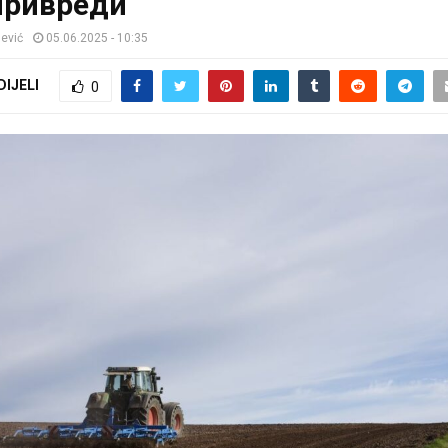
ривреди
jević
05.06.2025 - 10:35
DIJELI
0