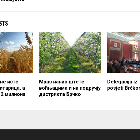
STS
не исте
Мраз нанио штете
Delegacija iz 
итарица, а
воћњацима и на подручју
posjeti Brčk
12 милиона
дистрикта Брчко